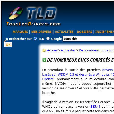
MARQUES
|
MES DRIVERS
|
ACTUALITÉS
|
DOSSIERS
|
INDISPENS
Rechercher sur
TLD
Google
Accueil
>
Actualités
>
De nombreux bugs corri
DE NOMBREUX BUGS CORRIGÉS ET
En attendant la sortie des premiers
drivers
basés sur WDDM 2.3 et destinés à Windows 10 
Update
, probablement à la mi-octobre com
même, NVIDIA nous propose aujourd'hui 
version de ses drivers GeForce R384, peut-être 
branche.
Il s'agit de la version 385.69 certifiée GeForce
WHQL qui remplace la version
385.41
de fin a
que NVIDIA ait mis le paquet cette fois dans cet