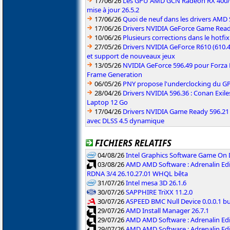
17/06/26
Les GPU AMD GCN Radeon RX 400/50
mise à jour 26.5.2
17/06/26
Quoi de neuf dans les drivers AMD S
17/06/26
Drivers NVIDIA GeForce Game Rea
10/06/26
Plusieurs corrections dans le hotf
27/05/26
Drivers NVIDIA GeForce R610 (610.4
et support de nouveaux jeux
13/05/26
NVIDIA GeForce 596.49 pour Forza 
Frame Generation
06/05/26
PNY propose l'underclocking du GP
28/04/26
Drivers NVIDIA 596.36 : Conan Exi
Laptop 12 Go
17/04/26
Drivers NVIDIA Game Ready 596.2
avec DLSS 4.5 dynamique
FICHIERS RELATIFS
04/08/26
Intel Graphics Software Game On
03/08/26
AMD AMD Software : Adrenalin Edi
RDNA 3/4 26.10.27.01 WHQL bêta
31/07/26
Intel mesa 3D 26.1.6
30/07/26
SAPPHIRE TriXX 11.2.0
30/07/26
ASPEED BMC Null Device 0.0.0.1 b
29/07/26
AMD Install Manager 26.7.1
29/07/26
AMD AMD Software : Adrenalin Ed
29/07/26
AMD AMD Software : Adrenalin Ed