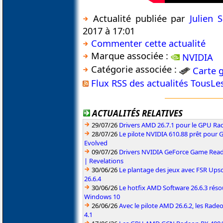
Actualité publiée par
Julien
2017 à 17:01
Commenter cette actualité
Marque associée :
NVIDIA
Catégorie associée :
Carte 
Flux RSS des actualités TousL
ACTUALITÉS RELATIVES
29/07/26
Drivers AMD 26.7.1 pour le GPU Rad
28/07/26
Le pilote NVIDIA 610.88 prêt pour 
Evolved
09/07/26
Drivers NVIDIA GeForce Game Read
| Revelations
30/06/26
Le plantage des jeux avec FSR Upsca
26.6.4
30/06/26
Le hotfix AMD Software 26.6.3 résou
Windows 10
26/06/26
Avec le pilote AMD 26.6.2, les Rad
4.1