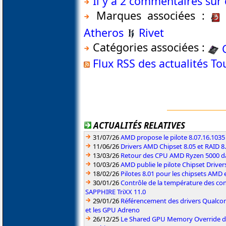
Il y a 2 commentaires sur 
Marques associées :
Atheros
Rivet
Catégories associées :
Flux RSS des actualités T
ACTUALITÉS RELATIVES
31/07/26
AMD propose le pilote 8.07.16.1035
11/06/26
Drivers AMD Chipset 8.05 et RAID 8
13/03/26
Retour des CPU AMD Ryzen 5000 da
10/03/26
AMD publie le pilote Chipset Driver
18/02/26
Pilotes 8.01 pour les chipsets AMD
30/01/26
Contrôle de la température des co
SAPPHIRE TriXX 11.0
29/01/26
Référencement des drivers Qualc
et les GPU Adreno
26/12/25
Le Shared GPU Memory Override déb