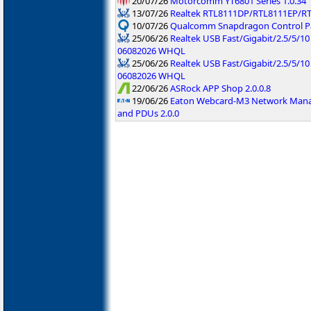
20/07/26
Motorcomm YT6801 Series 1.0.34
13/07/26
Realtek RTL8111DP/RTL8111EP/R
10/07/26
Qualcomm Snapdragon Control Pan
25/06/26
Realtek USB Fast/Gigabit/2.5/5/10
06082026 WHQL
25/06/26
Realtek USB Fast/Gigabit/2.5/5/10 
06082026 WHQL
22/06/26
ASRock APP Shop 2.0.0.8
19/06/26
Eaton Webcard-M3 Network Manag
and PDUs 2.0.0