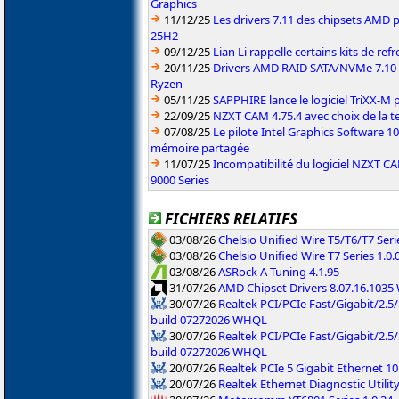
Graphics
11/12/25
Les drivers 7.11 des chipsets AMD
25H2
09/12/25
Lian Li rappelle certains kits de re
20/11/25
Drivers AMD RAID SATA/NVMe 7.10 p
Ryzen
05/11/25
SAPPHIRE lance le logiciel TriXX-M
22/09/25
NZXT CAM 4.75.4 avec choix de la 
07/08/25
Le pilote Intel Graphics Software 101
mémoire partagée
11/07/25
Incompatibilité du logiciel NZXT 
9000 Series
FICHIERS RELATIFS
03/08/26
Chelsio Unified Wire T5/T6/T7 Serie
03/08/26
Chelsio Unified Wire T7 Series 1.0.
03/08/26
ASRock A-Tuning 4.1.95
31/07/26
AMD Chipset Drivers 8.07.16.103
30/07/26
Realtek PCI/PCIe Fast/Gigabit/2.5/
build 07272026 WHQL
30/07/26
Realtek PCI/PCIe Fast/Gigabit/2.5
build 07272026 WHQL
20/07/26
Realtek PCIe 5 Gigabit Ethernet 10
20/07/26
Realtek Ethernet Diagnostic Utility