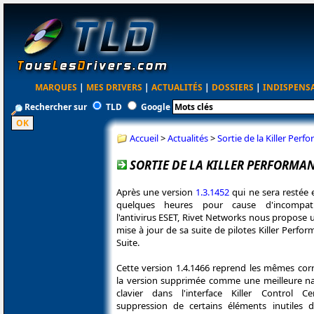
MARQUES
|
MES DRIVERS
|
ACTUALITÉS
|
DOSSIERS
|
INDISPENS
Rechercher sur
TLD
Google
Accueil
>
Actualités
>
Sortie de la Killer Perf
SORTIE DE LA KILLER PERFORMAN
Après une version
1.3.1452
qui ne sera restée 
quelques heures pour cause d'incompatib
l'antivirus ESET, Rivet Networks nous propose 
mise à jour de sa suite de pilotes Killer Perfo
Suite.
Cette version 1.4.1466 reprend les mêmes cor
la version supprimée comme une meilleure na
clavier dans l'interface Killer Control C
suppression de certains éléments inutiles 