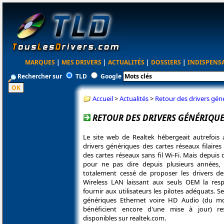
MARQUES
|
MES DRIVERS
|
ACTUALITÉS
|
DOSSIERS
|
INDISPENS
Rechercher sur
TLD
Google
Accueil
>
Actualités
>
Retour des drivers géné
RETOUR DES DRIVERS GÉNÉRIQUE
Le site web de Realtek hébergeait autrefois a
drivers génériques des cartes réseaux filaire
des cartes réseaux sans fil Wi-Fi. Mais depuis
pour ne pas dire depuis plusieurs années, 
totalement cessé de proposer les drivers de
Wireless LAN laissant aux seuls OEM la resp
fournir aux utilisateurs les pilotes adéquats. Se
génériques Ethernet voire HD Audio (du moi
bénéficient encore d'une mise à jour) re
disponibles sur realtek.com.