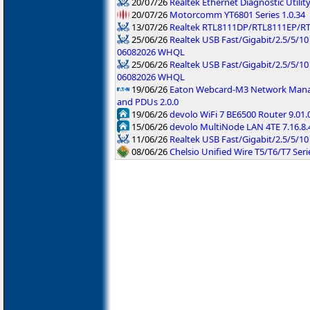
20/07/26
Realtek Ethernet Diagnostic Utility
20/07/26
Motorcomm YT6801 Series 1.0.34
13/07/26
Realtek RTL8111DP/RTL8111EP/R
25/06/26
Realtek USB Fast/Gigabit/2.5/5/10
06082026 WHQL
25/06/26
Realtek USB Fast/Gigabit/2.5/5/10 
06082026 WHQL
19/06/26
Eaton Webcard-M3 Network Manag
and PDUs 2.0.0
19/06/26
devolo WiFi 7 BE6500 Router 9.01
15/06/26
devolo MultiNode LAN 4TE 7.16.8.
11/06/26
Realtek USB Fast/Gigabit/2.5/5/10 
08/06/26
Chelsio Unified Wire T5/T6/T7 Serie