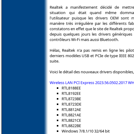
Realtek a manifestement décidé de mettre
situation qui était quand même domma
l'utilisateur puisque les drivers OEM sont 
manière très irrégulière par les différents fa
constatons en effet que le site de Realtek pro
depuis quelques jours les drivers génériques 
contrôleurs Wi-Fi mais aussi Bluetooth.
Hélas, Realtek n'a pas remis en ligne les pil
derniers modèles USB et PCIe de type IEEE 802.
suite.
Voici le détail des nouveaux drivers disponibles
Wireless LAN PCI Express 2023.56.0502.2017 W
RTL8188EE
RTL8192EE
RTL8723BE
RTL8723DE
RTL8812AE
RTL8821AE
RTL8821CE
RTL8822BE
Windows 7/8.1/10 32/64 bit