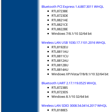
Bluetooth PCI Express 1.4.887.3011 WHQL
RTL8723BE
RTL8723DE
RTL8821AE
RTL8821CE
RTL8822BE
Windows 7/8.1/10 32/64 bit
Wireless LAN USB 1030.17.1101.2016 WHQL
RTL8192EU
RTL8811AU
RTL8811CU
RTL8812AU
RTL8812BU
RTL8814AU
Windows XP/Vista/7/8/8.1/10 32/64 bit
Bluetooth UART 2.17.119.0525 WHQL
RTL8723BS
RTL8723DS
Windows 8.1/10 32/64 bit
Wireless LAN SDIO 3008.54.0414.2017 WHQL
RTL8188ES