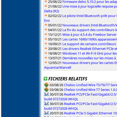
25/06/22
Firmware delos 5.10.2 pour les ada
21/06/22
Une mise à jour logicielle requise p
Delta (R2)
02/02/22
Le pilote Intel Bluetooth prêt pour 
Evo
05/01/22
Nouveaux drivers Intel Bluetooth/Wi
04/01/22
La fin du support des contrôleurs I
15/12/21
Mise à jour 4.5.4 du Freebox Server
05/10/21
Les cartes 1690i/1690s apparaissent 
10/09/21
Le support de certains contrôleurs W
20/08/21
Les drivers Realtek Ethernet PCIe 
18/08/21
Windows 11 et Wi-Fi 6 GHz pour les d
13/07/21
Dernières nouvelles sur les mises à
12/05/21
Nouveaux drivers pour les cartes E
Aquantia/Marvell
FICHIERS RELATIFS
03/08/26
Chelsio Unified Wire T5/T6/T7 Serie
03/08/26
Chelsio Unified Wire T7 Series 1.0.
30/07/26
Realtek PCI/PCIe Fast/Gigabit/2.5/
build 07272026 WHQL
30/07/26
Realtek PCI/PCIe Fast/Gigabit/2.5
build 07272026 WHQL
20/07/26
Realtek PCIe 5 Gigabit Ethernet 10