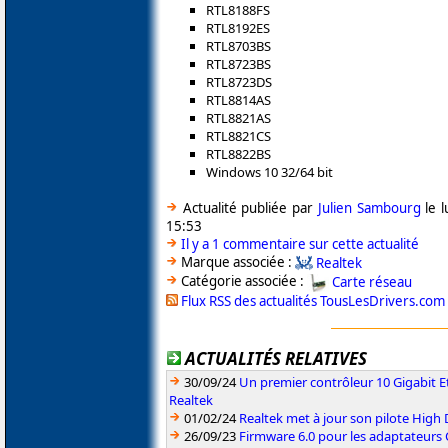
RTL8188FS
RTL8192ES
RTL8703BS
RTL8723BS
RTL8723DS
RTL8814AS
RTL8821AS
RTL8821CS
RTL8822BS
Windows 10 32/64 bit
Actualité publiée par
Julien Sambourg
le l
15:53
Il y a 1 commentaire sur cette actualité
Marque associée :
Realtek
Catégorie associée :
Carte réseau
Flux RSS des actualités TousLesDrivers.com
ACTUALITÉS RELATIVES
30/09/24
Un premier contrôleur 10 Gigabit E
Realtek
01/02/24
Realtek met à jour son pilote High 
26/09/23
Firmware 6.0 pour les adaptateurs 