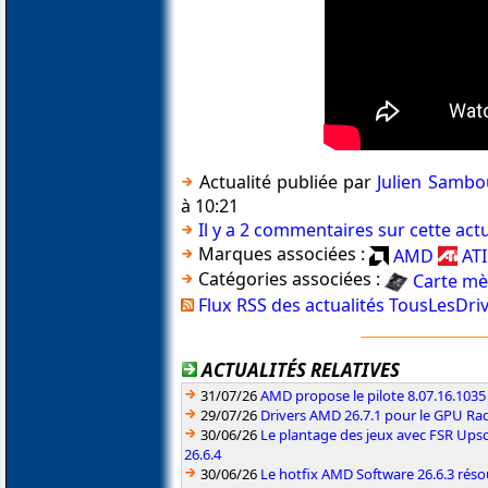
Actualité publiée par
Julien Sambo
à 10:21
Il y a 2 commentaires sur cette actu
Marques associées :
AMD
ATI
Catégories associées :
Carte mè
Flux RSS des actualités TousLesDri
ACTUALITÉS RELATIVES
31/07/26
AMD propose le pilote 8.07.16.1035
29/07/26
Drivers AMD 26.7.1 pour le GPU Rad
30/06/26
Le plantage des jeux avec FSR Upsca
26.6.4
30/06/26
Le hotfix AMD Software 26.6.3 résou