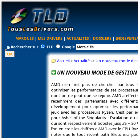
MARQUES
|
MES DRIVERS
|
ACTUALITÉS
|
DOSSIERS
|
INDISPENS
Rechercher sur
TLD
Google
Accueil
>
Actualités
>
Un nouveau mode de ge
UN NOUVEAU MODE DE GESTION 
AMD n'en finit plus de chercher par tous 
optimiser les performances de ses processeu
dont on ne peut que se réjouir. AMD a effecti
récemment des partenariats avec différent
développement pour optimiser les performa
jeux avec les processeurs Ryzen. C'est par e
pour Ashes of the Singularity : Escalation ou
qui sont respectivement boostés jusqu'à + 30 
l'on en croit les chiffres d'AMD avec le CPU Ry
noter que le tout récent path Bretonnia pou