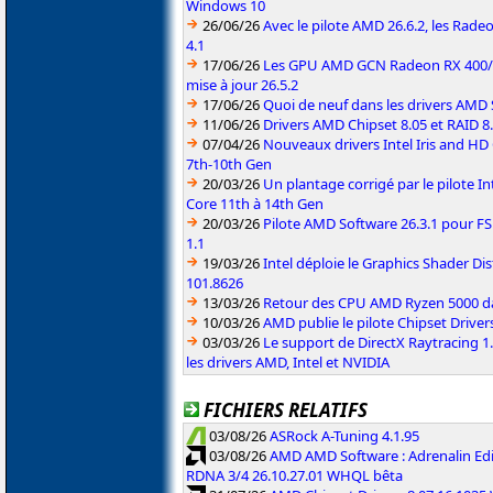
Windows 10
26/06/26
Avec le pilote AMD 26.6.2, les Rad
4.1
17/06/26
Les GPU AMD GCN Radeon RX 400/50
mise à jour 26.5.2
17/06/26
Quoi de neuf dans les drivers AMD S
11/06/26
Drivers AMD Chipset 8.05 et RAID 8
07/04/26
Nouveaux drivers Intel Iris and HD
7th-10th Gen
20/03/26
Un plantage corrigé par le pilote I
Core 11th à 14th Gen
20/03/26
Pilote AMD Software 26.3.1 pour FS
1.1
19/03/26
Intel déploie le Graphics Shader Dis
101.8626
13/03/26
Retour des CPU AMD Ryzen 5000 da
10/03/26
AMD publie le pilote Chipset Driver
03/03/26
Le support de DirectX Raytracing 1.
les drivers AMD, Intel et NVIDIA
FICHIERS RELATIFS
03/08/26
ASRock A-Tuning 4.1.95
03/08/26
AMD AMD Software : Adrenalin Edi
RDNA 3/4 26.10.27.01 WHQL bêta