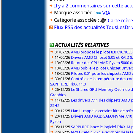
Il y a 2 commentaires sur cette actu
Marque associée :
VIA
Catégorie associée :
Carte mère
Flux RSS des actualités TousLesDr
ACTUALITÉS RELATIVES
31/07/26
AMD propose le pilote 8.07.16.1035
11/06/26
Drivers AMD Chipset 8.05 et RAID 8
13/03/26
Retour des CPU AMD Ryzen 5000 da
10/03/26
AMD publie le pilote Chipset Driver
18/02/26
Pilotes 8.01 pour les chipsets AMD
30/01/26
Contrôle de la température des co
SAPPHIRE TriXX 11.0
26/12/25
Le Shared GPU Memory Override déb
Graphics
11/12/25
Les drivers 7.11 des chipsets AMD
25H2
09/12/25
Lian Li rappelle certains kits de re
20/11/25
Drivers AMD RAID SATA/NVMe 7.10 p
Ryzen
05/11/25
SAPPHIRE lance le logiciel TriXX-M
22/09/25
NZXT CAM 4.75.4 avec choix de la 