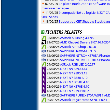
07/08/25
Le pilote Intel Graphics Software 101
mémoire partagée
11/07/25
Incompatibilité du logiciel NZXT 
9000 Series
18/06/25
Support du CET Shadow Stack dans 
FICHIERS RELATIFS
03/08/26
ASRock A-Tuning 4.1.95
31/07/26
AMD Chipset Drivers 8.07.16.103
22/06/26
ASRock APP Shop 2.0.0.8
12/06/26
SAPPHIRE TriXX-M 3.3.5S
12/06/26
SAPPHIRE NITRO+ X870EA Phanto
12/06/26
SAPPHIRE NITRO+ X870EA Phanto
04/05/26
ASRock RGB LED 2.0.217
23/04/26
NZXT N9 Z890 3.14
23/04/26
NZXT N7 Z890 3.13
23/04/26
NZXT N7 B850 4.10
23/04/26
NZXT N7 B650E 4.10
03/04/26
NZXT N9 X870E 4.10
18/03/26
NZXT N7 Z790 18.02
12/03/26
SAPPHIRE PURE X870A WIFI 7 AM
30/01/26
ASRock Polychrome SYNC 1.0.51