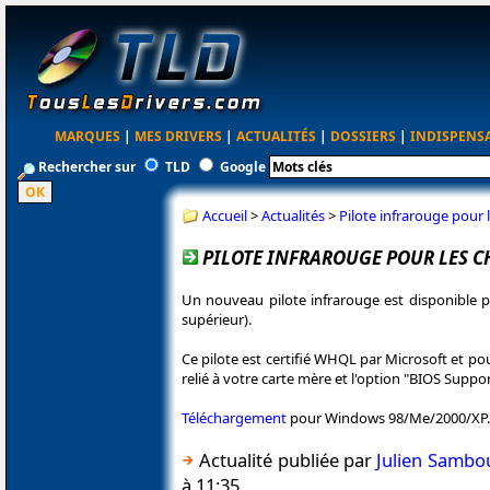
MARQUES
|
MES DRIVERS
|
ACTUALITÉS
|
DOSSIERS
|
INDISPENS
Rechercher sur
TLD
Google
Accueil
>
Actualités
>
Pilote infrarouge pour 
PILOTE INFRAROUGE POUR LES C
Un nouveau pilote infrarouge est disponible 
supérieur).
Ce pilote est certifié WHQL par Microsoft et pou
relié à votre carte mère et l'option "BIOS Suppor
Téléchargement
pour Windows 98/Me/2000/XP.
Actualité publiée par
Julien Sambo
à 11:35