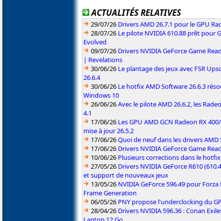
ACTUALITÉS RELATIVES
29/07/26
Drivers AMD 26.7.1 pour le GPU Rad
28/07/26
Le pilote NVIDIA 610.88 prêt pour 
Evolved
09/07/26
Drivers NVIDIA GeForce Game Read
| Revelations
30/06/26
Le plantage des jeux avec FSR Upsca
26.6.4
30/06/26
Le hotfix AMD Software 26.6.3 résou
Windows 10
26/06/26
Avec le pilote AMD 26.6.2, les Rad
4.1
17/06/26
Les GPU AMD GCN Radeon RX 400/50
mise à jour 26.5.2
17/06/26
Quoi de neuf dans les drivers AMD S
17/06/26
Drivers NVIDIA GeForce Game Rea
10/06/26
Plusieurs corrections dans le hotf
27/05/26
Drivers NVIDIA GeForce R610 (610.4
et support de nouveaux jeux
13/05/26
NVIDIA GeForce 596.49 pour Forza 
Frame Generation
06/05/26
PNY propose l'underclocking du GP
28/04/26
Drivers NVIDIA 596.36 : Conan Exi
Laptop 12 Go