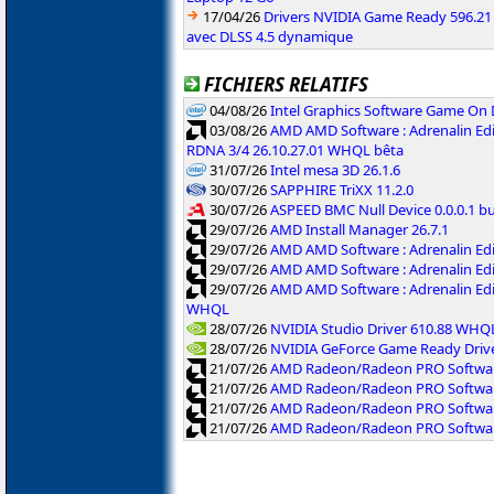
17/04/26
Drivers NVIDIA Game Ready 596.2
avec DLSS 4.5 dynamique
FICHIERS RELATIFS
04/08/26
Intel Graphics Software Game On
03/08/26
AMD AMD Software : Adrenalin Edi
RDNA 3/4 26.10.27.01 WHQL bêta
31/07/26
Intel mesa 3D 26.1.6
30/07/26
SAPPHIRE TriXX 11.2.0
30/07/26
ASPEED BMC Null Device 0.0.0.1 b
29/07/26
AMD Install Manager 26.7.1
29/07/26
AMD AMD Software : Adrenalin Ed
29/07/26
AMD AMD Software : Adrenalin Ed
29/07/26
AMD AMD Software : Adrenalin Ed
WHQL
28/07/26
NVIDIA Studio Driver 610.88 WHQ
28/07/26
NVIDIA GeForce Game Ready Driv
21/07/26
AMD Radeon/Radeon PRO Software
21/07/26
AMD Radeon/Radeon PRO Software
21/07/26
AMD Radeon/Radeon PRO Softwar
21/07/26
AMD Radeon/Radeon PRO Software