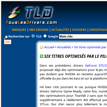
MARQUES
|
MES DRIVERS
|
ACTUALITÉS
|
DOSSIERS
|
INDISPENS
Rechercher sur
TLD
Google
Accueil
>
Actualités
>
Six titres optimisés p
SIX TITRES OPTIMISÉS PAR LE P
Dans ses précédents drivers
GeForce 375.5
proposait déjà des optimisations pour le jeu maj
pas évident que NVIDIA en remette aujourd'h
officielle du jeu dans les bacs et sur la platefor
Hé bien c'est pourtant le cas puisque NVID
drivers GeForce Game Ready, cette fois, num
des optimisations pour Titanfall 2 sans que l'o
supplémentaire a réellement été effectué pa
375.xx. Dur d'en savoir plus tellement le m