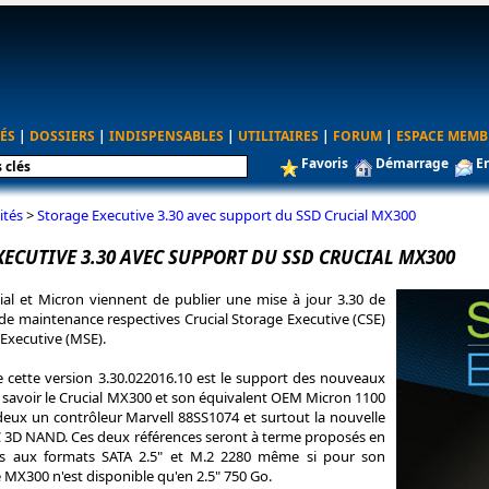
ÉS
|
DOSSIERS
|
INDISPENSABLES
|
UTILITAIRES
|
FORUM
|
ESPACE MEMB
Favoris
Démarrage
E
ités
>
Storage Executive 3.30 avec support du SSD Crucial MX300
ECUTIVE 3.30 AVEC SUPPORT DU SSD CRUCIAL MX300
al et Micron viennent de publier une mise à jour 3.30 de
 de maintenance respectives Crucial Storage Executive (CSE)
Executive (MSE).
de cette version 3.30.022016.10 est le support des nouveaux
à savoir le Crucial MX300 et son équivalent OEM Micron 1100
 deux un contrôleur Marvell 88SS1074 et surtout la nouvelle
 3D NAND. Ces deux références seront à terme proposés en
tés aux formats SATA 2.5" et M.2 2280 même si pour son
le MX300 n'est disponible qu'en 2.5" 750 Go.