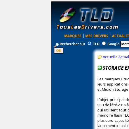
MARQUES
|
MES DRIVERS
|
ACTUALIT
Rechercher sur
TLD
Google
Accueil
>
Actual
STORAGE EX
Les marques Cruci
leurs applications
et Micron Storage 
L'objet principal 
SSD de l'été 2016 
qui utilisent tout
mémoire flash TLC
plusieurs capaci
lancement initial 