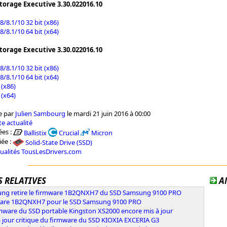
Storage Executive 3.30.022016.10
/8.1/10 32 bit (x86)
/8.1/10 64 bit (x64)
Storage Executive 3.30.022016.10
/8.1/10 32 bit (x86)
/8.1/10 64 bit (x64)
 (x86)
 (x64)
e par
Julien Sambourg
le mardi 21 juin 2016 à 00:00
e actualité
es :
Ballistix
Crucial
Micron
iée :
Solid-State Drive (SSD)
tualités TousLesDrivers.com
 RELATIVES
A
ng retire le firmware 1B2QNXH7 du SSD Samsung 9100 PRO
are 1B2QNXH7 pour le SSD Samsung 9100 PRO
rmware du SSD portable Kingston XS2000 encore mis à jour
 jour critique du firmware du SSD KIOXIA EXCERIA G3