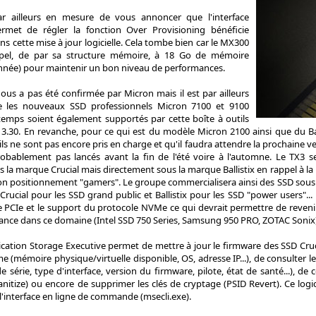
 ailleurs en mesure de vous annoncer que l'interface
rmet de régler la fonction Over Provisioning bénéficie
ns cette mise à jour logicielle. Cela tombe bien car le MX300
ppel, de par sa structure mémoire, à 18 Go de mémoire
onnée) pour maintenir un bon niveau de performances.
ous a pas été confirmée par Micron mais il est par ailleurs
e les nouveaux SSD professionnels Micron 7100 et 9100
emps soient également supportés par cette boîte à outils
 3.30. En revanche, pour ce qui est du modèle Micron 2100 ainsi que du Ba
ls ne sont pas encore pris en charge et qu'il faudra attendre la prochaine ve
robablement pas lancés avant la fin de l'été voire à l'automne. Le TX3
s la marque Crucial mais directement sous la marque Ballistix en rappel à
on positionnement "gamers". Le groupe commercialisera ainsi des SSD sous 
 Crucial pour les SSD grand public et Ballistix pour les SSD "power users"... 
ce PCIe et le support du protocole NVMe ce qui devrait permettre de reveni
ance dans ce domaine (Intel SSD 750 Series, Samsung 950 PRO, ZOTAC Sonix)
lication Storage Executive permet de mettre à jour le firmware des SSD Cru
me (mémoire physique/virtuelle disponible, OS, adresse IP...), de consulter l
série, type d'interface, version du firmware, pilote, état de santé...), d
Sanitize) ou encore de supprimer les clés de cryptage (PSID Revert). Ce logi
l'interface en ligne de commande (msecli.exe).