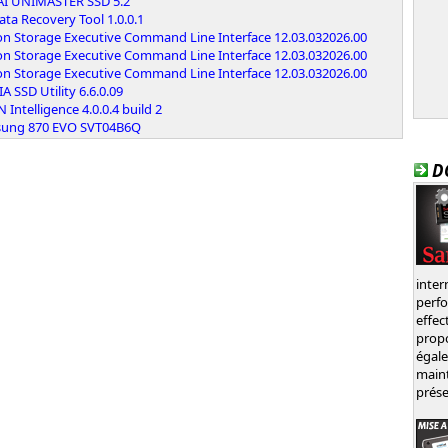
AI UNIMASTER SSD 5.2
ta Recovery Tool 1.0.0.1
on Storage Executive Command Line Interface 12.03.032026.00
on Storage Executive Command Line Interface 12.03.032026.00
on Storage Executive Command Line Interface 12.03.032026.00
A SSD Utility 6.6.0.09
 Intelligence 4.0.0.4 build 2
ung 870 EVO SVT04B6Q
D
inte
perf
effec
prop
égal
main
prése