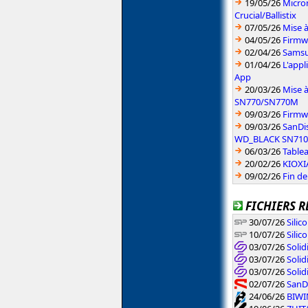
19/05/26
Micron
Crucial/Ballistix
07/05/26
Mise 
04/05/26
Firmw
02/04/26
Samsun
01/04/26
L'app
App
20/03/26
Mise 
SN770/SN770M
09/03/26
Firmw
09/03/26
SanDi
WD_BLACK SN710
06/03/26
Table
20/02/26
KIOXIA
09/02/26
Fin d
FICHIERS R
30/07/26
Silic
10/07/26
Silic
03/07/26
Solid
03/07/26
Solid
03/07/26
Soli
02/07/26
SanDi
24/06/26
BIWIN