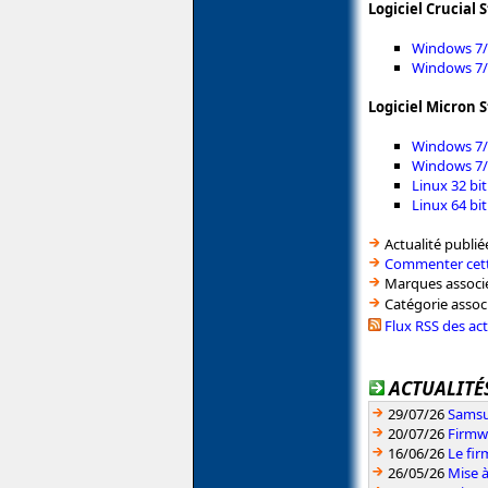
Logiciel Crucial 
Windows 7/8
Windows 7/8
Logiciel Micron 
Windows 7/8
Windows 7/8
Linux 32 bit
Linux 64 bit
Actualité publié
Commenter cett
Marques associé
Catégorie assoc
Flux RSS des ac
ACTUALITÉS
29/07/26
Samsu
20/07/26
Firmw
16/06/26
Le fi
26/05/26
Mise à