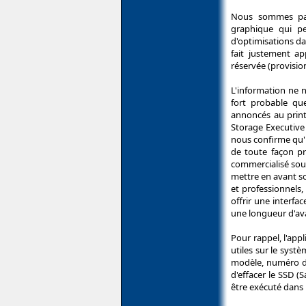
Nous sommes par
graphique qui pe
d'optimisations da
fait justement a
réservée (provisi
L'information ne n
fort probable qu
annoncés au print
Storage Executive
nous confirme qu'i
de toute façon p
commercialisé sou
mettre en avant s
et professionnels,
offrir une interfa
une longueur d'av
Pour rappel, l'app
utiles sur le systè
modèle, numéro de 
d'effacer le SSD (
être exécuté dans 