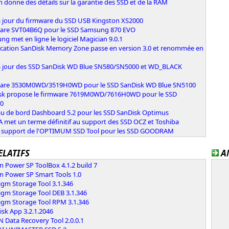
 donne des détails sur la garantie des SSD et de la RAM
à jour du firmware du SSD USB Kingston XS2000
are SVT04B6Q pour le SSD Samsung 870 EVO
g met en ligne le logiciel Magician 9.0.1
lication SanDisk Memory Zone passe en version 3.0 et renommée en
à jour des SSD SanDisk WD Blue SN580/SN5000 et WD_BLACK
are 3530M0WD/3519H0WD pour le SSD SanDisk WD Blue SN5100
sk propose le firmware 7619M0WD/7616H0WD pour le SSD
0
au de bord Dashboard 5.2 pour les SSD SanDisk Optimus
 met un terme définitif au support des SSD OCZ et Toshiba
e support de l'OPTIMUM SSD Tool pour les SSD GOODRAM
ELATIFS
A
on Power SP ToolBox 4.1.2 build 7
on Power SP Smart Tools 1.0
igm Storage Tool 3.1.346
igm Storage Tool DEB 3.1.346
digm Storage Tool RPM 3.1.346
sk App 3.2.1.2046
 Data Recovery Tool 2.0.0.1