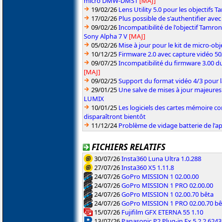
micro DMW-DMS1
[MAJ]
19/02/26
Lens Utility 5.0 pour les objectifs
17/02/26
Plus possible de s'authentifier ave
09/02/26
Incompatibilité de l'objectif Tamro
Sony Alpha 7 V
[MAJ]
05/02/26
Mise à jour pour le kit de micro-obje
10/12/25
Firmware 2.0 avec capture vidéo 5
09/07/25
Incompatibilité du firmware 3.00 du
[MAJ]
09/02/25
Support du format vidéo 4/3 pour 
29/01/25
Une salve de mises à jour majeures
LUMIX
10/01/25
Les logiciels des cartes mémoire 
disparaîtront bientôt
11/12/24
Problème de vidage batterie de l'a
FICHIERS RELATIFS
30/07/26
Insta360 Luna Ultra 1.0.288
27/07/26
Insta360 X5 1.11.8
24/07/26
GoPro MISSION 1 02.00.00
24/07/26
GoPro MISSION 1 PRO 02.00.00
24/07/26
GoPro MISSION 1 02.00.70 bêta
24/07/26
GoPro MISSION 1 PRO 02.00.70 bê
15/07/26
Fujifilm GFX ETERNA 55 1.10
13/07/26
Panasonic P2 Plug-in Ex 5.2.2.6243