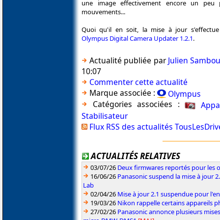
une image effectivement encore un peu p
mouvements...
Quoi qu'il en soit, la mise à jour s'effectue
Olympus Digital Camera Updater 1.2.1
.
Actualité publiée par
Julien Sambo
10:07
Commenter cette actualité
Marque associée :
Olympus
Catégories associées :
Appa
Stabilisateur
Flux RSS des actualités TousLesDri
ACTUALITÉS RELATIVES
03/07/26
Deux firmwares reportés pour les o
16/06/26
Panasonic suspend la mise à jour 
Lab
02/04/26
Mise à jour 2.1 suspendue pour l'
19/03/26
Nikon rappelle certains appareils ph
27/02/26
Panasonic annonce plusieurs mises