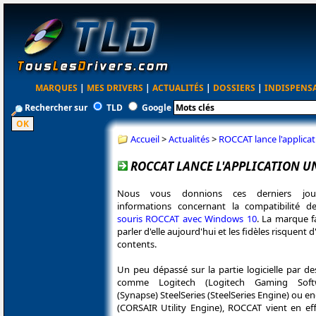
MARQUES
|
MES DRIVERS
|
ACTUALITÉS
|
DOSSIERS
|
INDISPENS
Rechercher sur
TLD
Google
Accueil
>
Actualités
>
ROCCAT lance l'applica
ROCCAT LANCE L'APPLICATION U
Nous vous donnions ces derniers jou
informations concernant la compatibilité 
souris ROCCAT avec Windows 10
. La marque f
parler d'elle aujourd'hui et les fidèles risquent 
contents.
Un peu dépassé sur la partie logicielle par d
comme Logitech (Logitech Gaming Softw
(Synapse) SteelSeries (SteelSeries Engine) ou 
(CORSAIR Utility Engine), ROCCAT vient en eff