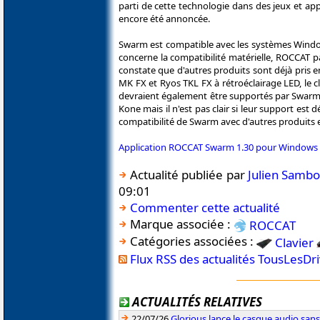
parti de cette technologie dans des jeux et app
encore été annoncée.
Swarm est compatible avec les systèmes Windows 
concerne la compatibilité matérielle, ROCCAT 
constate que d'autres produits sont déjà pris 
MK FX et Ryos TKL FX à rétroéclairage LED, le c
devraient également être supportés par Swarm.
Kone mais il n'est pas clair si leur support est 
compatibilité de Swarm avec d'autres produits ex
Application ROCCAT Swarm 1.30 pour Windows V
Actualité publiée par
Julien Samb
09:01
Commenter cette actualité
Marque associée :
ROCCAT
Catégories associées :
Clavier
Flux RSS des actualités TousLesDr
ACTUALITÉS RELATIVES
22/07/26
Glorious lance le casque audio sa