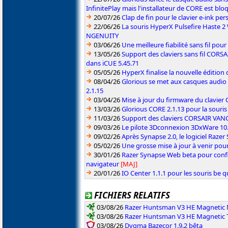
InfinitePlay mais l'installateur de CORE est blo
20/07/26
Clap de fin pour le clavier e-ink p
22/06/26
La souris HyperX Pulsefire Haste 2 
NGENUITY
03/06/26
Une meilleure fiabilité sans fil pou
13/05/26
Support des claviers sans fil CO
dans iCUE 5.45.71
05/05/26
HyperX finalise la nouvelle édition
08/04/26
Glorious se met aux casques audio
2.1.15
03/04/26
Mise à jour du firmware du clavie
13/03/26
Glorious CORE 2.1.13 pour la souris
11/03/26
Support des claviers CORSAIR VAN
09/03/26
Le pilote 3Dconnexion 3DxWare 10.9
09/02/26
Après Synapse 2.0, le logiciel Razer
05/02/26
Une grosse mise à jour à venir po
30/01/26
Razer Synapse Web beta pour confi
navigateur
[MAJ]
20/01/26
IO Center 1.1.1 pour les souris be 
FICHIERS RELATIFS
03/08/26
Razer Huntsman V3 HE Magnetic M
03/08/26
Razer Huntsman V3 HE Magnetic T
03/08/26
Dygma Bazecor 1.9.2 bêta