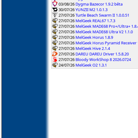
03/08/26
Dygma Bazecor 1.9.2 bêta
30/07/26
YUNZII M2 1.0.1.3
27/07/26
Turtle Beach Swarm II 1.0.0.51
27/07/26
MelGeek REAL67 1.7.3
27/07/26
MelGeek MADE68 Pro+/Ultra+ 1.8.
27/07/26
MelGeek MADE68 Ultra V2 1.1.0
27/07/26
MelGeek Horus 1.8.9
27/07/26
MelGeek Horus Pyramid Receiver 1
27/07/26
MelGeek Hive 2.1.4
27/07/26
DAREU DAREU Driver 1.5.8.20
27/07/26
Bloody WorkShop 8 2026.0724
24/07/26
MelGeek O2 1.3.1