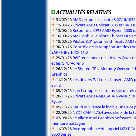
ACTUALITÉS RELATIVES
31/07/26
AMD propose le pilote 8.07.16.1035
11/06/26
Drivers AMD Chipset 8.05 et RAID 8
13/03/26
Retour des CPU AMD Ryzen 5000 da
10/03/26
AMD publie le pilote Chipset Driver
18/02/26
Pilotes 8.01 pour les chipsets AMD
30/01/26
Contrôle de la température des co
SAPPHIRE TriXX 11.0
29/01/26
Référencement des drivers Qualc
et les GPU Adreno
26/12/25
Le Shared GPU Memory Override déb
Graphics
11/12/25
Les drivers 7.11 des chipsets AMD
25H2
09/12/25
Lian Li rappelle certains kits de re
20/11/25
Drivers AMD RAID SATA/NVMe 7.10 p
Ryzen
05/11/25
SAPPHIRE lance le logiciel TriXX-M
22/09/25
NZXT CAM 4.75.4 avec choix de la 
07/08/25
Le pilote Intel Graphics Software 101
mémoire partagée
11/07/25
Incompatibilité du logiciel NZXT 
9000 Series