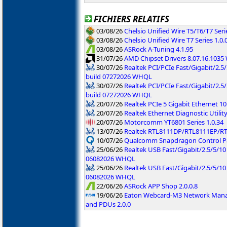
FICHIERS RELATIFS
03/08/26
Chelsio Unified Wire T5/T6/T7 Serie
03/08/26
Chelsio Unified Wire T7 Series 1.0.
03/08/26
ASRock A-Tuning 4.1.95
31/07/26
AMD Chipset Drivers 8.07.16.103
30/07/26
Realtek PCI/PCIe Fast/Gigabit/2.5/
build 07272026 WHQL
30/07/26
Realtek PCI/PCIe Fast/Gigabit/2.5
build 07272026 WHQL
20/07/26
Realtek PCIe 5 Gigabit Ethernet 10
20/07/26
Realtek Ethernet Diagnostic Utility
20/07/26
Motorcomm YT6801 Series 1.0.34
13/07/26
Realtek RTL8111DP/RTL8111EP/R
10/07/26
Qualcomm Snapdragon Control Pan
25/06/26
Realtek USB Fast/Gigabit/2.5/5/10
06082026 WHQL
25/06/26
Realtek USB Fast/Gigabit/2.5/5/10 
06082026 WHQL
22/06/26
ASRock APP Shop 2.0.0.8
19/06/26
Eaton Webcard-M3 Network Manag
and PDUs 2.0.0