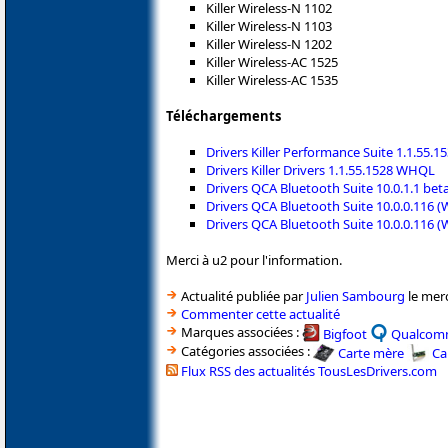
Killer Wireless-N 1102
Killer Wireless-N 1103
Killer Wireless-N 1202
Killer Wireless-AC 1525
Killer Wireless-AC 1535
Téléchargements
Drivers Killer Performance Suite 1.1.55
Drivers Killer Drivers 1.1.55.1528 WHQL
Drivers QCA Bluetooth Suite 10.0.1.1 bet
Drivers QCA Bluetooth Suite 10.0.0.116 (
Drivers QCA Bluetooth Suite 10.0.0.116 (
Merci à u2 pour l'information.
Actualité publiée par
Julien Sambourg
le merc
Commenter cette actualité
Marques associées :
Bigfoot
Qualco
Catégories associées :
Carte mère
Ca
Flux RSS des actualités TousLesDrivers.com