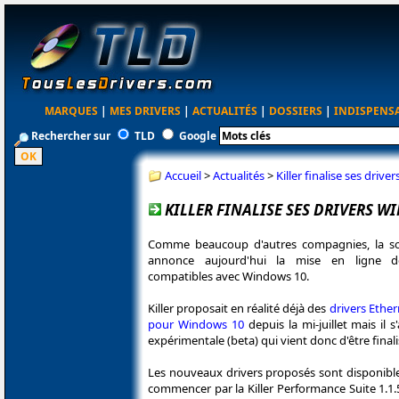
MARQUES
|
MES DRIVERS
|
ACTUALITÉS
|
DOSSIERS
|
INDISPENS
Rechercher sur
TLD
Google
Accueil
>
Actualités
>
Killer finalise ses driv
KILLER FINALISE SES DRIVERS W
Comme beaucoup d'autres compagnies, la so
annonce aujourd'hui la mise en ligne d
compatibles avec Windows 10.
Killer proposait en réalité déjà des
drivers Ether
pour Windows 10
depuis la mi-juillet mais il s
expérimentale (beta) qui vient donc d'être finali
Les nouveaux drivers proposés sont disponibl
commencer par la Killer Performance Suite 1.1