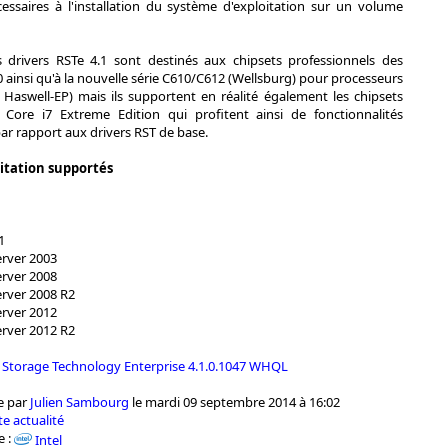
essaires à l'installation du système d'exploitation sur un volume
es drivers RSTe 4.1 sont destinés aux chipsets professionnels des
0 ainsi qu'à la nouvelle série C610/C612 (Wellsburg) pour processeurs
Haswell-EP) mais ils supportent en réalité également les chipsets
Core i7 Extreme Edition qui profitent ainsi de fonctionnalités
ar rapport aux drivers RST de base.
itation supportés
1
rver 2003
rver 2008
rver 2008 R2
rver 2012
rver 2012 R2
id Storage Technology Enterprise 4.1.0.1047 WHQL
e par
Julien Sambourg
le mardi 09 septembre 2014 à 16:02
e actualité
e :
Intel