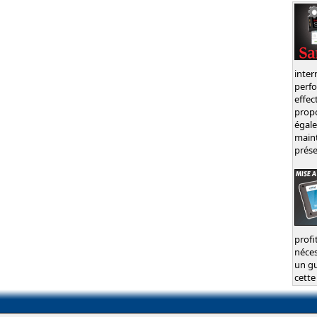
inte
perf
effec
prop
égal
main
prése
profi
néces
un gu
cette