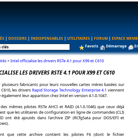
ÉS
|
DOSSIERS
|
INDISPENSABLES
|
UTILITAIRES
|
FORUM
|
ESPACE MEMB
Favoris
Démarrage
E
ités
>
Intel officialise les drivers RSTe 4.1 pour X99 et C610
CIALISE LES DRIVERS RSTE 4.1 POUR X99 ET C610
 plusieurs fabricants pour leurs nouvelles cartes mères basées sur
 C610, les drivers
Rapid Storage Technology Enterprise 4.1
viennent
e également leur apparition chez Intel en version 4.1.0.1047.
ité des mêmes pilotes RSTe AHCI et RAID (4.1.0.1046) que ceux déjà
n'est que les utilitaires de configuration en ligne de commandes (CLI)
ID ont été ajoutés dans l'archive ZIP (RCfgSata pour DOS/EFI et
ows).
t que cette archive contient les pilotes F6 (dont le fichier