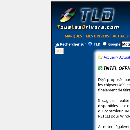
MARQUES
|
MES DRIVERS
|
ACTUALIT
Rechercher sur
TLD
Google
Accueil
>
Actual
INTEL OFFI
Déjà proposés par
les chipsets X99 et
finalement de fair
Il s'agit en réal
disponibles si ce 
du contrôleur RA
RSTCLI pour Wind
A noter égalemen