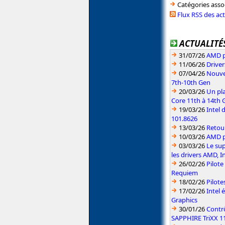
Catégories asso
Flux RSS des ac
ACTUALITÉS
31/07/26
AMD pr
11/06/26
Driver
07/04/26
Nouvea
7th-10th Gen
20/03/26
Un pla
Core 11th à 14th 
19/03/26
Intel 
101.8626
13/03/26
Retou
10/03/26
AMD pu
03/03/26
Le sup
les drivers AMD, I
26/02/26
Pilote
Requiem
18/02/26
Pilote
17/02/26
Intel 
Graphics
30/01/26
Contr
SAPPHIRE TriXX 1