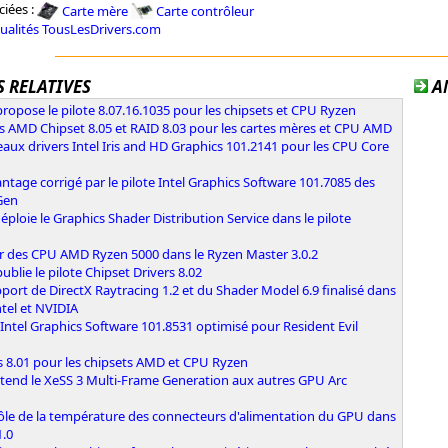
ciées :
Carte mère
Carte contrôleur
tualités TousLesDrivers.com
 RELATIVES
A
opose le pilote 8.07.16.1035 pour les chipsets et CPU Ryzen
s AMD Chipset 8.05 et RAID 8.03 pour les cartes mères et CPU AMD
ux drivers Intel Iris and HD Graphics 101.2141 pour les CPU Core
ntage corrigé par le pilote Intel Graphics Software 101.7085 des
Gen
déploie le Graphics Shader Distribution Service dans le pilote
r des CPU AMD Ryzen 5000 dans le Ryzen Master 3.0.2
blie le pilote Chipset Drivers 8.02
port de DirectX Raytracing 1.2 et du Shader Model 6.9 finalisé dans
ntel et NVIDIA
 Intel Graphics Software 101.8531 optimisé pour Resident Evil
s 8.01 pour les chipsets AMD et CPU Ryzen
étend le XeSS 3 Multi-Frame Generation aux autres GPU Arc
ôle de la température des connecteurs d'alimentation du GPU dans
1.0