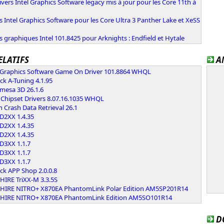
ivers Intel Graphics Software legacy mis à jour pour les Core 11th à
s Intel Graphics Software pour les Core Ultra 3 Panther Lake et XeSS
s graphiques Intel 101.8425 pour Arknights : Endfield et Hytale
ELATIFS
A
l Graphics Software Game On Driver 101.8864 WHQL
k A-Tuning 4.1.95
 mesa 3D 26.1.6
Chipset Drivers 8.07.16.1035 WHQL
 Crash Data Retrieval 26.1
D2XX 1.4.35
D2XX 1.4.35
D2XX 1.4.35
D3XX 1.1.7
D3XX 1.1.7
D3XX 1.1.7
ck APP Shop 2.0.0.8
HIRE TriXX-M 3.3.5S
HIRE NITRO+ X870EA PhantomLink Polar Edition AM5SP201R14
HIRE NITRO+ X870EA PhantomLink Edition AM5SO101R14
D