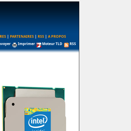
RES
|
PARTENAIRES
|
RSS
|
A PROPOS
nvoyer
Imprimer
Moteur TLD
RSS