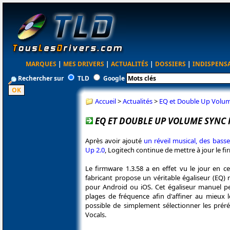
MARQUES
|
MES DRIVERS
|
ACTUALITÉS
|
DOSSIERS
|
INDISPENS
Rechercher sur
TLD
Google
Accueil
>
Actualités
>
EQ et Double Up Volum
EQ ET DOUBLE UP VOLUME SYNC 
Après avoir ajouté
un réveil musical, des basse
Up 2.0
, Logitech continue de mettre à jour le 
Le firmware 1.3.58 a en effet vu le jour en ce
fabricant propose un véritable égaliseur (EQ) ré
pour Android ou iOS. Cet égaliseur manuel per
plages de fréquence afin d'affiner au mieux le
possible de simplement sélectionner les pré
Vocals.