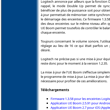
Logitech annonce par ailleurs que la fonction
rappel, le mode Double Up permet de sync
bénéficier de plus de puissance soit pour obte
à jour permettait de mémoriser cette synchroni
le démarrage des enceintes. Ce firmware 1.3.58
des deux enceintes sur le même niveau afin que
UE Boom permet toutefois de contrôler le balan
chaque enceinte.
Toujours concernant le volume sonore, l'utilis
réglage au lieu de 16 ce qui était parfois u
désiré.
Logitech ne précise pas si une mise à jour équ
reste donc pour le moment à la version 1.2.35.
La mise à jour de l'UE Boom s'effectue simple
le programme de mise à jour. La mise à jour d
nécessaire pour profiter de ces améliorations.
Téléchargements
Firmware 1.3.58 pour les enceintes Log
Application UE Boom 2.5.91 pour Android
Application UE Boom 2.7 pour iOS (Apple