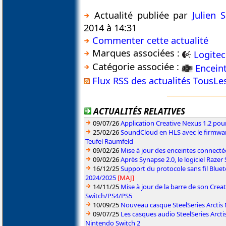
Actualité publiée par
Julien
2014 à 14:31
Commenter cette actualité
Marques associées :
Logite
Catégorie associée :
Encein
Flux RSS des actualités TousL
ACTUALITÉS RELATIVES
09/07/26
Application Creative Nexus 1.2 pour
25/02/26
SoundCloud en HLS avec le firmwar
Teufel Raumfeld
09/02/26
Mise à jour des enceintes connect
09/02/26
Après Synapse 2.0, le logiciel Razer
16/12/25
Support du protocole sans fil Blue
2024/2025
[MAJ]
14/11/25
Mise à jour de la barre de son Crea
Switch/PS4/PS5
10/09/25
Nouveau casque SteelSeries Arctis N
09/07/25
Les casques audio SteelSeries Arct
Nintendo Switch 2