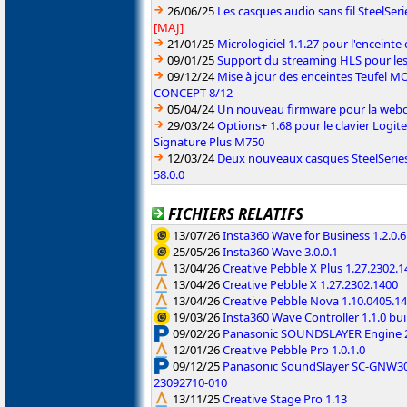
26/06/25
Les casques audio sans fil SteelSer
[MAJ]
21/01/25
Micrologiciel 1.1.27 pour l'encein
09/01/25
Support du streaming HLS pour les
09/12/24
Mise à jour des enceintes Teufel
CONCEPT 8/12
05/04/24
Un nouveau firmware pour la web
29/03/24
Options+ 1.68 pour le clavier Logite
Signature Plus M750
12/03/24
Deux nouveaux casques SteelSeries
58.0.0
FICHIERS RELATIFS
13/07/26
Insta360 Wave for Business 1.2.0.6
25/05/26
Insta360 Wave 3.0.0.1
13/04/26
Creative Pebble X Plus 1.27.2302.
13/04/26
Creative Pebble X 1.27.2302.1400
13/04/26
Creative Pebble Nova 1.10.0405.1
19/03/26
Insta360 Wave Controller 1.1.0 bui
09/02/26
Panasonic SOUNDSLAYER Engine 2
12/01/26
Creative Pebble Pro 1.0.1.0
09/12/25
Panasonic SoundSlayer SC-GNW30
23092710-010
13/11/25
Creative Stage Pro 1.13