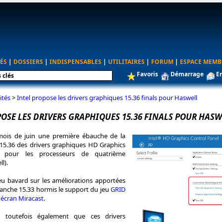
ÉS
|
DOSSIERS
|
INDISPENSABLES
|
UTILITAIRES
|
FORUM
|
ESPACE MEMB
Favoris
Démarrage
E
ités
>
Intel propose les drivers graphiques 15.36 finals pour Haswell
POSE LES DRIVERS GRAPHIQUES 15.36 FINALS POUR HASW
 mois de juin une première ébauche de la
15.36 des drivers graphiques HD Graphics
s pour les processeurs de quatrième
l).
peu bavard sur les améliorations apportées
ranche 15.33 hormis le support du jeu
GRID
 écran Miracast
.
 toutefois également que ces drivers