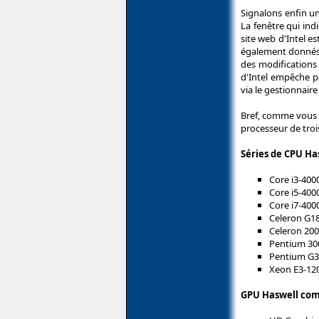
Signalons enfin un
La fenêtre qui ind
site web d'Intel e
également donnés p
des modifications
d'Intel empêche pa
via le gestionnaire
Bref, comme vous a
processeur de tro
Séries de CPU Has
Core i3-400
Core i5-400
Core i7-400
Celeron G1
Celeron 20
Pentium 30
Pentium G3
Xeon E3-12
GPU Haswell comp