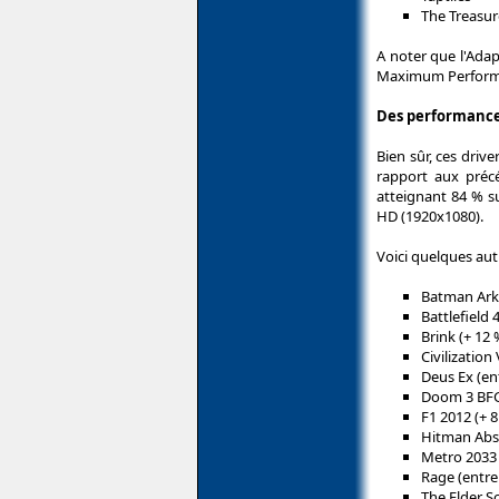
The Treasu
A noter que l'Ada
Maximum Performan
Des performances
Bien sûr, ces driv
rapport aux précé
atteignant 84 % s
HD (1920x1080).
Voici quelques aut
Batman Ark
Battlefield 
Brink (+ 12 
Civilization
Deus Ex (ent
Doom 3 BFG 
F1 2012 (+ 8
Hitman Abso
Metro 2033 
Rage (entre 
The Elder Sc