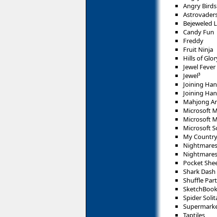
Angry Birds 
Astrovader
Bejeweled L
Candy Fun
Freddy
Fruit Ninja
Hills of Glo
Jewel Fever
Jewel³
Joining Ha
Joining Han
Mahjong Art
Microsoft 
Microsoft 
Microsoft So
My Countr
Nightmare
Nightmares
Pocket She
Shark Dash
Shuffle Par
SketchBook
Spider Soli
Supermarke
Taptiles