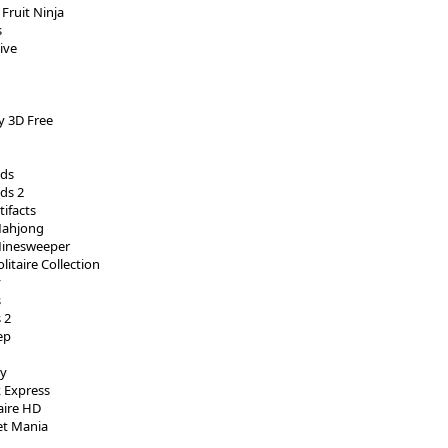
Fruit Ninja
s
ive
ry 3D Free
nds
ds 2
ifacts
Mahjong
Minesweeper
litaire Collection
y
s
 2
ep
ty
 Express
taire HD
t Mania