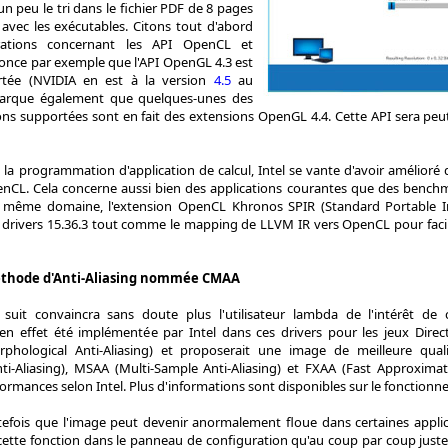
un peu le tri dans le fichier PDF de 8 pages
 avec les exécutables. Citons tout d'abord
orations concernant les API OpenCL et
once par exemple que l'API OpenGL 4.3 est
rtée (NVIDIA en est à la version
4.5
au
arque également que quelques-unes des
ons supportées sont en fait des extensions OpenGL 4.4. Cette API sera p
 la programmation d'application de calcul, Intel se vante d'avoir amélioré 
OpenCL. Cela concerne aussi bien des applications courantes que des be
 même domaine, l'extension OpenCL Khronos SPIR (Standard Portable In
 drivers 15.36.3 tout comme le mapping de LLVM IR vers OpenCL pour facili
thode d'Anti-Aliasing nommée CMAA
i suit convaincra sans doute plus l'utilisateur lambda de l'intérêt d
a en effet été implémentée par Intel dans ces drivers pour les jeux Di
rphological Anti-Aliasing) et proposerait une image de meilleure qua
ti-Aliasing), MSAA (Multi-Sample Anti-Aliasing) et FXAA (Fast Approximat
rmances selon Intel. Plus d'informations sont disponibles sur le fonctio
utefois que l'image peut devenir anormalement floue dans certaines appl
 cette fonction dans le panneau de configuration qu'au coup par coup just