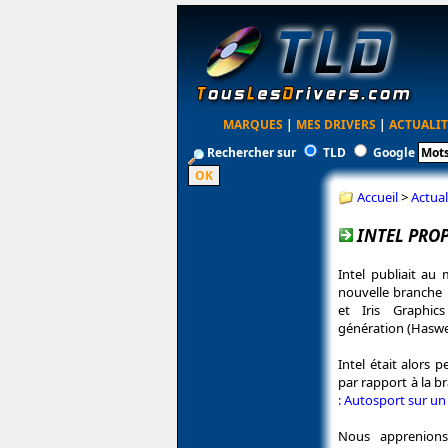
MARQUES
|
MES DRIVERS
|
ACTUALIT
Rechercher sur
TLD
Google
Accueil
>
Actual
INTEL PRO
Intel publiait au
nouvelle branche 
et Iris Graphic
génération (Haswel
Intel était alors 
par rapport à la b
: Autosport sur un
Nous apprenions