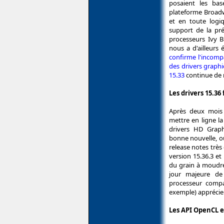
posaient les bas
plateforme Broadw
et en toute logi
support de la pr
processeurs Ivy 
nous a d'ailleurs 
confirme l'incompa
des drivers graph
15.33
continue de r
Les drivers 15.36 
Après deux mois 
mettre en ligne l
drivers HD Graph
bonne nouvelle, o
release notes trè
version 15.36.3 et 
du grain à moudre 
jour majeure de 
processeur compat
exemple) apprécie
Les API OpenCL 