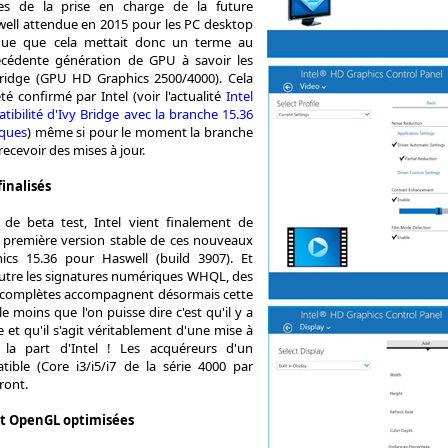
es de la prise en charge de la future
ell attendue en 2015 pour les PC desktop
que que cela mettait donc un terme au
écédente génération de GPU à savoir les
Bridge (GPU HD Graphics 2500/4000). Cela
été confirmé par Intel (voir l'actualité
Intel
tibilité d'Ivy Bridge avec la branche 15.36
iques
) même si pour le moment la branche
ecevoir des mises à jour.
finalisés
de beta test, Intel vient finalement de
a première version stable de ces nouveaux
ics 15.36 pour Haswell (build 3907). Et
utre les signatures numériques WHQL, des
s complètes accompagnent désormais cette
le moins que l'on puisse dire c'est qu'il y a
et qu'il s'agit véritablement d'une mise à
la part d'Intel ! Les acquéreurs d'un
ible (Core i3/i5/i7 de la série 4000 par
ront.
et OpenGL optimisées