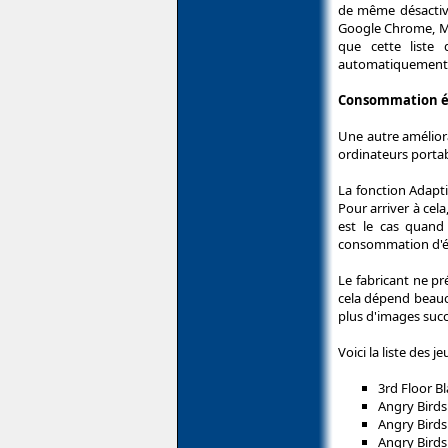
de même désactivé
Google Chrome, Moz
que cette liste 
automatiquement se
Consommation éne
Une autre amélior
ordinateurs portabl
La fonction Adapti
Pour arriver à cel
est le cas quand 
consommation d'é
Le fabricant ne pr
cela dépend beauc
plus d'images succ
Voici la liste des
3rd Floor B
Angry Birds
Angry Birds
Angry Birds