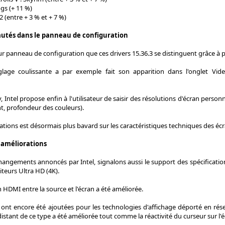
gs (+ 11 %)
 2 (entre + 3 % et + 7 %)
autés dans le panneau de configuration
eur panneau de configuration que ces drivers 15.36.3 se distinguent grâce à 
lage coulissante a par exemple fait son apparition dans l'onglet Vid
, Intel propose enfin à l'utilisateur de saisir des résolutions d'écran perso
t, profondeur des couleurs).
ations est désormais plus bavard sur les caractéristiques techniques des éc
 améliorations
hangements annoncés par Intel, signalons aussi le support des spécificatio
teurs Ultra HD (4K).
 HDMI entre la source et l'écran a été améliorée.
ont encore été ajoutées pour les technologies d'affichage déporté en résea
distant de ce type a été améliorée tout comme la réactivité du curseur sur l'