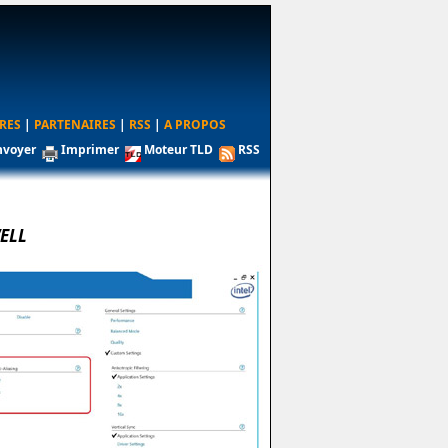
RES
|
PARTENAIRES
|
RSS
|
A PROPOS
nvoyer
Imprimer
Moteur TLD
RSS
ELL