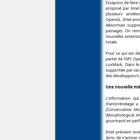
Essayons de faire 
proposé par Intel
plusieurs améli
OpenGL. Intel ann
désormais suppo
passage). On rem
nouvelles extensi
totale.
Pour ce qui est de
partie de l'API 
LuxMark. Dans le
supportée par ces
des développeurs.
Une nouvelle mé
L'information qu
d'anticrénelage 
(Conservative Mo
(Morphological An
gourmand en perfo
Intel prévient to
donc de n'activer