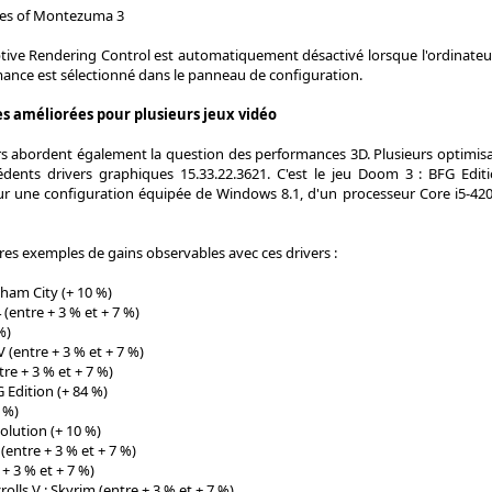
res of Montezuma 3
ptive Rendering Control est automatiquement désactivé lorsque l'ordinateu
ce est sélectionné dans le panneau de configuration.
 améliorées pour plusieurs jeux vidéo
ers abordent également la question des performances 3D. Plusieurs optimisat
dents drivers graphiques 15.33.22.3621. C'est le jeu Doom 3 : BFG Editi
ur une configuration équipée de Windows 8.1, d'un processeur Core i5-420
res exemples de gains observables avec ces drivers :
ham City (+ 10 %)
4 (entre + 3 % et + 7 %)
%)
 V (entre + 3 % et + 7 %)
re + 3 % et + 7 %)
Edition (+ 84 %)
 %)
lution (+ 10 %)
(entre + 3 % et + 7 %)
+ 3 % et + 7 %)
rolls V : Skyrim (entre + 3 % et + 7 %)