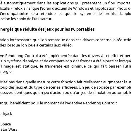
 automatiquement dans les applications qui présentent un flou importan
illa Firefox ainsi que l'écran d'accueil de Windows et l'application Photo 
d'incompatibilité sera étendue et que le système de profils d'appl
lon les choix de l'utilisateur.
rgétique réduite des jeux pour les PC portables
ation intéressante que l'on remarque dans ces drivers concerne la réduct
es lorsque l'on joue à certains jeux vidéo.
ve Rendering Control a été implémentée dans les drivers à cet effet et per
a, un système d'analyse et de comparaison des frames a été ajouté et lorsque
l'image est statique, le framerate est diminué ce qui fait baisser l'ut
nergie.
écise pas dans quelle mesure cette fonction fait réellement augmenter l'au
oup des jeux et du type de scènes affichées. Un jeu de société par exempl
essives identiques qu'un jeu d'action ou qu'un jeu de simulation automobile
 jeux qui bénéficient pour le moment de l'Adaptive Rendering Control :
lackjack
 Space
 Star Wars