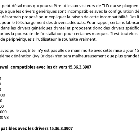
 petit détail mais qui pourra être utile aux visiteurs de TLD qui se plaigne
ique que les drivers génériques sont incompatibles avec la configuration dé
st désormais proposé pour expliquer la raison de cette incompatibilité. Des li
our le téléchargement des drivers adéquats. Pour rappel, certains fabrica
 dans les drivers génériques d'Intel et proposent donc des drivers spécif
rfois la poursuite de l'installation pour certaines marques. Il est toutefois
 de périphériques si l'utilisateur le souhaite vraiment.
vez pu le voir, Intel n'y est pas allé de main morte avec cette mise à jour 15
isième génération (Ivy Bridge) n'en sera malheureusement que plus grande 
well compatibles avec les drivers 15.36.3.3907
0
0
0
800
00
00
000
00 V3
atibles avec les drivers 15.36.3.3907