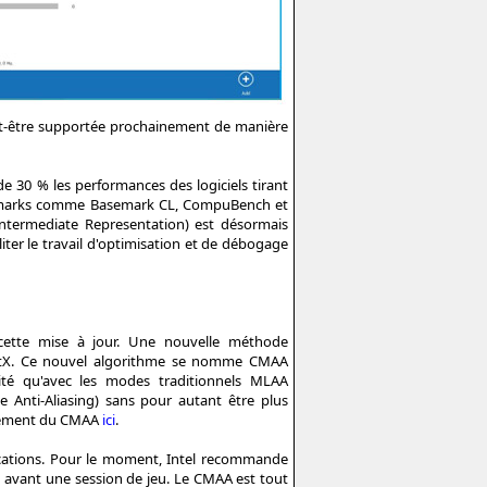
eut-être supportée prochainement de manière
de 30 % les performances des logiciels tirant
nchmarks comme Basemark CL, CompuBench et
termediate Representation) est désormais
ter le travail d'optimisation et de débogage
e cette mise à jour. Une nouvelle méthode
rectX. Ce nouvel algorithme se nomme CMAA
lité qu'avec les modes traditionnels MLAA
e Anti-Aliasing) sans pour autant être plus
nnement du CMAA
ici
.
ications. Pour le moment, Intel recommande
e avant une session de jeu. Le CMAA est tout