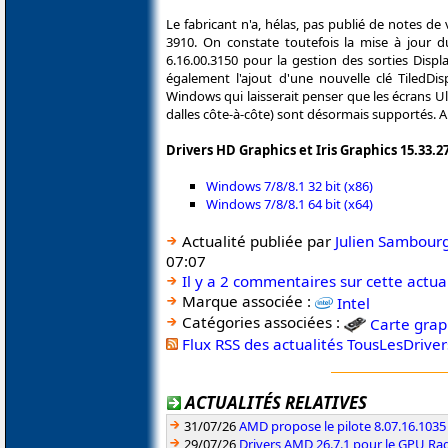
Le fabricant n'a, hélas, pas publié de notes de
3910. On constate toutefois la mise à jour 
6.16.00.3150 pour la gestion des sorties Dis
également l'ajout d'une nouvelle clé TiledDis
Windows qui laisserait penser que les écrans Ul
dalles côte-à-côte) sont désormais supportés. A
Drivers HD Graphics et Iris Graphics 15.33.
Windows 7/8/8.1 32 bit (x86)
Windows 7/8/8.1 64 bit (x64)
Actualité publiée par
Julien Sambour
07:07
Il y a 2 commentaires sur cette actua
Marque associée :
Intel
Catégories associées :
Carte grap
Flux RSS des actualités TousLesDrive
ACTUALITÉS RELATIVES
31/07/26
AMD propose le pilote 8.07.16.1035
29/07/26
Drivers AMD 26.7.1 pour le GPU Rad