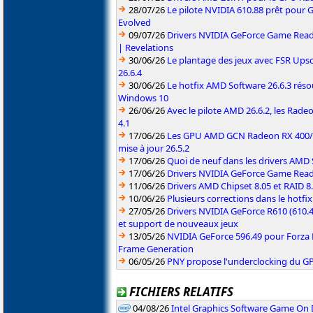
28/07/26
Le pilote NVIDIA 610.88 prêt pour 
Evolved
09/07/26
Drivers NVIDIA GeForce Game Read
| Revelations
30/06/26
Le plantage des jeux avec FSR Upsca
26.6.4
30/06/26
Le hotfix AMD Software 26.6.3 résou
Windows 10
26/06/26
Avec le pilote AMD 26.6.2, les Rad
4.1
17/06/26
Les GPU AMD GCN Radeon RX 400/50
mise à jour 26.5.2
17/06/26
Quoi de neuf dans les drivers AMD S
17/06/26
Drivers NVIDIA GeForce Game Rea
11/06/26
Drivers AMD Chipset 8.05 et RAID 8
10/06/26
Plusieurs corrections dans le hotf
27/05/26
Drivers NVIDIA GeForce R610 (610.4
et support de nouveaux jeux
13/05/26
NVIDIA GeForce 596.49 pour Forza 
Frame Generation
06/05/26
PNY propose l'underclocking du GP
FICHIERS RELATIFS
04/08/26
Intel Graphics Software Game On