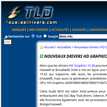
MARQUES
|
MES DRIVERS
|
ACTUALITÉS
|
DOSSIERS
|
INDISPENS
Rechercher sur
TLD
Google
Accueil
>
Actualités
>
Nouveaux drivers HD Gr
NOUVEAUX DRIVERS HD GRAPHIC
Alors que les drivers
HD Graphics 15.36
poursui
Haswell et Broadwell, Intel a mis en ligne une
15.33 qui supporte, elle aussi, les process
(Haswell) mais aussi la génération précédente 
GPU HD Graphics 4200/4400/4600/5000/5100/52
Cette build 3910 est selon Intel prévue pou
embarquent des SoC Bay Trail (Atom, Celeron, P
elle fonctionne également avec les processeur
Bridge/Haswell.