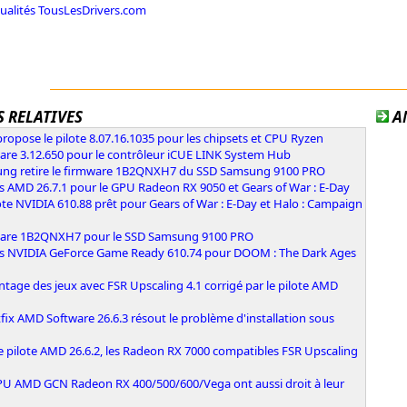
tualités TousLesDrivers.com
 RELATIVES
A
opose le pilote 8.07.16.1035 pour les chipsets et CPU Ryzen
are 3.12.650 pour le contrôleur iCUE LINK System Hub
ng retire le firmware 1B2QNXH7 du SSD Samsung 9100 PRO
s AMD 26.7.1 pour le GPU Radeon RX 9050 et Gears of War : E-Day
ote NVIDIA 610.88 prêt pour Gears of War : E-Day et Halo : Campaign
are 1B2QNXH7 pour le SSD Samsung 9100 PRO
rs NVIDIA GeForce Game Ready 610.74 pour DOOM : The Dark Ages
ntage des jeux avec FSR Upscaling 4.1 corrigé par le pilote AMD
fix AMD Software 26.6.3 résout le problème d'installation sous
e pilote AMD 26.6.2, les Radeon RX 7000 compatibles FSR Upscaling
PU AMD GCN Radeon RX 400/500/600/Vega ont aussi droit à leur