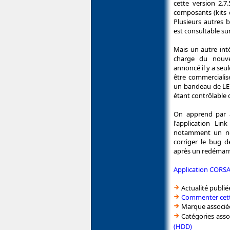
cette version 2.
composants (kits 
Plusieurs autres 
est consultable su
Mais un autre inté
charge du nouv
annoncé il y a seu
être commercialisé
un bandeau de LED
étant contrôlable 
On apprend par a
l'application Lin
notamment un no
corriger le bug 
après un redémarra
Application CORSA
Actualité publié
Commenter cett
Marque associé
Catégories asso
(HDD)