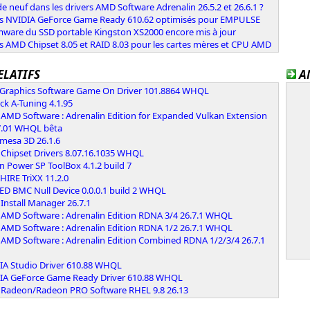
e neuf dans les drivers AMD Software Adrenalin 26.5.2 et 26.6.1 ?
rs NVIDIA GeForce Game Ready 610.62 optimisés pour EMPULSE
rmware du SSD portable Kingston XS2000 encore mis à jour
s AMD Chipset 8.05 et RAID 8.03 pour les cartes mères et CPU AMD
ELATIFS
A
l Graphics Software Game On Driver 101.8864 WHQL
k A-Tuning 4.1.95
AMD Software : Adrenalin Edition for Expanded Vulkan Extension
7.01 WHQL bêta
 mesa 3D 26.1.6
Chipset Drivers 8.07.16.1035 WHQL
on Power SP ToolBox 4.1.2 build 7
IRE TriXX 11.2.0
ED BMC Null Device 0.0.0.1 build 2 WHQL
Install Manager 26.7.1
AMD Software : Adrenalin Edition RDNA 3/4 26.7.1 WHQL
AMD Software : Adrenalin Edition RDNA 1/2 26.7.1 WHQL
AMD Software : Adrenalin Edition Combined RDNA 1/2/3/4 26.7.1
IA Studio Driver 610.88 WHQL
IA GeForce Game Ready Driver 610.88 WHQL
Radeon/Radeon PRO Software RHEL 9.8 26.13