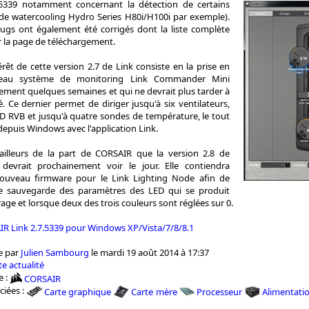
7.5339 notamment concernant la détection de certains
de watercooling Hydro Series H80i/H100i par exemple).
bugs ont également été corrigés dont la liste complète
r la page de téléchargement.
rêt de cette version 2.7 de Link consiste en la prise en
eau système de monitoring Link Commander Mini
lement quelques semaines et qui ne devrait plus tarder à
. Ce dernier permet de diriger jusqu'à six ventilateurs,
 RVB et jusqu'à quatre sondes de température, le tout
depuis Windows avec l'application Link.
illeurs de la part de CORSAIR que la version 2.8 de
k devrait prochainement voir le jour. Elle contiendra
uveau firmware pour le Link Lighting Node afin de
de sauvegarde des paramètres des LED qui se produit
ge et lorsque deux des trois couleurs sont réglées sur 0.
IR Link 2.7.5339 pour Windows XP/Vista/7/8/8.1
e par
Julien Sambourg
le mardi 19 août 2014 à 17:37
e actualité
e :
CORSAIR
ciées :
Carte graphique
Carte mère
Processeur
Alimentati