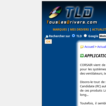
MARQUES
|
MES DRIVERS
|
ACTUALIT
Rechercher sur
TLD
Google
Accueil
>
Actual
APPLICATIO
CORSAIR vient de d
pour les systèmes
des ventilateurs, t
Disons-le tout de 
Candidate (RC) autr
de ces produits 
long...
Toutefois, il sem