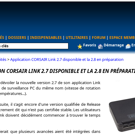
ÉS
|
DOSSIERS
|
INDISPENSABLES
|
UTILITAIRES
|
FORUM
|
ESPACE MEMB
Favoris
Démarrage
E
ités
>
Application CORSAIR Link 2.7 disponible et la 2.8 en préparation
N CORSAIR LINK 2.7 DISPONIBLE ET LA 2.8 EN PRÉPARA
évoiler la nouvelle version 2.7 de son application Link
 de surveillance PC du même nom (vitesse de rotation
empératures...).
suite, il s'agit encore d'une version qualifiée de Release
ement dit qui n'est pas certifiée stable. Les utilisateurs
Link doivent décidément commencer à trouver le temps
blerait que plusieurs avancées aient été intégrées dans