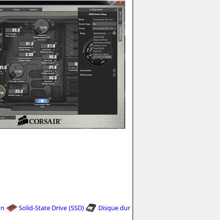
on
Solid-State Drive (SSD)
Disque dur