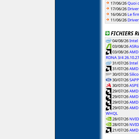
17/06/26
Quoi d
17/06/26
Drive
16/06/26
Le fi
11/06/26
Driver
FICHIERS R
04/08/26
Inte
03/08/26
ASRoc
03/08/26
AMD 
RDNA 3/4 26.10.2
31/07/26
Intel
31/07/26
AMD 
30/07/26
Silic
30/07/26
SAPPH
30/07/26
ASPE
29/07/26
AMD 
29/07/26
AMD 
29/07/26
AMD 
29/07/26
AMD 
WHQL
28/07/26
NVID
28/07/26
NVID
21/07/26
AMD 