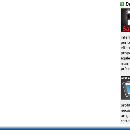
D
inte
perf
effec
prop
égal
main
prése
profi
néces
un gu
cette