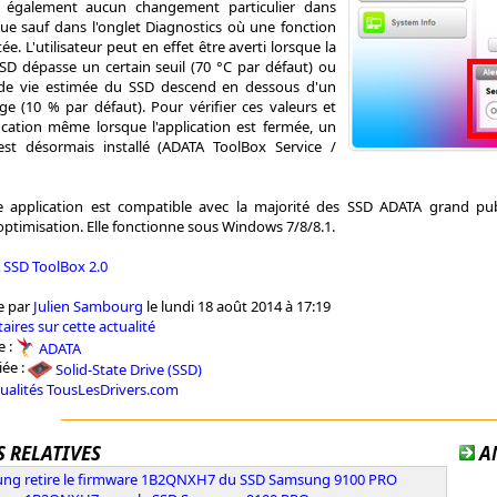
également aucun changement particulier dans
que sauf dans l'onglet Diagnostics où une fonction
tée. L'utilisateur peut en effet être averti lorsque la
D dépasse un certain seuil (70 °C par défaut) ou
 de vie estimée du SSD descend en dessous d'un
ge (10 % par défaut). Pour vérifier ces valeurs et
fication même lorsque l'application est fermée, un
est désormais installé (ADATA ToolBox Service /
e application est compatible avec la majorité des SSD ADATA grand publ
ptimisation. Elle fonctionne sous Windows 7/8/8.1.
 SSD ToolBox 2.0
e par
Julien Sambourg
le lundi 18 août 2014 à 17:19
aires sur cette actualité
e :
ADATA
iée :
Solid-State Drive (SSD)
tualités TousLesDrivers.com
 RELATIVES
A
ng retire le firmware 1B2QNXH7 du SSD Samsung 9100 PRO