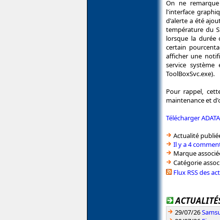
On ne remarque 
l'interface graphi
d'alerte a été ajou
température du SS
lorsque la durée
certain pourcenta
afficher une noti
service système 
ToolBoxSvc.exe).
Pour rappel, cett
maintenance et d'o
Télécharger ADATA
Actualité publié
Il y a 4 comment
Marque associé
Catégorie assoc
Flux RSS des ac
ACTUALITÉS
29/07/26
Samsu