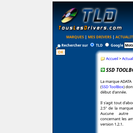
MARQUES
|
MES DRIVERS
|
ACTUALIT
Rechercher sur
TLD
Google
Accueil
>
Actual
SSD TOOLBO
La marque ADATA pr
(
SSD ToolBox
) don
début d'année.
Il s'agit tout d'a
2.5" de la marque
Aucune autre i
concernant les am
version 1.2.1.