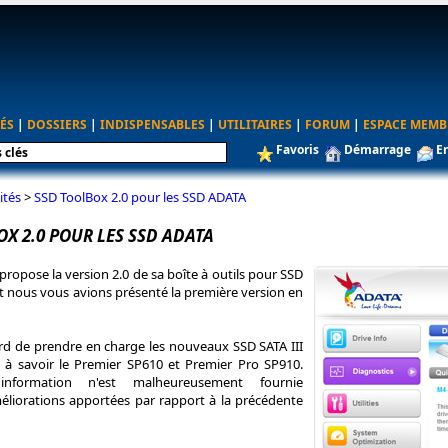
ÉS
|
DOSSIERS
|
INDISPENSABLES
|
UTILITAIRES
|
FORUM
|
ESPACE MEMB
Favoris
Démarrage
E
ités
>
SSD ToolBox 2.0 pour les SSD ADATA
X 2.0 POUR LES SSD ADATA
opose la version 2.0 de sa boîte à outils pour SSD
t nous vous avions présenté la première version en
bord de prendre en charge les nouveaux SSD SATA III
 à savoir le Premier SP610 et Premier Pro SP910.
nformation n'est malheureusement fournie
éliorations apportées par rapport à la précédente