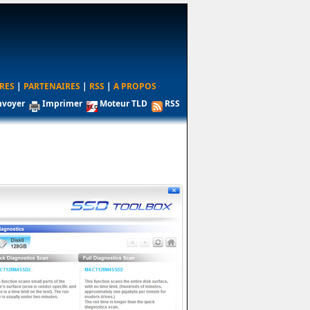
RES
|
PARTENAIRES
|
RSS
|
A PROPOS
nvoyer
Imprimer
Moteur TLD
RSS