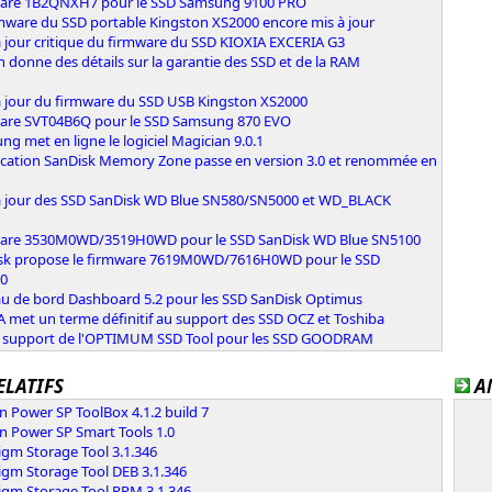
are 1B2QNXH7 pour le SSD Samsung 9100 PRO
rmware du SSD portable Kingston XS2000 encore mis à jour
 jour critique du firmware du SSD KIOXIA EXCERIA G3
 donne des détails sur la garantie des SSD et de la RAM
à jour du firmware du SSD USB Kingston XS2000
are SVT04B6Q pour le SSD Samsung 870 EVO
g met en ligne le logiciel Magician 9.0.1
lication SanDisk Memory Zone passe en version 3.0 et renommée en
à jour des SSD SanDisk WD Blue SN580/SN5000 et WD_BLACK
are 3530M0WD/3519H0WD pour le SSD SanDisk WD Blue SN5100
sk propose le firmware 7619M0WD/7616H0WD pour le SSD
0
au de bord Dashboard 5.2 pour les SSD SanDisk Optimus
 met un terme définitif au support des SSD OCZ et Toshiba
e support de l'OPTIMUM SSD Tool pour les SSD GOODRAM
ELATIFS
A
on Power SP ToolBox 4.1.2 build 7
on Power SP Smart Tools 1.0
igm Storage Tool 3.1.346
igm Storage Tool DEB 3.1.346
digm Storage Tool RPM 3.1.346