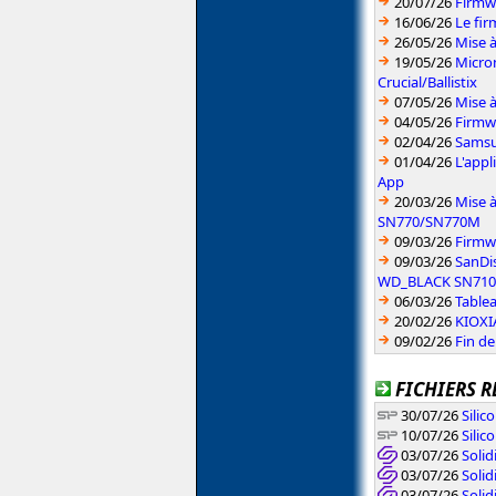
20/07/26
Firmw
16/06/26
Le fi
26/05/26
Mise à
19/05/26
Micron
Crucial/Ballistix
07/05/26
Mise 
04/05/26
Firmw
02/04/26
Samsun
01/04/26
L'app
App
20/03/26
Mise 
SN770/SN770M
09/03/26
Firmw
09/03/26
SanDi
WD_BLACK SN710
06/03/26
Table
20/02/26
KIOXIA
09/02/26
Fin d
FICHIERS R
30/07/26
Silic
10/07/26
Silic
03/07/26
Solid
03/07/26
Solid
03/07/26
Soli