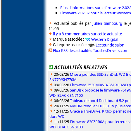
Plus d'informations sur le firmware 2.02.
Firmware 2.02.32 pour le lecteur Wester
Actualité publiée par
Julien Sambourg
le j
11:05
Il y a 8 commentaires sur cette actualité
Marque associée :
Western Digital
Catégorie associée :
Lecteur de salon
Flux RSS des actualités TousLesDrivers.com
ACTUALITÉS RELATIVES
20/03/26
Mise à jour des SSD SanDisk WD 
SN770/SN770M
09/03/26
Firmware 3530M0WD/3519H0WD pou
09/03/26
SanDisk propose le firmware 761
WD_BLACK SN7100
06/03/26
Tableau de bord Dashboard 5.2 pou
20/11/25
NVIDIA rend la SHIELD TV plus acc
12/11/25
Grâce à TrueDrive, Kitfox permet de 
durs WD
11/11/25
Firmware 830ZRR0A pour l'erreur s
WD_BLACK SN8100