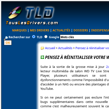
MARQUES
|
MES DRIVERS
|
ACTUALITÉS
|
DOSSIERS
|
INDISPENS
Rechercher sur
TLD
Google
Accueil
>
Actualités
>
Pensez à réinitialiser v
PENSEZ À RÉINITIALISER VOTRE W
Suite à la sortie de la grosse mise à jour
2.
lecteur multimédia de salon WD TV Live St
Player, plusieurs utilisateurs se sont
dysfonctionnements comme l'impossibilité d'util
d'accéder à un NAS ou encore des plantages de
YouTube.
Si on ne peut certainement pas exclure l'in
bugs supplémentaires dans cette nouvelle
comme c'est malheureusement souvent le c