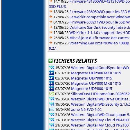
14/10/25
Firmware 431300WD/431310WD pour
SSD PLUS
18/09/25
Firmware 236050WD pour les SSD W
12/09/25
Le wdckit compatible avec Windo
04/07/25
Firmware 638211WD pour le SSD W
13/06/25
L'utilitaire SanDisk Security retiré 
12/06/25
WD Kitfox 1.1.1.0 : support des HDD
26/05/25
Mise à jour du firmware des cartes
19/05/25
Streaming GeForce NOW en 1080p à
9.2.1
FICHIERS RELATIFS
15/07/26
Western Digital GoodSync for WD 
03/07/26
Magnetar UDP900 MKII 1015
03/07/26
Magnetar UDP900 1015
03/07/26
Magnetar UDP800 MKII 1015
03/07/26
Magnetar UDP800 1015
03/07/26
SiliconDust HDHomeRun 2026062
19/06/26
Western Digital WD Drive Utilities 
19/06/26
Western Digital WD Security 2.1.6.
16/04/26
aune N5 EVO 1.02
31/03/26
Western Digital WD Cloud Japan 5
31/03/26
Western Digital My Cloud PR4100 
31/03/26
Western Digital My Cloud PR2100 