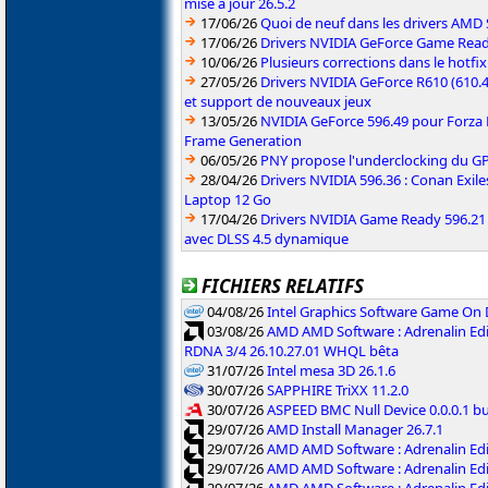
mise à jour 26.5.2
17/06/26
Quoi de neuf dans les drivers AMD S
17/06/26
Drivers NVIDIA GeForce Game Rea
10/06/26
Plusieurs corrections dans le hotf
27/05/26
Drivers NVIDIA GeForce R610 (610.4
et support de nouveaux jeux
13/05/26
NVIDIA GeForce 596.49 pour Forza 
Frame Generation
06/05/26
PNY propose l'underclocking du GP
28/04/26
Drivers NVIDIA 596.36 : Conan Exi
Laptop 12 Go
17/04/26
Drivers NVIDIA Game Ready 596.2
avec DLSS 4.5 dynamique
FICHIERS RELATIFS
04/08/26
Intel Graphics Software Game On
03/08/26
AMD AMD Software : Adrenalin Edi
RDNA 3/4 26.10.27.01 WHQL bêta
31/07/26
Intel mesa 3D 26.1.6
30/07/26
SAPPHIRE TriXX 11.2.0
30/07/26
ASPEED BMC Null Device 0.0.0.1 b
29/07/26
AMD Install Manager 26.7.1
29/07/26
AMD AMD Software : Adrenalin Ed
29/07/26
AMD AMD Software : Adrenalin Ed
29/07/26
AMD AMD Software : Adrenalin Ed