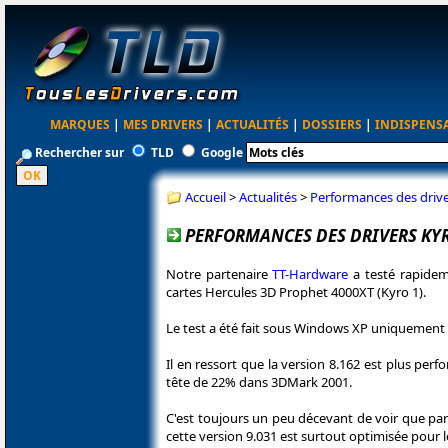
MARQUES
|
MES DRIVERS
|
ACTUALITÉS
|
DOSSIERS
|
INDISPENS
Rechercher sur
TLD
Google
Accueil
>
Actualités
>
Performances des driv
PERFORMANCES DES DRIVERS KY
Notre partenaire
TT-Hardware
a testé rapideme
cartes Hercules 3D Prophet 4000XT (Kyro 1).
Le test a été fait sous Windows XP uniquement
Il en ressort que la version 8.162 est plus per
tête de 22% dans 3DMark 2001.
C'est toujours un peu décevant de voir que pa
cette version 9.031 est surtout optimisée pour les