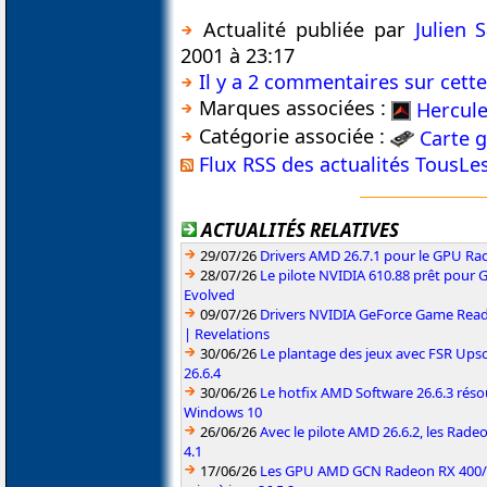
Actualité publiée par
Julien
2001 à 23:17
Il y a 2 commentaires sur cette
Marques associées :
Hercul
Catégorie associée :
Carte 
Flux RSS des actualités TousL
ACTUALITÉS RELATIVES
29/07/26
Drivers AMD 26.7.1 pour le GPU Rad
28/07/26
Le pilote NVIDIA 610.88 prêt pour 
Evolved
09/07/26
Drivers NVIDIA GeForce Game Read
| Revelations
30/06/26
Le plantage des jeux avec FSR Upsca
26.6.4
30/06/26
Le hotfix AMD Software 26.6.3 résou
Windows 10
26/06/26
Avec le pilote AMD 26.6.2, les Rad
4.1
17/06/26
Les GPU AMD GCN Radeon RX 400/50