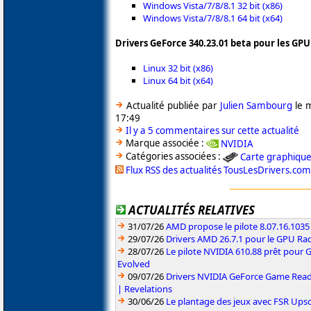
Windows Vista/7/8/8.1 32 bit (x86)
Windows Vista/7/8/8.1 64 bit (x64)
Drivers GeForce 340.23.01 beta pour les GPU
Linux 32 bit (x86)
Linux 64 bit (x64)
Actualité publiée par
Julien Sambourg
le 
17:49
Il y a 5 commentaires sur cette actualité
Marque associée :
NVIDIA
Catégories associées :
Carte graphiqu
Flux RSS des actualités TousLesDrivers.com
ACTUALITÉS RELATIVES
31/07/26
AMD propose le pilote 8.07.16.1035
29/07/26
Drivers AMD 26.7.1 pour le GPU Rad
28/07/26
Le pilote NVIDIA 610.88 prêt pour 
Evolved
09/07/26
Drivers NVIDIA GeForce Game Read
| Revelations
30/06/26
Le plantage des jeux avec FSR Upsca