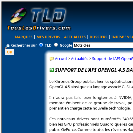
MARQUES
|
MES DRIVERS
|
ACTUALITÉS
|
DOSSIERS
|
INDISPENS
Rechercher sur
TLD
Google
Accueil
>
Actualités
>
Support de l'API OpenG
SUPPORT DE L'API OPENGL 4.5 DA
Le Khronos Group publiait hier les spécification
OpenGL 4.5 ainsi que du langage associé GLSL 4
Il n'aura pas fallu bien longtemps à NVIDIA, 
membre éminent de ce groupe de travail, pou
prenant en charge cette nouvelle technologie.
Ces nouveaux drivers sont numérotés 340.65
bien les GPU professionnels Quadro que les ca
public GeForce. Comme toutes les révisions 4.x