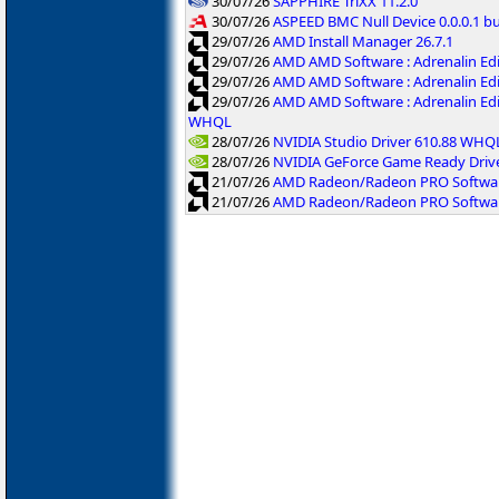
30/07/26
SAPPHIRE TriXX 11.2.0
30/07/26
ASPEED BMC Null Device 0.0.0.1 b
29/07/26
AMD Install Manager 26.7.1
29/07/26
AMD AMD Software : Adrenalin Ed
29/07/26
AMD AMD Software : Adrenalin Ed
29/07/26
AMD AMD Software : Adrenalin Ed
WHQL
28/07/26
NVIDIA Studio Driver 610.88 WHQ
28/07/26
NVIDIA GeForce Game Ready Driv
21/07/26
AMD Radeon/Radeon PRO Software
21/07/26
AMD Radeon/Radeon PRO Software