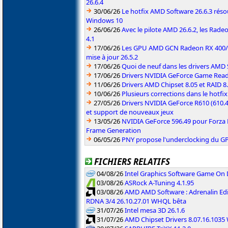
26.6.4
30/06/26
Le hotfix AMD Software 26.6.3 résou
Windows 10
26/06/26
Avec le pilote AMD 26.6.2, les Rad
4.1
17/06/26
Les GPU AMD GCN Radeon RX 400/50
mise à jour 26.5.2
17/06/26
Quoi de neuf dans les drivers AMD S
17/06/26
Drivers NVIDIA GeForce Game Rea
11/06/26
Drivers AMD Chipset 8.05 et RAID 8
10/06/26
Plusieurs corrections dans le hotf
27/05/26
Drivers NVIDIA GeForce R610 (610.4
et support de nouveaux jeux
13/05/26
NVIDIA GeForce 596.49 pour Forza 
Frame Generation
06/05/26
PNY propose l'underclocking du GP
FICHIERS RELATIFS
04/08/26
Intel Graphics Software Game On
03/08/26
ASRock A-Tuning 4.1.95
03/08/26
AMD AMD Software : Adrenalin Edi
RDNA 3/4 26.10.27.01 WHQL bêta
31/07/26
Intel mesa 3D 26.1.6
31/07/26
AMD Chipset Drivers 8.07.16.103