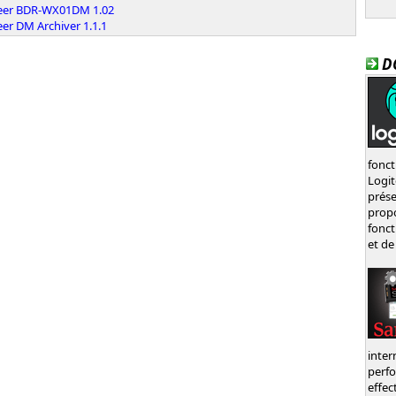
eer BDR-WX01DM 1.02
er DM Archiver 1.1.1
D
fonct
Logi
prés
prop
fonct
et de
inte
perf
effec