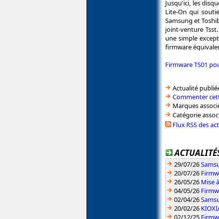
Jusqu'ici, les dis
Lite-On qui souti
Samsung et Toshiba
joint-venture Tsst
une simple except
firmware équivale
Firmware TS01 po
Actualité publié
Commenter cett
Marques associé
Catégorie assoc
Flux RSS des ac
ACTUALITÉS
29/07/26
Samsu
20/07/26
Firmw
26/05/26
Mise à
04/05/26
Firmw
02/04/26
Samsun
20/02/26
KIOXIA
02/12/25
Firmw