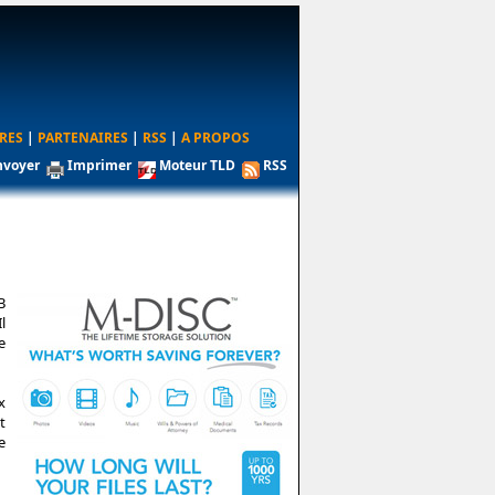
RES
|
PARTENAIRES
|
RSS
|
A PROPOS
nvoyer
Imprimer
Moteur TLD
RSS
B
l
e
x
t
e