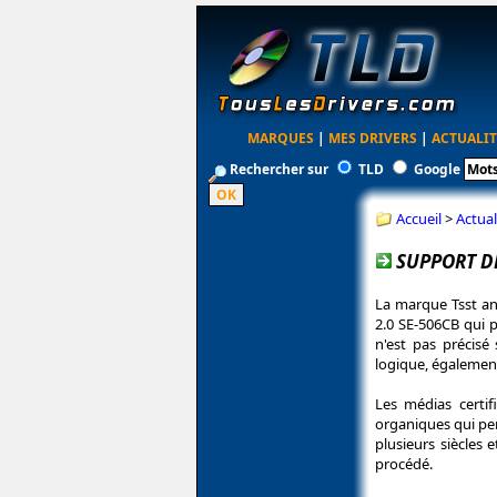
MARQUES
|
MES DRIVERS
|
ACTUALIT
Rechercher sur
TLD
Google
Accueil
>
Actual
SUPPORT DE
La marque Tsst an
2.0 SE-506CB qui p
n'est pas précisé
logique, également
Les médias certif
organiques qui pe
plusieurs siècles 
procédé.