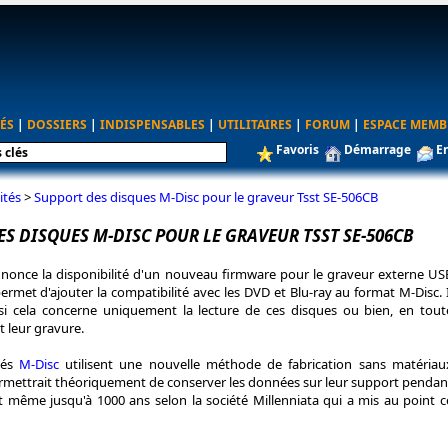
ÉS
|
DOSSIERS
|
INDISPENSABLES
|
UTILITAIRES
|
FORUM
|
ESPACE MEMB
Favoris
Démarrage
E
ités
>
Support des disques M-Disc pour le graveur Tsst SE-506CB
S DISQUES M-DISC POUR LE GRAVEUR TSST SE-506CB
nonce la disponibilité d'un nouveau firmware pour le graveur externe US
ermet d'ajouter la compatibilité avec les DVD et Blu-ray au format M-Disc. I
 si cela concerne uniquement la lecture de ces disques ou bien, en tout
 leur gravure.
iés
M-Disc
utilisent une nouvelle méthode de fabrication sans matériau
rmettrait théoriquement de conserver les données sur leur support pendan
et même jusqu'à 1000 ans selon la société Millenniata qui a mis au point c