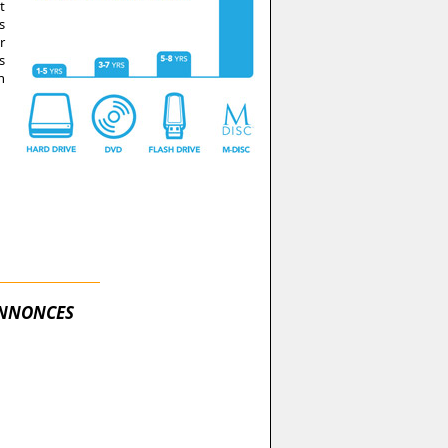
t
s
r
s
n
NNONCES