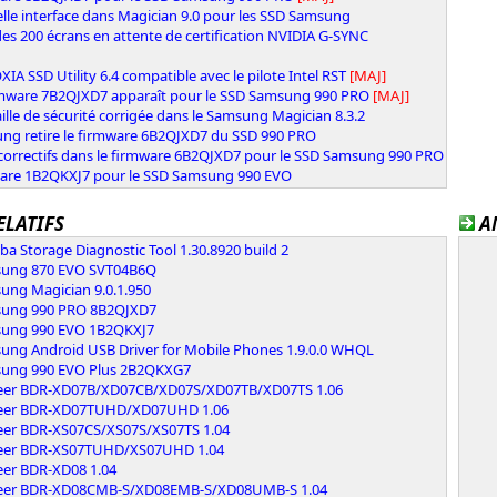
lle interface dans Magician 9.0 pour les SSD Samsung
des 200 écrans en attente de certification NVIDIA G-SYNC
XIA SSD Utility 6.4 compatible avec le pilote Intel RST
[MAJ]
rmware 7B2QJXD7 apparaît pour le SSD Samsung 990 PRO
[MAJ]
ille de sécurité corrigée dans le Samsung Magician 8.3.2
ng retire le firmware 6B2QJXD7 du SSD 990 PRO
correctifs dans le firmware 6B2QJXD7 pour le SSD Samsung 990 PRO
are 1B2QKXJ7 pour le SSD Samsung 990 EVO
ELATIFS
A
ba Storage Diagnostic Tool 1.30.8920 build 2
ung 870 EVO SVT04B6Q
ung Magician 9.0.1.950
ung 990 PRO 8B2QJXD7
ung 990 EVO 1B2QKXJ7
ung Android USB Driver for Mobile Phones 1.9.0.0 WHQL
ung 990 EVO Plus 2B2QKXG7
eer BDR-XD07B/XD07CB/XD07S/XD07TB/XD07TS 1.06
eer BDR-XD07TUHD/XD07UHD 1.06
eer BDR-XS07CS/XS07S/XS07TS 1.04
eer BDR-XS07TUHD/XS07UHD 1.04
eer BDR-XD08 1.04
eer BDR-XD08CMB-S/XD08EMB-S/XD08UMB-S 1.04