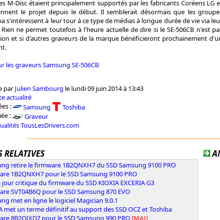
ques M-Disc étaient principalement supportés par les fabricants Coréens LG e
ennent le projet depuis le début. Il semblerait désormais que les groupe
 s'intéressent à leur tour à ce type de médias à longue durée de vie via leu
. Rien ne permet toutefois à l'heure actuelle de dire si le SE-506CB n'est pa
ion et si d'autres graveurs de la marque bénéficieront prochainement d'u
nt.
ur les graveurs Samsung SE-506CB
e par
Julien Sambourg
le lundi 09 juin 2014 à 13:43
e actualité
es :
Samsung
Toshiba
iée :
Graveur
tualités TousLesDrivers.com
 RELATIVES
A
ng retire le firmware 1B2QNXH7 du SSD Samsung 9100 PRO
are 1B2QNXH7 pour le SSD Samsung 9100 PRO
 jour critique du firmware du SSD KIOXIA EXCERIA G3
are SVT04B6Q pour le SSD Samsung 870 EVO
g met en ligne le logiciel Magician 9.0.1
 met un terme définitif au support des SSD OCZ et Toshiba
are 8B2QJXD7 pour le SSD Samsung 990 PRO
[MAJ]