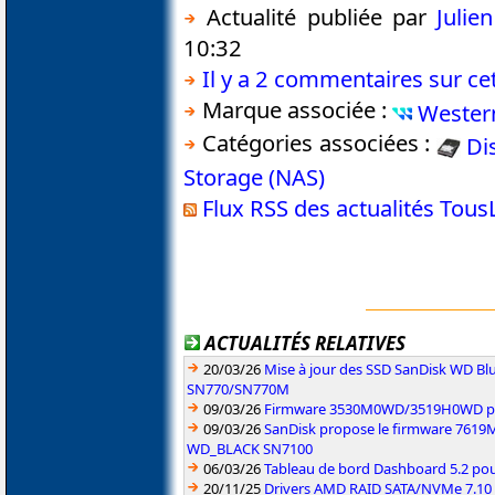
Actualité publiée par
Julie
10:32
Il y a 2 commentaires sur cet
Marque associée :
Western
Catégories associées :
Di
Storage (NAS)
Flux RSS des actualités Tou
ACTUALITÉS RELATIVES
20/03/26
Mise à jour des SSD SanDisk WD 
SN770/SN770M
09/03/26
Firmware 3530M0WD/3519H0WD pou
09/03/26
SanDisk propose le firmware 761
WD_BLACK SN7100
06/03/26
Tableau de bord Dashboard 5.2 pou
20/11/25
Drivers AMD RAID SATA/NVMe 7.10 p