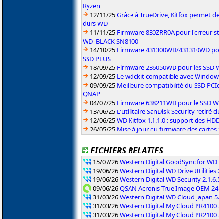
Ryzen
12/11/25
Grâce à TrueDrive, Kitfox permet de 
durs WD
11/11/25
Firmware 830ZRR0A pour l'erreur s
WD_BLACK SN8100
14/10/25
Firmware 431300WD/431310WD pour
SSD PLUS
18/09/25
Firmware 236050WD pour les SSD W
12/09/25
Le wdckit compatible avec Windo
09/09/25
Meilleure compatibilité du SSD PC
QNAP
04/07/25
Firmware 638211WD pour le SSD W
13/06/25
L'utilitaire SanDisk Security retiré 
12/06/25
WD Kitfox 1.1.1.0 : support des HDD
26/05/25
Mise à jour du firmware des cartes
FICHIERS RELATIFS
15/07/26
Western Digital GoodSync for WD 
19/06/26
Western Digital WD Drive Utilities 
19/06/26
Western Digital WD Security 2.1.6.
09/06/26
QSAN Acronis True Image OEM 24.
31/03/26
Western Digital WD Cloud Japan 5
31/03/26
Western Digital My Cloud PR4100 
31/03/26
Western Digital My Cloud PR2100 