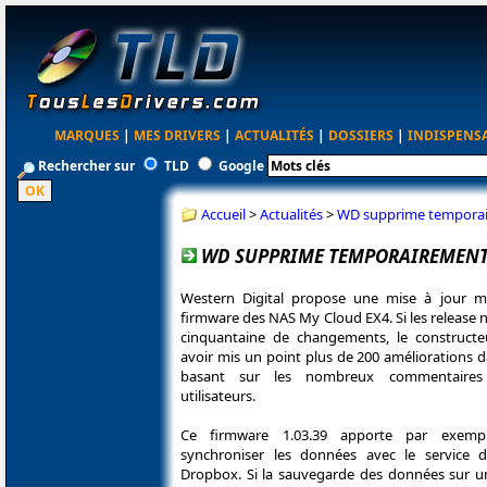
MARQUES
|
MES DRIVERS
|
ACTUALITÉS
|
DOSSIERS
|
INDISPENS
Rechercher sur
TLD
Google
Accueil
>
Actualités
>
WD supprime temporair
WD SUPPRIME TEMPORAIREMENT L
Western Digital propose une mise à jour maj
firmware des NAS My Cloud EX4. Si les release n
cinquantaine de changements, le construct
avoir mis un point plus de 200 améliorations 
basant sur les nombreux commentaire
utilisateurs.
Ce firmware 1.03.39 apporte par exempl
synchroniser les données avec le service 
Dropbox. Si la sauvegarde des données sur u