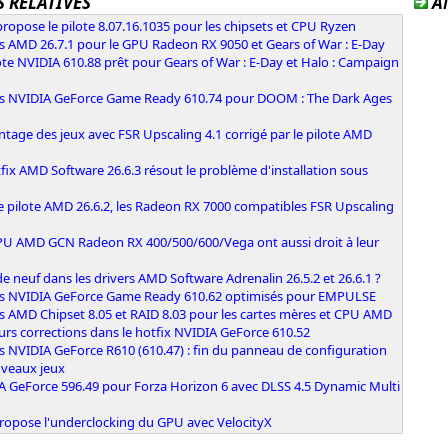
 RELATIVES
A
opose le pilote 8.07.16.1035 pour les chipsets et CPU Ryzen
s AMD 26.7.1 pour le GPU Radeon RX 9050 et Gears of War : E-Day
ote NVIDIA 610.88 prêt pour Gears of War : E-Day et Halo : Campaign
rs NVIDIA GeForce Game Ready 610.74 pour DOOM : The Dark Ages
ntage des jeux avec FSR Upscaling 4.1 corrigé par le pilote AMD
fix AMD Software 26.6.3 résout le problème d'installation sous
e pilote AMD 26.6.2, les Radeon RX 7000 compatibles FSR Upscaling
PU AMD GCN Radeon RX 400/500/600/Vega ont aussi droit à leur
e neuf dans les drivers AMD Software Adrenalin 26.5.2 et 26.6.1 ?
rs NVIDIA GeForce Game Ready 610.62 optimisés pour EMPULSE
s AMD Chipset 8.05 et RAID 8.03 pour les cartes mères et CPU AMD
urs corrections dans le hotfix NVIDIA GeForce 610.52
s NVIDIA GeForce R610 (610.47) : fin du panneau de configuration
uveaux jeux
A GeForce 596.49 pour Forza Horizon 6 avec DLSS 4.5 Dynamic Multi
n
ropose l'underclocking du GPU avec VelocityX