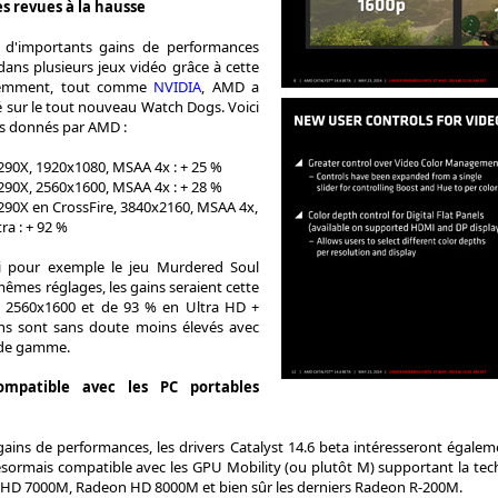
s revues à la hausse
d'importants gains de performances
dans plusieurs jeux vidéo grâce à cette
idemment, tout comme
NVIDIA
, AMD a
é sur le tout nouveau Watch Dogs. Voici
s donnés par AMD :
90X, 1920x1080, MSAA 4x : + 25 %
90X, 2560x1600, MSAA 4x : + 28 %
90X en CrossFire, 3840x2160, MSAA 4x,
ra : + 92 %
 pour exemple le jeu Murdered Soul
mêmes réglages, les gains seraient cette
en 2560x1600 et de 93 % en Ultra HD +
ins sont sans doute moins élevés avec
 de gamme.
ompatible avec les PC portables
gains de performances, les drivers Catalyst 14.6 beta intéresseront égal
désormais compatible avec les GPU Mobility (ou plutôt M) supportant la te
 HD 7000M, Radeon HD 8000M et bien sûr les derniers Radeon R-200M.