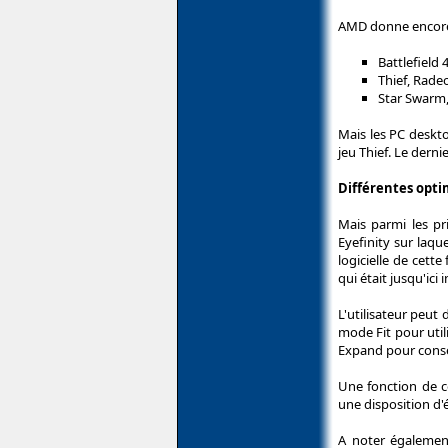
AMD donne encore 
Battlefield
Thief, Rade
Star Swarm
Mais les PC deskto
jeu Thief. Le derni
Différentes opti
Mais parmi les pri
Eyefinity sur laq
logicielle de cett
qui était jusqu'ic
L'utilisateur peut
mode Fit pour uti
Expand pour conser
Une fonction de co
une disposition d'é
A noter également