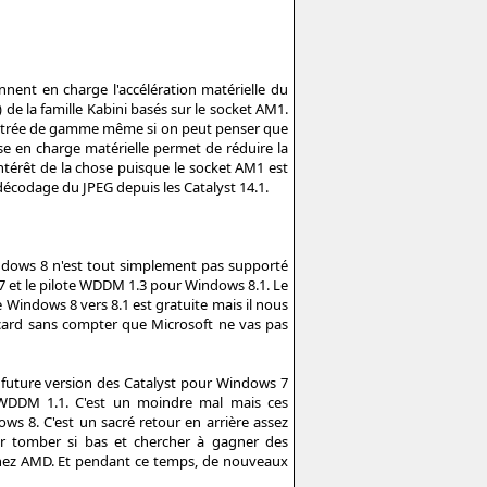
nnent en charge l'accélération matérielle du
e la famille Kabini basés sur le socket AM1.
d'entrée de gamme même si on peut penser que
ise en charge matérielle permet de réduire la
térêt de la chose puisque le socket AM1 est
écodage du JPEG depuis les Catalyst 14.1.
indows 8 n'est tout simplement pas supporté
 7 et le pilote WDDM 1.3 pour Windows 8.1. Le
e Windows 8 vers 8.1 est gratuite mais il nous
card sans compter que Microsoft ne vas pas
 future version des Catalyst pour Windows 7
WDDM 1.1. C'est un moindre mal mais ces
ws 8. C'est un sacré retour en arrière assez
our tomber si bas et chercher à gagner des
 chez AMD. Et pendant ce temps, de nouveaux