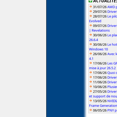
ACTUALITÉS
31/07/26
AMD pr
29/07/26
Driver
28/07/26
Le pil
Evolved
09/07/26
Drive
| Revelations
30/06/26
Le pla
26.6.4
30/06/26
Le hot
Windows 10
26/06/26
Avec l
4.1
17/06/26
Les G
mise à jour 26.5.2
17/06/26
Quoi d
17/06/26
Drive
11/06/26
Driver
10/06/26
Plusie
27/05/26
Driver
et support de no
13/05/26
NVIDI
Frame Generatio
06/05/26
PNY p