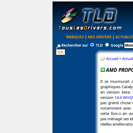
MARQUES
|
MES DRIVERS
|
ACTUALIT
Rechercher sur
TLD
Google
Accueil
>
Actual
AMD PROPOS
Il se murmurait 
graphiques Catalys
en version beta.
version
14.4 WHQ
pas grand chose d
notamment avec le
cette fois-ci en 
pas ménagé ses ef
réelles amélioratio