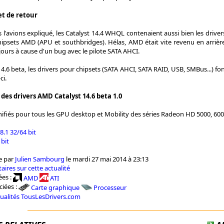
et de retour
'avions expliqué, les Catalyst 14.4 WHQL contenaient aussi bien les dri
hipsets AMD (APU et southbridges). Hélas, AMD était vite revenu en arrière
ours à cause d'un bug avec le pilote SATA AHCI.
14.6 beta, les drivers pour chipsets (SATA AHCI, SATA RAID, USB, SMBus...) fo
ci.
es drivers AMD Catalyst 14.6 beta 1.0
nifiés pour tous les GPU desktop et Mobility des séries Radeon HD 5000, 6000
.1 32/64 bit
 bit
e par
Julien Sambourg
le mardi 27 mai 2014 à 23:13
aires sur cette actualité
es :
AMD
ATI
ciées :
Carte graphique
Processeur
tualités TousLesDrivers.com