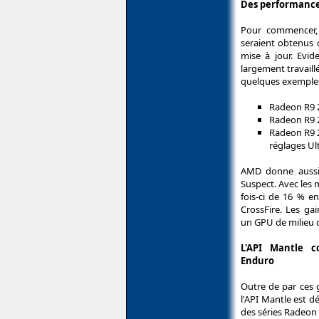
Des performance
Pour commencer, 
seraient obtenus 
mise à jour. Ev
largement travaill
quelques exemple
Radeon R9 2
Radeon R9 2
Radeon R9 2
réglages Ult
AMD donne aussi
Suspect. Avec les 
fois-ci de 16 % 
CrossFire. Les ga
un GPU de milieu
L'API Mantle c
Enduro
Outre de par ces 
l'API Mantle est 
des séries Radeon