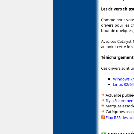
Les drivers chips
Comme nous vous l
drivers pour les c
bout de quelques j
Avec ces Catalyst 
au point cette fois-
Téléchargement d
Ces drivers sont u
Windows 7/8
Linux 32/64
Actualité publié
Il y a 5 comment
Marques associé
Catégories asso
Flux RSS des ac