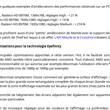
quelques exemples d'améliorations des performances obtenues sur un PC 
 4, Radeon HD 8970M, 1366x768, réglages High : + 21 %
on HD 8970M, 1920x1080, réglages High : + 14 %
, Radeon HD 8970M, 1920x1080, réglages Medium : + 274 %
p profitent aussi d'une "petite" amélioration de Mantle avec le support de
er patch de Thief est requis à cet effet.
L'API Mantle et le CrossFire
n'étaient d
misations pour la technologie Eyefinity
ncipales optimisations apportées à cette version 14.6, il ne faudrait sur
uelle AMD semble s'être particulièrement concentré. Tout d'abord, AMD ann
e fonctionnalité ce qui autorise par exemple désormais l'utilisation d'écrans
i impossible (mix de 1080p et 1600p par exemple).
 désormais simplement choisir comment est générée la surface d'affichage : 
liser la plus grande zone rectangulaire complète de chaque écran (bande n
ver la zone d'affichage maximale sur les plus grands écrans (mais perte d'aff
ntrôle de l'alignement des écrans adjacents fait également son apparition. 
cran particulière.
 de nouveaux réglages pour les couleurs et l'affichage. La profondeur