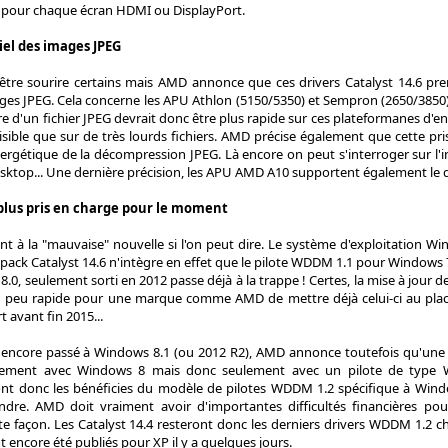
our chaque écran HDMI ou DisplayPort.
el des images JPEG
-être sourire certains mais AMD annonce que ces drivers Catalyst 14.6 pre
s JPEG. Cela concerne les APU Athlon (5150/5350) et Sempron (2650/3850) d
re d'un fichier JPEG devrait donc être plus rapide sur ces plateformanes 
visible que sur de très lourds fichiers. AMD précise également que cette pr
gétique de la décompression JPEG. Là encore on peut s'interroger sur l'in
ktop... Une dernière précision, les APU AMD A10 supportent également le d
plus pris en charge pour le moment
t à la "mauvaise" nouvelle si l'on peut dire. Le système d'exploitation W
e pack Catalyst 14.6 n'intègre en effet que le pilote WDDM 1.1 pour Windows
0, seulement sorti en 2012 passe déjà à la trappe ! Certes, la mise à jour d
n peu rapide pour une marque comme AMD de mettre déjà celui-ci au pla
 avant fin 2015...
s encore passé à Windows 8.1 (ou 2012 R2), AMD annonce toutefois qu'une
lement avec Windows 8 mais donc seulement avec un pilote de type 
ront donc les bénéficies du modèle de pilotes WDDM 1.2 spécifique à Windo
endre. AMD doit vraiment avoir d'importantes difficultés financières p
te façon. Les Catalyst 14.4 resteront donc les derniers drivers WDDM 1.2
t encore été publiés pour XP il y a quelques jours.