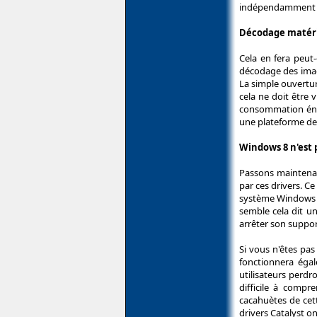
indépendamment p
Décodage matéri
Cela en fera peut
décodage des image
La simple ouvertu
cela ne doit être 
consommation éner
une plateforme des
Windows 8 n'est 
Passons maintenan
par ces drivers. C
système Windows 8.
semble cela dit u
arrêter son support
Si vous n'êtes pa
fonctionnera éga
utilisateurs perd
difficile à compr
cacahuètes de cet
drivers Catalyst on