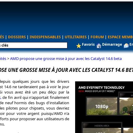
ÉS
|
DOSSIERS
|
INDISPENSABLES
|
UTILITAIRES
|
FORUM
|
ESPACE MEMB
Favoris
Démarrage
E
ités
>
AMD propose une grosse mise à jour avec les Catalyst 14.6 beta
E UNE GROSSE MISE À JOUR AVEC LES CATALYST 14.6 BE
depuis quelques jours que les drivers
t 14.6 ne tarderaient pas à voir le jour
 Si vous avez été un peu déçu par la
L
de fin avril qui n'apportait finalement
e neuf hormis des bugs d'installation
s pilotes pour chipsets, vous devriez
avoir pour votre argent puisqu'AMD n'a
forts pour proposer aux utilisateurs de
ns.