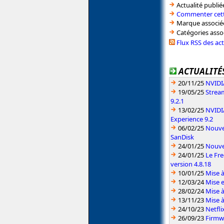
Actualité publié
Commenter cett
Marque associé
Catégories asso
Flux RSS des ac
ACTUALITÉS
20/11/25
NVIDI
19/05/25
Strea
9.2.1
13/02/25
NVIDI
Experience 9.2
06/02/25
Nouvel
SanDisk
24/01/25
Nouvel
24/01/25
Le Fr
version 4.8.18
10/01/25
Mise à
12/03/24
Mise e
28/02/24
Mise à
13/11/23
Mise à
24/10/23
Netfli
26/09/23
Firmwa