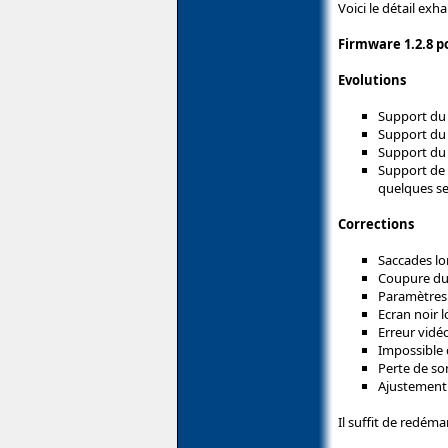
Voici le détail exh
Firmware 1.2.8 p
Evolutions
Support du
Support du
Support du 
Support de 
quelques se
Corrections
Saccades lo
Coupure du
Paramètres
Ecran noir l
Erreur vidé
Impossible
Perte de son
Ajustement d
Il suffit de redéma