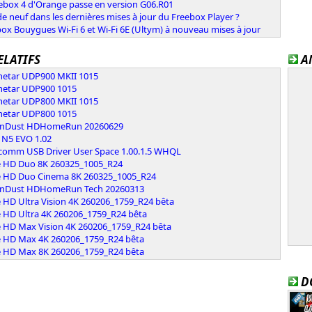
vebox 4 d'Orange passe en version G06.R01
e neuf dans les dernières mises à jour du Freebox Player ?
ox Bouygues Wi-Fi 6 et Wi-Fi 6E (Ultym) à nouveau mises à jour
ELATIFS
A
etar UDP900 MKII 1015
etar UDP900 1015
etar UDP800 MKII 1015
etar UDP800 1015
conDust HDHomeRun 20260629
 N5 EVO 1.02
comm USB Driver User Space 1.00.1.5 WHQL
 HD Duo 8K 260325_1005_R24
 HD Duo Cinema 8K 260325_1005_R24
conDust HDHomeRun Tech 20260313
 HD Ultra Vision 4K 260206_1759_R24 bêta
 HD Ultra 4K 260206_1759_R24 bêta
 HD Max Vision 4K 260206_1759_R24 bêta
 HD Max 4K 260206_1759_R24 bêta
 HD Max 8K 260206_1759_R24 bêta
D