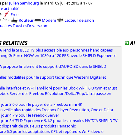
e par
Julien Sambourg
le mardi 09 juillet 2013 à 17:07
e actualité
e :
Free
ciées :
Routeur
Modem
Lecteur de salon
tualités TousLesDrivers.com
 RELATIVES
A
A rend la SHIELD TV plus accessible aux personnes handicapées
ming GeForce NOW en 1080p à 120 FPS avec le SHIELD Experience
A propose finalement le support d'AURO-3D dans le SHIELD
les modalités pour le support technique Western Digital et
le interface et Wi-Fi amélioré pour les Bbox Wi-Fi 6 Ultym et Must
eebox Server des Freebox Révolution/Delta/Pop/Ultra passe en
 jour 3.6.0 pour le player de la Freebox mini 4K
n veille plus rapide des Freebox Player Révolution, One et Delta
 jour 4.7.9 pour le Freebox Server
 jour SHIELD Experience 9.1.2 pour les consoles NVIDIA SHIELD TV
x disparaît de plusieurs produits Panasonic
re 6.0 pour les adaptateurs CPL et répéteurs Wi-Fi devolo