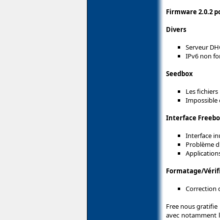
Firmware 2.0.2 p
Divers
Serveur DHC
IPv6 non f
Seedbox
Les fichier
Impossible 
Interface Freeb
Interface in
Problème d'
Application
Formatage/Vérifi
Correction 
Free nous gratifie
avec notamment la