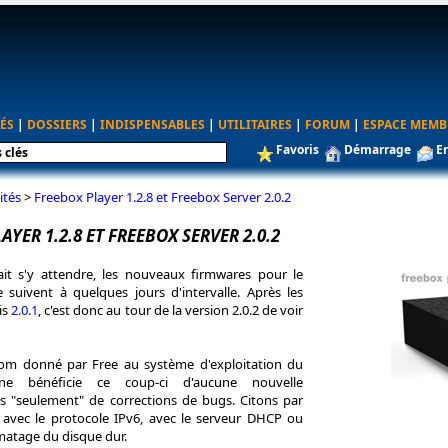
ÉS
|
DOSSIERS
|
INDISPENSABLES
|
UTILITAIRES
|
FORUM
|
ESPACE MEMB
Favoris
Démarrage
E
ités
>
Freebox Player 1.2.8 et Freebox Server 2.0.2
AYER 1.2.8 ET FREEBOX SERVER 2.0.2
 s'y attendre, les nouveaux firmwares pour le
 suivent à quelques jours d'intervalle. Après les
is
2.0.1
, c'est donc au tour de la version 2.0.2 de voir
om donné par Free au système d'exploitation du
 ne bénéficie ce coup-ci d'aucune nouvelle
is "seulement" de corrections de bugs. Citons par
avec le protocole IPv6, avec le serveur DHCP ou
matage du disque dur.