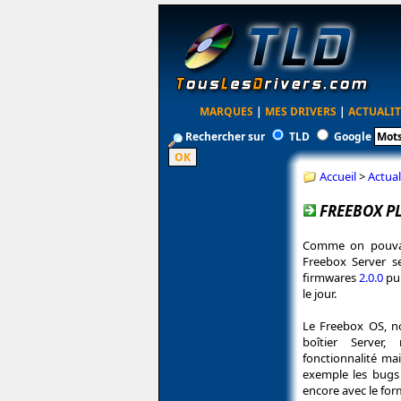
MARQUES
|
MES DRIVERS
|
ACTUALIT
Rechercher sur
TLD
Google
Accueil
>
Actual
FREEBOX PL
Comme on pouvait
Freebox Server se
firmwares
2.0.0
pu
le jour.
Le Freebox OS, n
boîtier Server,
fonctionnalité ma
exemple les bugs 
encore avec le for