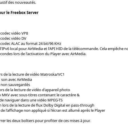
austif des nouveautés.
our le Freebox Server
 codec vidéo VP8
 codec vidéo DV
codec ALAC au format 24 bit/96 KHz
l'IPv6 local pour AirMedia et l'API HID de la télécommande. Cela empêche
condes lors de l'activation du Player avec AirMedia.
rs de la lecture de vidéo Matroska/VC1
 son avec AirMedia
 non sauvegardés
ors de la lecture de vidéo d'appareil photo
o MKV avec sous-titres contenant le caractère &
 de naviguer dans une vidéo MPEG-TS
 lors de la lecture de flux Dolby Digital en pass-through
e l'affichage non appliqué si l'écran est allumé après le Player
rrer les deux boîtiers pour profiter de ces mises à jour.