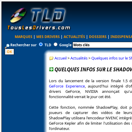
MARQUES
|
MES DRIVERS
|
ACTUALITÉS
|
DOSSIERS
|
INDISPENS
Rechercher sur
TLD
Google
Accueil
>
Actualités
>
Quelques infos sur le
QUELQUES INFOS SUR LE SHADO
Lors du lancement de la version finale 1.5 de
GeForce Experience
, aujourd'hui intégré d'o
drivers GeForce, NVIDIA annonçait qu'u
fonctionnalité verrait le jour cet été.
Cette fonction, nommée ShadowPlay, doit p
joueurs de capturer des vidéos de leurs
ShadowPlay utilisera l'encodeur NVENC intégré
GeForce Kepler afin de limiter l'utilisation des
l'ordinateur.