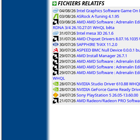
FICHIERS RELATIFS
04/08/26
Intel Graphics Software Game On
03/08/26
ASRock A-Tuning 4.1.95
03/08/26
AMD AMD Software : Adrenalin Edi
RDNA 3/4 26.10.27.01 WHQL bêta
31/07/26
Intel mesa 3D 26.1.6
31/07/26
AMD Chipset Drivers 8.07.16.103
30/07/26
SAPPHIRE TriXX 11.2.0
30/07/26
ASPEED BMC Null Device 0.0.0.1 b
29/07/26
AMD Install Manager 26.7.1
29/07/26
AMD AMD Software : Adrenalin Ed
29/07/26
AMD AMD Software : Adrenalin Ed
29/07/26
AMD AMD Software : Adrenalin Ed
WHQL
28/07/26
NVIDIA Studio Driver 610.88 WHQ
28/07/26
NVIDIA GeForce Game Ready Driv
24/07/26
Sony PlayStation 5 26.05-13.60.00
21/07/26
AMD Radeon/Radeon PRO Software