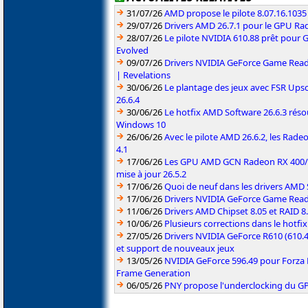
31/07/26
AMD propose le pilote 8.07.16.1035
29/07/26
Drivers AMD 26.7.1 pour le GPU Rad
28/07/26
Le pilote NVIDIA 610.88 prêt pour 
Evolved
09/07/26
Drivers NVIDIA GeForce Game Read
| Revelations
30/06/26
Le plantage des jeux avec FSR Upsca
26.6.4
30/06/26
Le hotfix AMD Software 26.6.3 résou
Windows 10
26/06/26
Avec le pilote AMD 26.6.2, les Rad
4.1
17/06/26
Les GPU AMD GCN Radeon RX 400/50
mise à jour 26.5.2
17/06/26
Quoi de neuf dans les drivers AMD S
17/06/26
Drivers NVIDIA GeForce Game Rea
11/06/26
Drivers AMD Chipset 8.05 et RAID 8
10/06/26
Plusieurs corrections dans le hotf
27/05/26
Drivers NVIDIA GeForce R610 (610.4
et support de nouveaux jeux
13/05/26
NVIDIA GeForce 596.49 pour Forza 
Frame Generation
06/05/26
PNY propose l'underclocking du GP