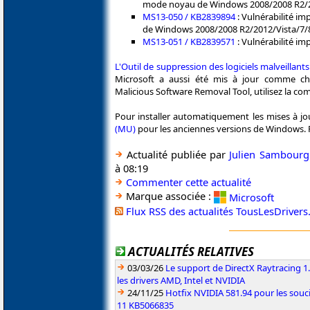
mode noyau de Windows 2008/2008 R2/2
MS13-050 / KB2839894
: Vulnérabilité im
de Windows 2008/2008 R2/2012/Vista/7/
MS13-051 / KB2839571
: Vulnérabilité imp
L'Outil de suppression des logiciels malveillants
Microsoft a aussi été mis à jour comme c
Malicious Software Removal Tool, utilisez la 
Pour installer automatiquement les mises à jou
(MU)
pour les anciennes versions de Windows. Pou
Actualité publiée par
Julien Sambourg
à 08:19
Commenter cette actualité
Marque associée :
Microsoft
Flux RSS des actualités TousLesDriver
ACTUALITÉS RELATIVES
03/03/26
Le support de DirectX Raytracing 1.
les drivers AMD, Intel et NVIDIA
24/11/25
Hotfix NVIDIA 581.94 pour les sou
11 KB5066835