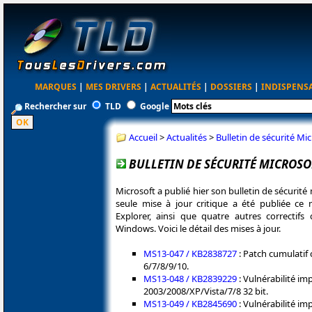
MARQUES
|
MES DRIVERS
|
ACTUALITÉS
|
DOSSIERS
|
INDISPENS
Rechercher sur
TLD
Google
Accueil
>
Actualités
>
Bulletin de sécurité Mic
BULLETIN DE SÉCURITÉ MICROSOF
Microsoft a publié hier son bulletin de sécurit
seule mise à jour critique a été publiée ce m
Explorer, ainsi que quatre autres correctifs 
Windows. Voici le détail des mises à jour.
MS13-047 / KB2838727
: Patch cumulatif 
6/7/8/9/10.
MS13-048 / KB2839229
: Vulnérabilité i
2003/2008/XP/Vista/7/8 32 bit.
MS13-049 / KB2845690
: Vulnérabilité im