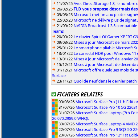
11/07/25
Avec DirectStorage 1.3, le nombre 
26/02/25
TLD vous propose désormais des
09/03/23
Microsoft met fin aux pilotes sign
22/02/23
Microsoft ne délivre plus de signa
21/09/22
NVIDIA Broadcast 1.3.5 compatible 
Teams
20/09/22
Le clavier Spirit Of Gamer XPERT-G
09/03/22
Mises à jour Microsoft de mars 202
25/01/22
Le smartphone pliable Microsoft S
13/01/22
Le correctif HDR pour Windows 11 d
13/01/22
Mises à jour Microsoft de janvier 2
15/12/21
Mises à jour Microsoft de décembr
01/12/21
Microsoft offre quelques mois de s
Surface
23/11/21
Quoi de neuf dans le dernier patch
FICHIERS RELATIFS
03/08/26
Microsoft Surface Pro (11th Editi
31/07/26
Microsoft Surface Pro 10 5G 2263
31/07/26
Microsoft Surface Laptop (7th Edit
26.070.2989.0 WHQL
30/07/26
Microsoft Surface Laptop 4 AMD 
22/07/26
Microsoft Surface Pro 9 SQ3 5G 2
20/07/26
Microsoft Surface Pro 12" 1st Edi