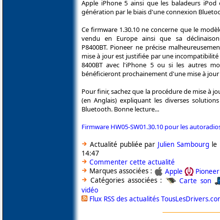
Apple iPhone 5 ainsi que les baladeurs iPod
génération par le biais d'une connexion Blueto
Ce firmware 1.30.10 ne concerne que le modè
vendu en Europe ainsi que sa déclinaiso
P8400BT. Pioneer ne précise malheureusement
mise à jour est justifiée par une incompatibilit
8400BT avec l'iPhone 5 ou si les autres m
bénéficieront prochainement d'une mise à jour
Pour finir, sachez que la procédure de mise à 
(en Anglais) expliquant les diverses solution
Bluetooth. Bonne lecture...
Firmware HW05-SW01.30.10 pour les autoradio
Actualité publiée par
Julien Sambourg
le 
14:47
Commenter cette actualité
Marques associées :
Apple
Pioneer
Catégories associées :
Carte son
vidéo
Flux RSS des actualités TousLesDrivers.c