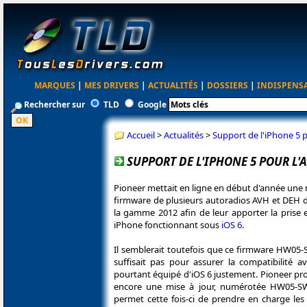
MARQUES
|
MES DRIVERS
|
ACTUALITÉS
|
DOSSIERS
|
INDISPENS
Rechercher sur
TLD
Google
Accueil
>
Actualités
>
Support de l'iPhone 5 
SUPPORT DE L'IPHONE 5 POUR L
Pioneer mettait en ligne en début d'année une 
firmware de plusieurs autoradios AVH et DEH 
la gamme 2012 afin de leur apporter la prise 
iPhone fonctionnant sous
iOS 6
.
Il semblerait toutefois que ce firmware HW05-
suffisait pas pour assurer la compatibilité a
pourtant équipé d'iOS 6 justement. Pioneer pr
encore une mise à jour, numérotée HW05-SW
permet cette fois-ci de prendre en charge le