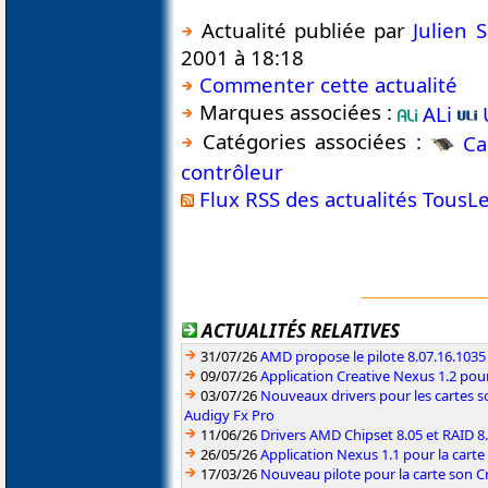
Actualité publiée par
Julien
2001 à 18:18
Commenter cette actualité
Marques associées :
ALi
Catégories associées :
Ca
contrôleur
Flux RSS des actualités TousL
ACTUALITÉS RELATIVES
31/07/26
AMD propose le pilote 8.07.16.1035
09/07/26
Application Creative Nexus 1.2 pour
03/07/26
Nouveaux drivers pour les cartes s
Audigy Fx Pro
11/06/26
Drivers AMD Chipset 8.05 et RAID 8
26/05/26
Application Nexus 1.1 pour la carte
17/03/26
Nouveau pilote pour la carte son C