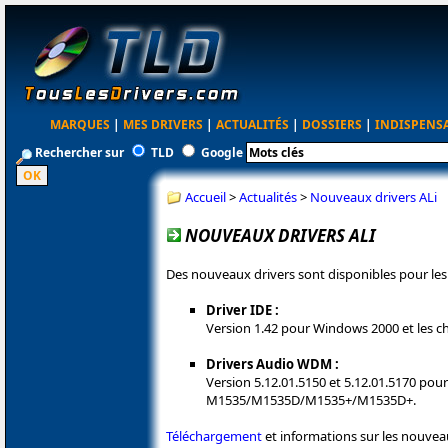
MARQUES
|
MES DRIVERS
|
ACTUALITÉS
|
DOSSIERS
|
INDISPENS
Rechercher sur
TLD
Google
Accueil
>
Actualités
>
Nouveaux drivers ALi
NOUVEAUX DRIVERS ALI
Des nouveaux drivers sont disponibles pour les 
Driver IDE :
Version 1.42 pour Windows 2000 et les
Drivers Audio WDM :
Version 5.12.01.5150 et 5.12.01.5170 po
M1535/M1535D/M1535+/M1535D+.
Téléchargement
et informations sur les nouveau