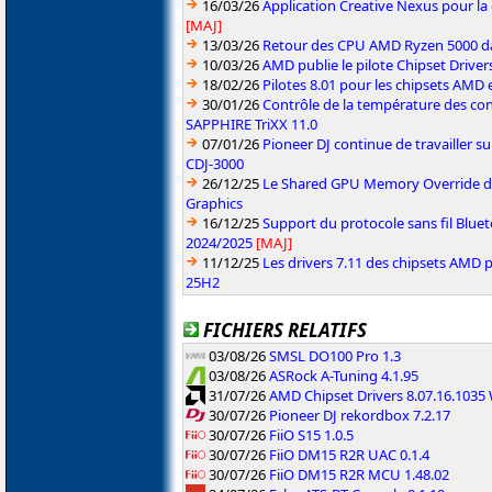
16/03/26
Application Creative Nexus pour la
[MAJ]
13/03/26
Retour des CPU AMD Ryzen 5000 da
10/03/26
AMD publie le pilote Chipset Driver
18/02/26
Pilotes 8.01 pour les chipsets AMD
30/01/26
Contrôle de la température des co
SAPPHIRE TriXX 11.0
07/01/26
Pioneer DJ continue de travailler su
CDJ-3000
26/12/25
Le Shared GPU Memory Override déb
Graphics
16/12/25
Support du protocole sans fil Blue
2024/2025
[MAJ]
11/12/25
Les drivers 7.11 des chipsets AMD
25H2
FICHIERS RELATIFS
03/08/26
SMSL DO100 Pro 1.3
03/08/26
ASRock A-Tuning 4.1.95
31/07/26
AMD Chipset Drivers 8.07.16.103
30/07/26
Pioneer DJ rekordbox 7.2.17
30/07/26
FiiO S15 1.0.5
30/07/26
FiiO DM15 R2R UAC 0.1.4
30/07/26
FiiO DM15 R2R MCU 1.48.02