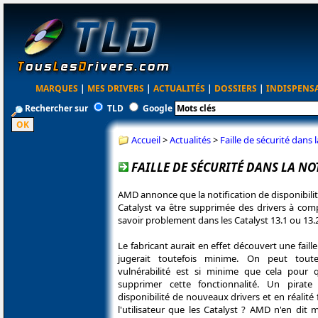
MARQUES
|
MES DRIVERS
|
ACTUALITÉS
|
DOSSIERS
|
INDISPENS
Rechercher sur
TLD
Google
Accueil
>
Actualités
>
Faille de sécurité dans 
FAILLE DE SÉCURITÉ DANS LA NO
AMD annonce que la notification de disponibilit
Catalyst va être supprimée des drivers à co
savoir problement dans les Catalyst 13.1 ou 13.
Le fabricant aurait en effet découvert une faille
jugerait toutefois minime. On peut tout
vulnérabilité est si minime que cela pour
supprimer cette fonctionnalité. Un pirate p
disponibilité de nouveaux drivers et en réalité 
l'utilisateur que les Catalyst ? AMD n'en dit