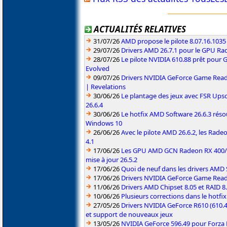
ACTUALITÉS RELATIVES
31/07/26
AMD propose le pilote 8.07.16.1035
29/07/26
Drivers AMD 26.7.1 pour le GPU Rad
28/07/26
Le pilote NVIDIA 610.88 prêt pour 
Evolved
09/07/26
Drivers NVIDIA GeForce Game Read
| Revelations
30/06/26
Le plantage des jeux avec FSR Upsca
26.6.4
30/06/26
Le hotfix AMD Software 26.6.3 résou
Windows 10
26/06/26
Avec le pilote AMD 26.6.2, les Rad
4.1
17/06/26
Les GPU AMD GCN Radeon RX 400/50
mise à jour 26.5.2
17/06/26
Quoi de neuf dans les drivers AMD S
17/06/26
Drivers NVIDIA GeForce Game Rea
11/06/26
Drivers AMD Chipset 8.05 et RAID 8
10/06/26
Plusieurs corrections dans le hotf
27/05/26
Drivers NVIDIA GeForce R610 (610.4
et support de nouveaux jeux
13/05/26
NVIDIA GeForce 596.49 pour Forza 