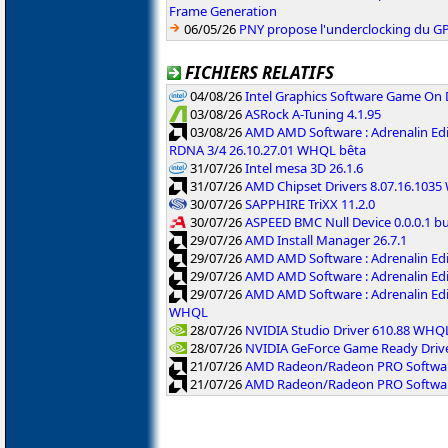
Frame Generation
06/05/26
PNY propose l'underclocking du GP
FICHIERS RELATIFS
04/08/26
Intel Graphics Software Game On
03/08/26
ASRock A-Tuning 4.1.95
03/08/26
AMD AMD Software : Adrenalin Edi
RDNA 3/4 26.10.27.01 WHQL bêta
31/07/26
Intel mesa 3D 26.1.6
31/07/26
AMD Chipset Drivers 8.07.16.103
30/07/26
SAPPHIRE TriXX 11.2.0
30/07/26
ASPEED BMC Null Device 0.0.0.1 b
29/07/26
AMD Install Manager 26.7.1
29/07/26
AMD AMD Software : Adrenalin Ed
29/07/26
AMD AMD Software : Adrenalin Ed
29/07/26
AMD AMD Software : Adrenalin Ed
WHQL
28/07/26
NVIDIA Studio Driver 610.88 WHQ
28/07/26
NVIDIA GeForce Game Ready Driv
21/07/26
AMD Radeon/Radeon PRO Software
21/07/26
AMD Radeon/Radeon PRO Software