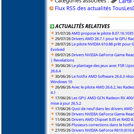
Catégories associées :
Carte
Flux RSS des actualités TousLes
ACTUALITÉS RELATIVES
31/07/26
AMD propose le pilote 8.07.16.1035
29/07/26
Drivers AMD 26.7.1 pour le GPU Rad
28/07/26
Le pilote NVIDIA 610.88 prêt pour 
Evolved
09/07/26
Drivers NVIDIA GeForce Game Read
| Revelations
30/06/26
Le plantage des jeux avec FSR Upsca
26.6.4
30/06/26
Le hotfix AMD Software 26.6.3 résou
Windows 10
26/06/26
Avec le pilote AMD 26.6.2, les Rad
4.1
17/06/26
Les GPU AMD GCN Radeon RX 400/50
mise à jour 26.5.2
17/06/26
Quoi de neuf dans les drivers AMD S
17/06/26
Drivers NVIDIA GeForce Game Rea
11/06/26
Drivers AMD Chipset 8.05 et RAID 8
10/06/26
Plusieurs corrections dans le hotf
27/05/26
Drivers NVIDIA GeForce R610 (610.4