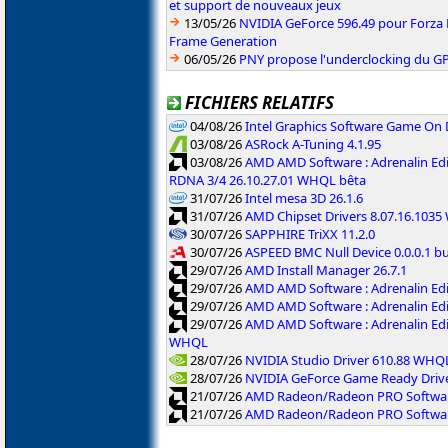
et support de nouveaux jeux
13/05/26
NVIDIA GeForce 596.49 pour Forza 
Frame Generation
06/05/26
PNY propose l'underclocking du GP
FICHIERS RELATIFS
04/08/26
Intel Graphics Software Game On
03/08/26
ASRock A-Tuning 4.1.95
03/08/26
AMD AMD Software : Adrenalin Edi
RDNA 3/4 26.10.27.01 WHQL bêta
31/07/26
Intel mesa 3D 26.1.6
31/07/26
AMD Chipset Drivers 8.07.16.103
30/07/26
SAPPHIRE TriXX 11.2.0
30/07/26
ASPEED BMC Null Device 0.0.0.1 b
29/07/26
AMD Install Manager 26.7.1
29/07/26
AMD AMD Software : Adrenalin Ed
29/07/26
AMD AMD Software : Adrenalin Ed
29/07/26
AMD AMD Software : Adrenalin Ed
WHQL
28/07/26
NVIDIA Studio Driver 610.88 WHQ
28/07/26
NVIDIA GeForce Game Ready Driv
21/07/26
AMD Radeon/Radeon PRO Software
21/07/26
AMD Radeon/Radeon PRO Software