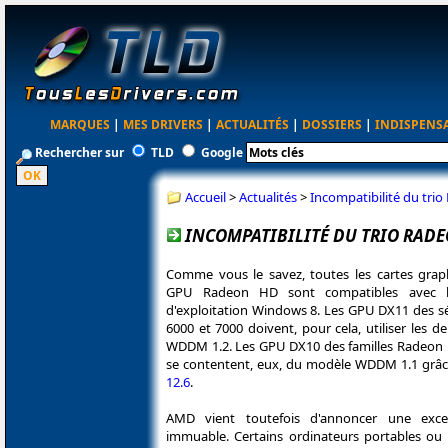
MARQUES
|
MES DRIVERS
|
ACTUALITÉS
|
DOSSIERS
|
INDISPENS
Rechercher sur
TLD
Google
Accueil
>
Actualités
>
Incompatibilité du tri
INCOMPATIBILITÉ DU TRIO RADE
Comme vous le savez, toutes les cartes grap
GPU Radeon HD sont compatibles avec 
d'exploitation Windows 8. Les GPU DX11 des s
6000 et 7000 doivent, pour cela, utiliser les de
WDDM 1.2. Les GPU DX10 des familles Radeon 
se contentent, eux, du modèle WDDM 1.1 grâ
12.6
.
AMD vient toutefois d'annoncer une exce
immuable. Certains ordinateurs portables ou P