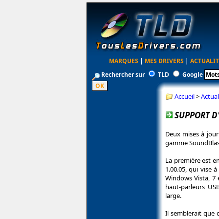
MARQUES
|
MES DRIVERS
|
ACTUALIT
Rechercher sur
TLD
Google
Accueil
>
Actual
SUPPORT D
Deux mises à jour 
gamme SoundBlaste
La première est e
1.00.05, qui vise 
Windows Vista, 7 e
haut-parleurs USB
large.
Il semblerait que 