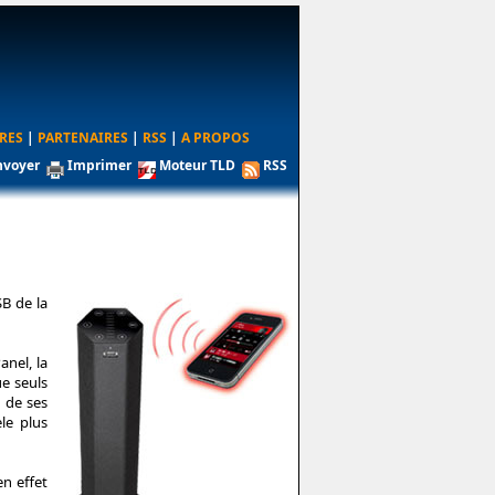
RES
|
PARTENAIRES
|
RSS
|
A PROPOS
nvoyer
Imprimer
Moteur TLD
RSS
SB de la
anel, la
ue seuls
é de ses
le plus
en effet