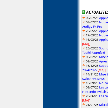
ACTUALITÉS
09/07/26
Applic
03/07/26
Nouvea
Audigy Fx Pro
26/05/26
Applic
17/03/26
Nouvea
16/03/26
Applic
[MAJ]
25/02/26
Sound
Teufel Raumfeld
09/02/26
Mise 
09/02/26
Après 
16/12/25
Suppor
2024/2025
[MAJ]
14/11/25
Mise à
Switch/PS4/PS5
10/09/25
Nouvea
09/07/25
Les ca
Nintendo Switch 
26/06/25
Les ca
[MAJ]
21/01/25
Microl