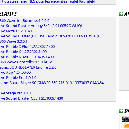
rt du streaming HLS pour les enceintes Teufel Raumfeld
ELATIFS
A
360 Wave for Business 1.2.0.6
tive Sound Blaster Audigy 5/Rx 3.01.0059G WHQL
ive Nexus 1.2.0.371
ive Sound Blaster (CT) USBI Audio Drivers 1.01.09.00 WHQL
360 Wave 3.0.0.1
ive Pebble X Plus 1.27.2302.1400
ive Pebble X 1.27.2302.1400
ive Pebble Nova 1.10.0405.1400
360 Wave Controller 1.1.0 build 3
sonic SOUNDSLAYER Engine 2.2.0
ive App 1.24.00.00
ive Pebble Pro 1.0.1.0
sonic SoundSlayer SC-GNW30 560-216-010-10379037-014/464-
ive Stage Pro 1.13
ive Sound Blaster GS5 1.25.1009.1430
D