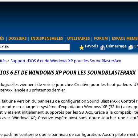
ÉS
|
DOSSIERS
|
INDISPENSABLES
|
UTILITAIRES
|
FORUM
|
ESPACE MEMB
Favoris
Démarrage
E
ités
>
Support d'iOS 6 et de Windows XP pour les SoundBlasterAxx
'IOS 6 ET DE WINDOWS XP POUR LES SOUNDBLASTERAXX
logicielles viennent de voir le jour chez Creative pour les haut-parleurs U
rAxx lancée au printemps dernier.
n fait une version du panneau de configuration Sound BlasterAxx Control P
à prendre en charge le système d'exploitation Windows XP (32 bit) alors q
t 8 étaient initialement supportés par les SB Axx. Grâce à la compatibilit
 avec Windows XP, Creative espère ainsi sans doute toucher une clientè
ce pack ne contienne que le panneau de configuration. Aucun pilote n'est 