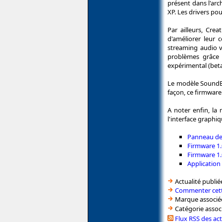
présent dans l'ar
XP. Les drivers po
Par ailleurs, Cr
d'améliorer leur 
streaming audio v
problèmes grâce 
expérimental (beta)
Le modèle SoundBl
façon, ce firmware 
A noter enfin, la 
l'interface graphi
Panneau de 
Firmware 1.
Firmware 1.
Application
Actualité publié
Commenter cett
Marque associé
Catégorie assoc
Flux RSS des ac