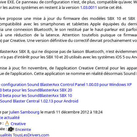
chive EXE. Ce panneau de configuration n'est, de plus, compatible qu'avec
ur les autres systèmes en restent à la version
1.03.0011
sortie cet été.
eative propose une mise à jour du firmware des modèles SBX 10 et SBX 
compatibilité avec les smartphones et tablettes Apple équipées du derni
ia une connexion Bluetooth, le son restitué par le haut-parleur est parfo
à une réduction de la latence. Attention toutefois puisque ce firm
 par Creative. Une version définitive du correctif devrait prochainement voir
asterAxx SBX 8, qui ne dispose pas de liaison Bluetooth, n'est évidemme
n'a pas d'intérêt pour les SBX 10 et 20 utilisés avec les systèmes iOS 5 ou An
mise à jour, fin novembre, de l'application Creative Central pour les appa
que de l'application. Cette application se nomme en réalité désormais Sound B
configuration Sound BlasterAxx Control Panel 1.00.03 pour Windows XP
0 beta pour les SoundBlasterAxx SBX 20
0 beta pour les SoundBlasterAxx SBX 10
 Sound Blaster Central 1.02.13 pour Android
e par
Julien Sambourg
le mardi 11 décembre 2012 à 18:24
e actualité
e :
Creative
iée :
Enceinte
tualités TousLesDrivers.com