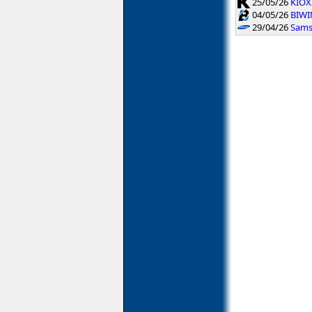
25/05/26
KIOXI
04/05/26
BIWIN
29/04/26
Sams