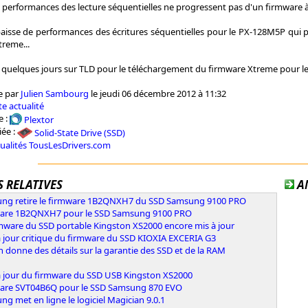
es performances des lecture séquentielles ne progressent pas d'un firmware à
 baisse de performances des écritures séquentielles pour le PX-128M5P qui
treme...
quelques jours sur TLD pour le téléchargement du firmware Xtreme pour le
e par
Julien Sambourg
le jeudi 06 décembre 2012 à 11:32
e actualité
e :
Plextor
iée :
Solid-State Drive (SSD)
tualités TousLesDrivers.com
 RELATIVES
A
ng retire le firmware 1B2QNXH7 du SSD Samsung 9100 PRO
are 1B2QNXH7 pour le SSD Samsung 9100 PRO
rmware du SSD portable Kingston XS2000 encore mis à jour
 jour critique du firmware du SSD KIOXIA EXCERIA G3
 donne des détails sur la garantie des SSD et de la RAM
à jour du firmware du SSD USB Kingston XS2000
are SVT04B6Q pour le SSD Samsung 870 EVO
g met en ligne le logiciel Magician 9.0.1