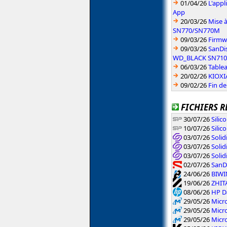
01/04/26
L'app
App
20/03/26
Mise 
SN770/SN770M
09/03/26
Firmw
09/03/26
SanDi
WD_BLACK SN710
06/03/26
Table
20/02/26
KIOXIA
09/02/26
Fin d
FICHIERS R
30/07/26
Silic
10/07/26
Silic
03/07/26
Solid
03/07/26
Solid
03/07/26
Soli
02/07/26
SanDi
24/06/26
BIWIN
19/06/26
ZHIT
08/06/26
HP Da
29/05/26
Micr
29/05/26
Micr
29/05/26
Micr