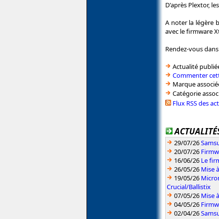
D'après Plextor, l
A noter la légère
avec le firmware X
Rendez-vous dans 
Actualité publié
Commenter cett
Marque associé
Catégorie assoc
Flux RSS des ac
ACTUALITÉS
29/07/26
Samsu
20/07/26
Firmw
16/06/26
Le fi
26/05/26
Mise à
19/05/26
Micron
Crucial/Ballistix
07/05/26
Mise 
04/05/26
Firmw
02/04/26
Samsun