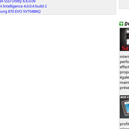
A SSD Utility 6.6.0.09
 Intelligence 4.0.0.4 build 2
ung 870 EVO SVT04B6Q
D
inte
perf
effec
prop
égal
main
prése
profi
néces