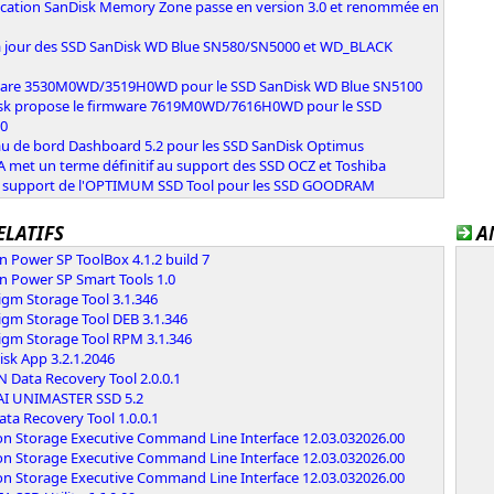
lication SanDisk Memory Zone passe en version 3.0 et renommée en
à jour des SSD SanDisk WD Blue SN580/SN5000 et WD_BLACK
are 3530M0WD/3519H0WD pour le SSD SanDisk WD Blue SN5100
sk propose le firmware 7619M0WD/7616H0WD pour le SSD
0
au de bord Dashboard 5.2 pour les SSD SanDisk Optimus
 met un terme définitif au support des SSD OCZ et Toshiba
e support de l'OPTIMUM SSD Tool pour les SSD GOODRAM
ELATIFS
A
on Power SP ToolBox 4.1.2 build 7
on Power SP Smart Tools 1.0
igm Storage Tool 3.1.346
igm Storage Tool DEB 3.1.346
digm Storage Tool RPM 3.1.346
sk App 3.2.1.2046
 Data Recovery Tool 2.0.0.1
AI UNIMASTER SSD 5.2
ta Recovery Tool 1.0.0.1
on Storage Executive Command Line Interface 12.03.032026.00
on Storage Executive Command Line Interface 12.03.032026.00
on Storage Executive Command Line Interface 12.03.032026.00