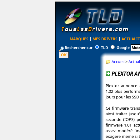
MARQUES
|
MES DRIVERS
|
ACTUALIT
Rechercher sur
TLD
Google
Accueil
>
Actual
PLEXTOR A
Plextor annonce
1.02 plus perform
jours pour les SSD
Ce firmware tran
ainsi traîter jusq
seconde (IOPS) p
firmware 1.01 act
assez modéré fin
exagéré même si b