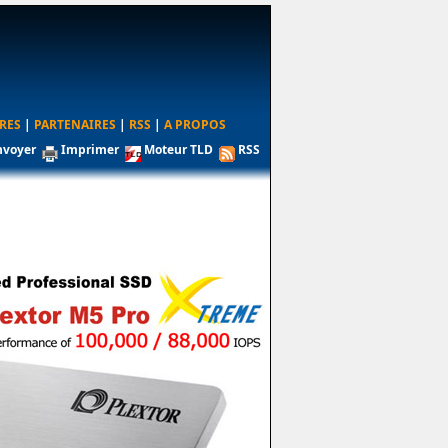
RES
|
PARTENAIRES
|
RSS
|
A PROPOS
nvoyer
Imprimer
Moteur TLD
RSS