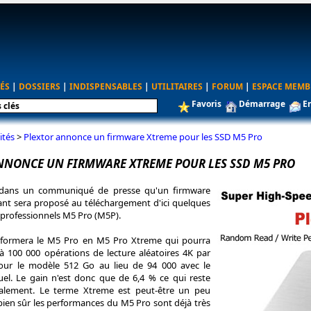
ÉS
|
DOSSIERS
|
INDISPENSABLES
|
UTILITAIRES
|
FORUM
|
ESPACE MEMB
Favoris
Démarrage
E
ités
>
Plextor annonce un firmware Xtreme pour les SSD M5 Pro
NNONCE UN FIRMWARE XTREME POUR LES SSD M5 PRO
 dans un communiqué de presse qu'un firmware
ant sera proposé au téléchargement d'ici quelques
 professionnels M5 Pro (M5P).
sformera le M5 Pro en M5 Pro Xtreme qui pourra
u'à 100 000 opérations de lecture aléatoires 4K par
our le modèle 512 Go au lieu de 94 000 avec le
uel. Le gain n'est donc que de 6,4 % ce qui reste
alement. Le terme Xtreme est peut-être un peu
ien sûr les performances du M5 Pro sont déjà très