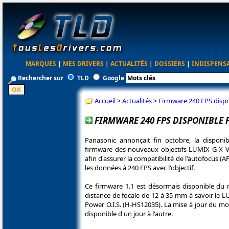
MARQUES
|
MES DRIVERS
|
ACTUALITÉS
|
DOSSIERS
|
INDISPENS
Rechercher sur
TLD
Google
Accueil
>
Actualités
>
Firmware 240 FPS dispo
FIRMWARE 240 FPS DISPONIBLE P
Panasonic annonçait fin octobre, la disponi
firmware des nouveaux objectifs LUMIX G X V
afin d'assurer la compatibilité de l'autofocus
les données à 240 FPS avec l'objectif.
Ce firmware 1.1 est désormais disponible du
distance de focale de 12 à 35 mm à savoir le 
Power O.I.S. (H-HS12035). La mise à jour du mo
disponible d'un jour à l'autre.