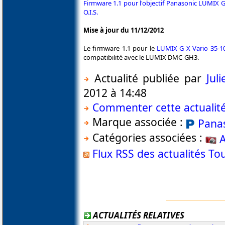
Firmware 1.1 pour l'objectif Panasonic LUMIX 
O.I.S.
Mise à jour du 11/12/2012
Le firmware 1.1 pour le
LUMIX G X Vario 35-10
compatibilité avec le LUMIX DMC-GH3.
Actualité publiée par
Jul
2012 à 14:48
Commenter cette actualit
Marque associée :
Pana
Catégories associées :
A
Flux RSS des actualités T
ACTUALITÉS RELATIVES