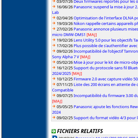
03/07/26
Deux firmwares reportés pour les o
16/06/26
Panasonic suspend la mise à jour 
Lab
02/04/26
Optimisation de l'interface DLNA p
19/03/26
Nikon rappelle certains appareils ph
27/02/26
Panasonic annonce plusieurs mises
micro DMW-DMS1
[MAJ]
19/02/26
Lens Utility 5.0 pour les objectifs
17/02/26
Plus possible de s'authentifier ave
09/02/26
Incompatibilité de l'objectif Tamro
Sony Alpha 7 V
[MAJ]
05/02/26
Mise à jour pour le kit de micro-obje
16/12/25
Support du protocole sans fil Blue
2024/2025
[MAJ]
10/12/25
Firmware 2.0 avec capture vidéo 5
07/11/25
Liste des 200 écrans en attente de 
Compatible
09/07/25
Incompatibilité du firmware 3.00 du
[MAJ]
05/05/25
Panasonic ajoute les fonctions Re
2024
09/02/25
Support du format vidéo 4/3 pour 
FICHIERS RELATIFS