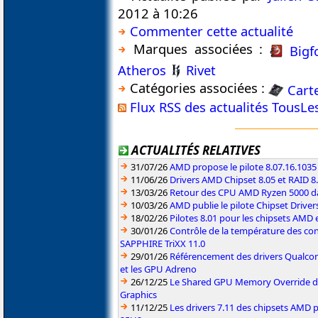
2012 à 10:26
Commenter cette actualité
Marques associées :
Bigf
Atheros
Rivet
Catégories associées :
Cart
Flux RSS des actualités TousL
ACTUALITÉS RELATIVES
31/07/26
AMD propose le pilote 8.07.16.1035
11/06/26
Drivers AMD Chipset 8.05 et RAID 8
13/03/26
Retour des CPU AMD Ryzen 5000 da
10/03/26
AMD publie le pilote Chipset Driver
18/02/26
Pilotes 8.01 pour les chipsets AMD
30/01/26
Contrôle de la température des co
SAPPHIRE TriXX 11.0
29/01/26
Référencement des drivers Qualc
et les GPU Adreno
26/12/25
Le Shared GPU Memory Override déb
Graphics
11/12/25
Les drivers 7.11 des chipsets AMD