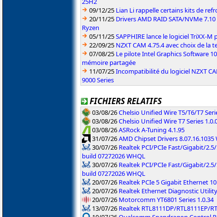
25H2
09/12/25
Lian Li rappelle certains kits de re
20/11/25
Drivers AMD RAID SATA/NVMe 7.10 p
Ryzen
05/11/25
SAPPHIRE lance le logiciel TriXX-M
22/09/25
NZXT CAM 4.75.4 avec choix de la 
07/08/25
Le pilote Intel Graphics Software 101
mémoire partagée
11/07/25
Incompatibilité du logiciel NZXT 
9000 Series
FICHIERS RELATIFS
03/08/26
Chelsio Unified Wire T5/T6/T7 Serie
03/08/26
Chelsio Unified Wire T7 Series 1.0.
03/08/26
ASRock A-Tuning 4.1.95
31/07/26
AMD Chipset Drivers 8.07.16.103
30/07/26
Realtek PCI/PCIe Fast/Gigabit/2.5/
build 07272026 WHQL
30/07/26
Realtek PCI/PCIe Fast/Gigabit/2.5
build 07272026 WHQL
20/07/26
Realtek PCIe 5 Gigabit Ethernet 10
20/07/26
Realtek Ethernet Diagnostic Utility
20/07/26
Motorcomm YT6801 Series 1.0.34
13/07/26
Realtek RTL8111DP/RTL8111EP/R