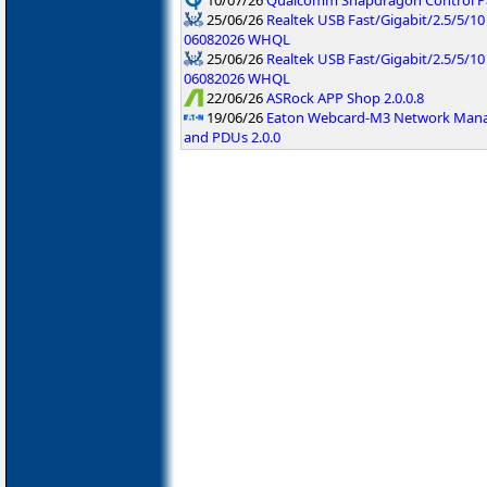
10/07/26
Qualcomm Snapdragon Control Pan
25/06/26
Realtek USB Fast/Gigabit/2.5/5/10
06082026 WHQL
25/06/26
Realtek USB Fast/Gigabit/2.5/5/10 
06082026 WHQL
22/06/26
ASRock APP Shop 2.0.0.8
19/06/26
Eaton Webcard-M3 Network Manag
and PDUs 2.0.0