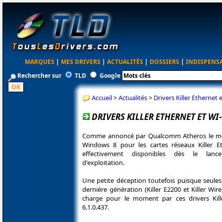
MARQUES
|
MES DRIVERS
|
ACTUALITÉS
|
DOSSIERS
|
INDISPENS
Rechercher sur
TLD
Google
Accueil
>
Actualités
>
Drivers Killer Ethernet
DRIVERS KILLER ETHERNET ET WI
Comme annoncé par Qualcomm Atheros le mois 
Windows 8 pour les cartes réseaux Killer Et
effectivement disponibles dès le lan
d'exploitation.
Une petite déception toutefois puisque seules
dernière génération (Killer E2200 et Killer Wir
charge pour le moment par ces drivers Ki
6.1.0.437.