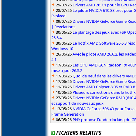
29/07/26
Drivers AMD 26.7.1 pour le GPU Rad
28/07/26
Le pilote NVIDIA 610.88 prêt pour 
Evolved
09/07/26
Drivers NVIDIA GeForce Game Read
| Revelations
30/06/26
Le plantage des jeux avec FSR Upsca
26.6.4
30/06/26
Le hotfix AMD Software 26.6.3 résou
Windows 10
26/06/26
Avec le pilote AMD 26.6.2, les Rad
4.1
17/06/26
Les GPU AMD GCN Radeon RX 400/50
mise à jour 26.5.2
17/06/26
Quoi de neuf dans les drivers AMD S
17/06/26
Drivers NVIDIA GeForce Game Rea
11/06/26
Drivers AMD Chipset 8.05 et RAID 8
10/06/26
Plusieurs corrections dans le hotf
27/05/26
Drivers NVIDIA GeForce R610 (610.4
et support de nouveaux jeux
13/05/26
NVIDIA GeForce 596.49 pour Forza 
Frame Generation
06/05/26
PNY propose l'underclocking du GP
FICHIERS RELATIFS