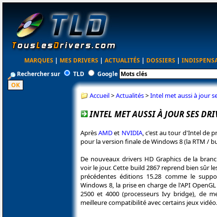
MARQUES
|
MES DRIVERS
|
ACTUALITÉS
|
DOSSIERS
|
INDISPENS
Rechercher sur
TLD
Google
Accueil
>
Actualités
>
Intel met aussi à jour
INTEL MET AUSSI À JOUR SES D
Après
AMD
et
NVIDIA
, c'est au tour d'Intel de
pour la version finale de Windows 8 (la RTM / bu
De nouveaux drivers HD Graphics de la branc
voir le jour. Cette build 2867 reprend bien sûr 
précédentes éditions 15.28 comme le sup
Windows 8, la prise en charge de l'API OpenGL
2500 et 4000 (processeurs Ivy bridge), de m
meilleure compatibilité avec certains jeux vidéo