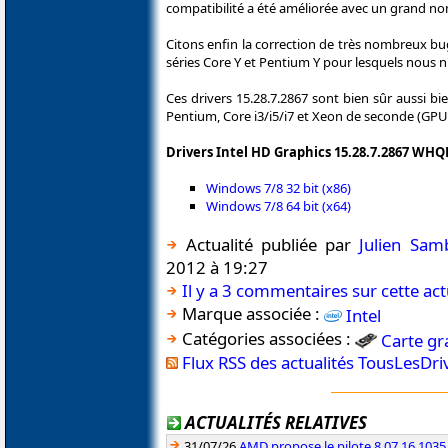
compatibilité a été améliorée avec un grand no
Citons enfin la correction de très nombreux bu
séries Core Y et Pentium Y pour lesquels nous n
Ces drivers 15.28.7.2867 sont bien sûr aussi 
Pentium, Core i3/i5/i7 et Xeon de seconde (GP
Drivers Intel HD Graphics 15.28.7.2867 WHQ
Windows 7/8 32 bit (x86)
Windows 7/8 64 bit (x64)
Actualité publiée par
Julien Sam
2012 à 19:27
Il y a 3 commentaires sur cette act
Marque associée :
Intel
Catégories associées :
Carte gr
Flux RSS des actualités TousLesDr
ACTUALITÉS RELATIVES
31/07/26
AMD propose le pilote 8.07.16.1035