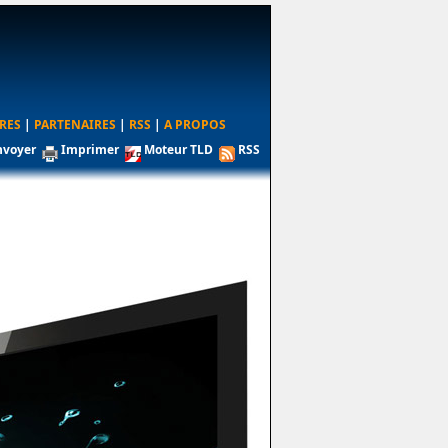
RES
|
PARTENAIRES
|
RSS
|
A PROPOS
nvoyer
Imprimer
Moteur TLD
RSS