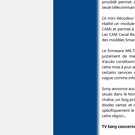
procédé permet a
seule télécomman
Ce mini décodeur
réalité un module
CAM) et permet à s
Les CAM Canal Rea
des modèles Sma
Le firmware M8.7
justement de me
d'accès condition
cette mise à jour 
certains service
vague comme info
Sony annonce aussi
situés dans le No
chaîne, un bug pro
diodes vertes et 
spécifiquement le 
cette région...
TV Sony concern