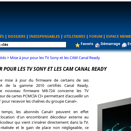
ÉS
|
DOSSIERS
|
INDISPENSABLES
|
UTILITAIRES
|
FORUM
|
ESPACE MEMB
Favoris
Démarrage
E
ités
>
Mise à jour pour les TV Sony et les CAM Canal Ready
R POUR LES TV SONY ET LES CAM CANAL READY
e mise à jour du firmware de certains de ses
VIA de la gamme 2010 certifiés Canal Ready.
ce nouveau firmware M8.724 concerne les TV
eur de cartes PCMCIA CI+ permettant d'accueillir un
 pour recevoir les chaînes du groupe Canal+.
 temps, les abonnés Canal+ peuvent en effet
la location d'un encombrant décodeur externe au
écodeur qui vient s'insérer directement dans la TV.
réalisée et le gain de place non négligeable, ce