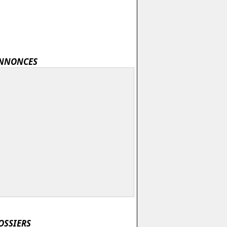
NNONCES
OSSIERS