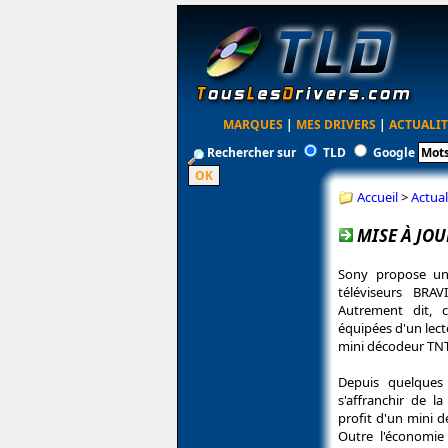
MARQUES
|
MES DRIVERS
|
ACTUALIT
Rechercher sur
TLD
Google
Accueil
>
Actual
MISE À JOU
Sony propose un
téléviseurs BRA
Autrement dit, 
équipées d'un lect
mini décodeur TNT
Depuis quelques
s'affranchir de 
profit d'un mini d
Outre l'économie 