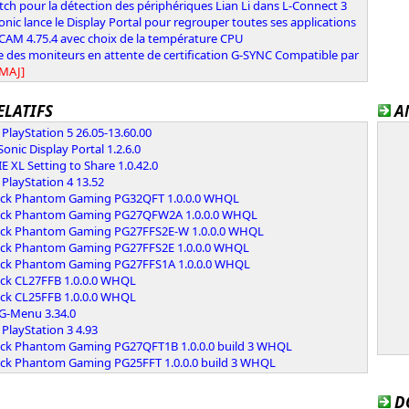
ch pour la détection des périphériques Lian Li dans L-Connect 3
nic lance le Display Portal pour regrouper toutes ses applications
CAM 4.75.4 avec choix de la température CPU
te des moniteurs en attente de certification G-SYNC Compatible par
[MAJ]
ELATIFS
A
PlayStation 5 26.05-13.60.00
onic Display Portal 1.2.6.0
 XL Setting to Share 1.0.42.0
PlayStation 4 13.52
ck Phantom Gaming PG32QFT 1.0.0.0 WHQL
ck Phantom Gaming PG27QFW2A 1.0.0.0 WHQL
ck Phantom Gaming PG27FFS2E-W 1.0.0.0 WHQL
ck Phantom Gaming PG27FFS2E 1.0.0.0 WHQL
ck Phantom Gaming PG27FFS1A 1.0.0.0 WHQL
ck CL27FFB 1.0.0.0 WHQL
ck CL25FFB 1.0.0.0 WHQL
G-Menu 3.34.0
PlayStation 3 4.93
ck Phantom Gaming PG27QFT1B 1.0.0.0 build 3 WHQL
ck Phantom Gaming PG25FFT 1.0.0.0 build 3 WHQL
D