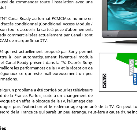
ussi de commander toute l'installation avec une
de !
 TNT Canal Ready au format PCMCIA se nomme en
 d'accès conditionnel (Conditional Access Module /
on tour d'accueillir la carte à puce d'abonnement.
dy commercialisées actuellement par Canal+ sont
rCAM de marque SmarDTV.
24 qui est actuellement proposé par Sony permet
ttre à jour automatiquement l'éventuel module
nel Canal Ready présent dans la TV. D'après Sony,
améliore les performances de la TV et la réception de
s régionaux ce qui reste malheureusement un peu
rmations.
 qu'un problème a été corrigé pour les téléviseurs
rd de la France. Parfois, suite à un changement de
voquait en effet le blocage de la TV, l'allumage des
rouges puis l'extinction et le redémarrage spontané de la TV. On peut 
Nord de la France ce qui paraît un peu étrange. Peut-être à cause d'une in
ées