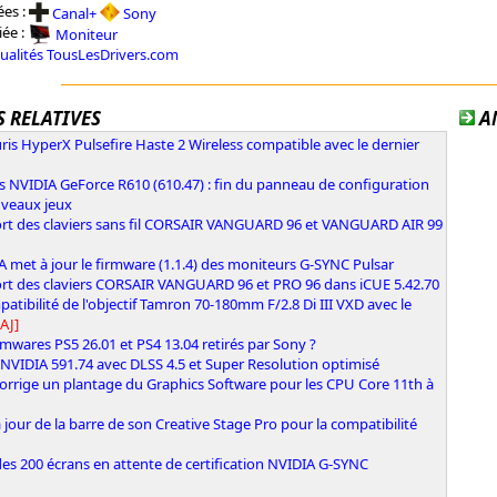
es :
Canal+
Sony
iée :
Moniteur
tualités TousLesDrivers.com
 RELATIVES
A
ris HyperX Pulsefire Haste 2 Wireless compatible avec le dernier
s NVIDIA GeForce R610 (610.47) : fin du panneau de configuration
uveaux jeux
rt des claviers sans fil CORSAIR VANGUARD 96 et VANGUARD AIR 99
 met à jour le firmware (1.1.4) des moniteurs G-SYNC Pulsar
rt des claviers CORSAIR VANGUARD 96 et PRO 96 dans iCUE 5.42.70
atibilité de l'objectif Tamron 70-180mm F/2.8 Di III VXD avec le
AJ]
rmwares PS5 26.01 et PS4 13.04 retirés par Sony ?
 NVIDIA 591.74 avec DLSS 4.5 et Super Resolution optimisé
corrige un plantage du Graphics Software pour les CPU Core 11th à
 jour de la barre de son Creative Stage Pro pour la compatibilité
des 200 écrans en attente de certification NVIDIA G-SYNC