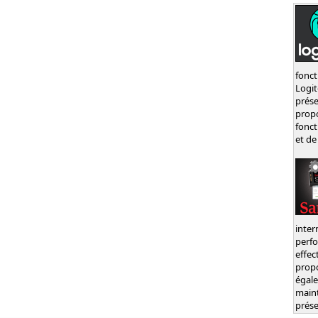
fonct
Logi
prés
prop
fonct
et de
inte
perf
effec
prop
égal
main
prése