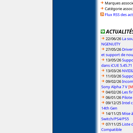
Marques associé
Catégorie assoc
Flux RSS des ac
ACTUALITÉS
22/06/26
La sou
NGENUITY
27/05/26
Driver
et support de no
13/05/26
Suppo
dans iCUE 5.45.71
13/03/26
NVIDIA
11/03/26
Suppo
09/02/26
Incomp
Sony Alpha 7 V
[M
04/02/26
Les fi
06/01/26
Pilote
09/12/25
Intel 
14th Gen
14/11/25
Mise à
Switch/PS4/PS5
07/11/25
Liste 
Compatible