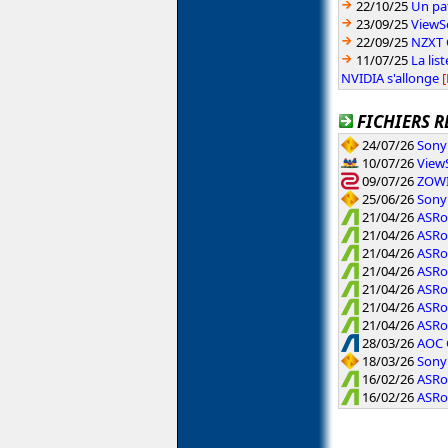
22/10/25
Un pat
23/09/25
ViewSo
22/09/25
NZXT 
11/07/25
La lis
NVIDIA s'allonge
FICHIERS R
24/07/26
Sony 
10/07/26
ViewS
09/07/26
ZOWIE
25/06/26
Sony 
21/04/26
ASRo
21/04/26
ASRo
21/04/26
ASRo
21/04/26
ASRo
21/04/26
ASRo
21/04/26
ASRo
21/04/26
ASRo
28/03/26
AOC 
18/03/26
Sony 
16/02/26
ASRo
16/02/26
ASRo