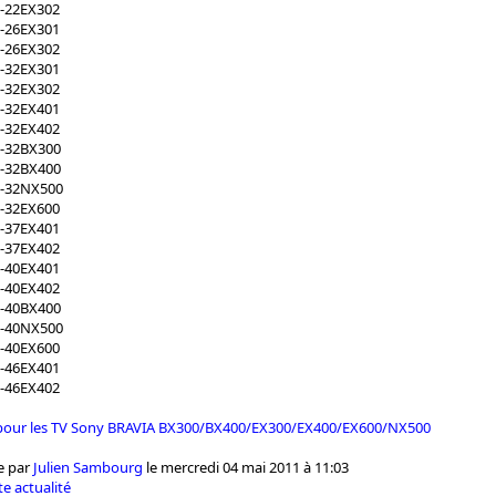
-22EX302
-26EX301
-26EX302
-32EX301
-32EX302
-32EX401
-32EX402
-32BX300
-32BX400
L-32NX500
-32EX600
-37EX401
-37EX402
-40EX401
-40EX402
-40BX400
L-40NX500
-40EX600
-46EX401
-46EX402
pour les TV Sony BRAVIA BX300/BX400/EX300/EX400/EX600/NX500
e par
Julien Sambourg
le mercredi 04 mai 2011 à 11:03
e actualité