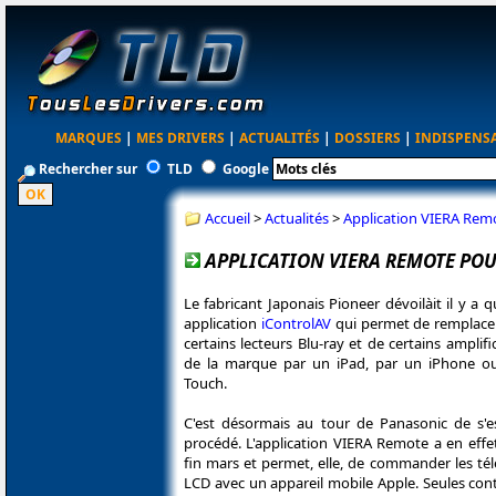
MARQUES
|
MES DRIVERS
|
ACTUALITÉS
|
DOSSIERS
|
INDISPENS
Rechercher sur
TLD
Google
Accueil
>
Actualités
>
Application VIERA Remo
APPLICATION VIERA REMOTE POU
Le fabricant Japonais Pioneer dévoilàit il y a
application
iControlAV
qui permet de remplace
certains lecteurs Blu-ray et de certains ampl
de la marque par un iPad, par un iPhone o
Touch.
C'est désormais au tour de Panasonic de s'e
procédé. L'application VIERA Remote a en effet
fin mars et permet, elle, de commander les té
LCD avec un appareil mobile Apple. Seules contr