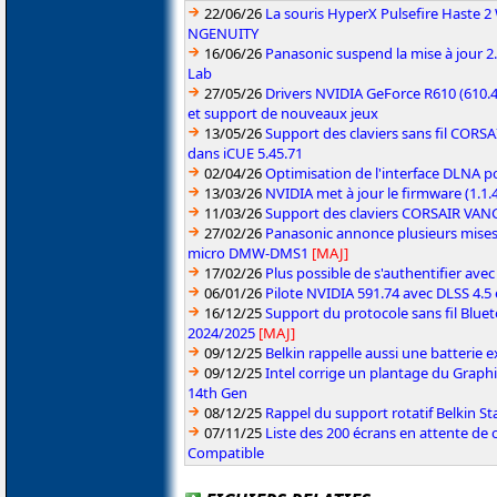
22/06/26
La souris HyperX Pulsefire Haste 2 
NGENUITY
16/06/26
Panasonic suspend la mise à jour 
Lab
27/05/26
Drivers NVIDIA GeForce R610 (610.4
et support de nouveaux jeux
13/05/26
Support des claviers sans fil CO
dans iCUE 5.45.71
02/04/26
Optimisation de l'interface DLNA p
13/03/26
NVIDIA met à jour le firmware (1.1
11/03/26
Support des claviers CORSAIR VAN
27/02/26
Panasonic annonce plusieurs mises
micro DMW-DMS1
[MAJ]
17/02/26
Plus possible de s'authentifier ave
06/01/26
Pilote NVIDIA 591.74 avec DLSS 4.5
16/12/25
Support du protocole sans fil Blue
2024/2025
[MAJ]
09/12/25
Belkin rappelle aussi une batterie
09/12/25
Intel corrige un plantage du Graph
14th Gen
08/12/25
Rappel du support rotatif Belkin 
07/11/25
Liste des 200 écrans en attente de 
Compatible