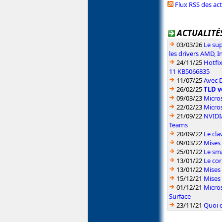
Flux RSS des ac
ACTUALITÉS
03/03/26
Le sup
les drivers AMD, I
24/11/25
Hotfi
11 KB5066835
11/07/25
Avec D
26/02/25
TLD v
09/03/23
Micros
22/02/23
Micros
21/09/22
NVIDIA
Teams
20/09/22
Le cla
09/03/22
Mises 
25/01/22
Le sm
13/01/22
Le cor
13/01/22
Mises 
15/12/21
Mises
01/12/21
Micros
Surface
23/11/21
Quoi d