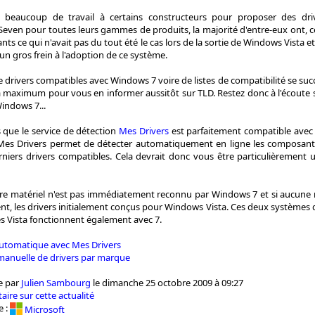
re beaucoup de travail à certains constructeurs pour proposer des dri
even pour toutes leurs gammes de produits, la majorité d'entre-eux ont, c
evants ce qui n'avait pas du tout été le cas lors de la sortie de Windows Vista et
é un gros frein à l'adoption de ce système.
e drivers compatibles avec Windows 7 voire de listes de compatibilité se suc
 la maximum pour vous en informer aussitôt sur TLD. Restez donc à l'écoute s
indows 7...
s que le service de détection
Mes Drivers
est parfaitement compatible avec 
e Mes Drivers permet de détecter automatiquement en ligne les composant
rniers drivers compatibles. Cela devrait donc vous être particulièrement ut
tre matériel n'est pas immédiatement reconnu par Windows 7 et si aucune m
istent, les drivers initialement conçus pour Windows Vista. Ces deux système
es Vista fonctionnent également avec 7.
automatique avec Mes Drivers
manuelle de drivers par marque
e par
Julien Sambourg
le dimanche 25 octobre 2009 à 09:27
aire sur cette actualité
e :
Microsoft