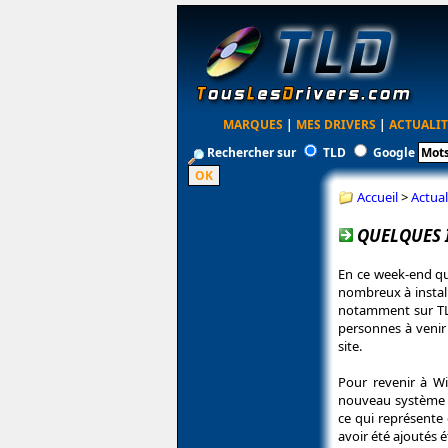
MARQUES
|
MES DRIVERS
|
ACTUALIT
Rechercher sur
TLD
Google
Accueil
>
Actual
QUELQUES 
En ce week-end qu
nombreux à install
notamment sur TLD.
personnes à venir 
site.
Pour revenir à Wi
nouveau système d'
ce qui représente 
avoir été ajoutés é