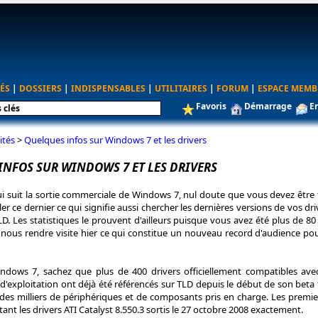
ÉS
|
DOSSIERS
|
INDISPENSABLES
|
UTILITAIRES
|
FORUM
|
ESPACE MEMB
Favoris
Démarrage
E
ités
>
Quelques infos sur Windows 7 et les drivers
INFOS SUR WINDOWS 7 ET LES DRIVERS
i suit la sortie commerciale de Windows 7, nul doute que vous devez être 
er ce dernier ce qui signifie aussi chercher les dernières versions de vos dri
 Les statistiques le prouvent d'ailleurs puisque vous avez été plus de 80
nous rendre visite hier ce qui constitue un nouveau record d'audience pou
ndows 7, sachez que plus de 400 drivers officiellement compatibles ave
exploitation ont déjà été référencés sur TLD depuis le début de son beta 
des milliers de périphériques et de composants pris en charge. Les premie
tant les drivers ATI Catalyst 8.550.3 sortis le 27 octobre 2008 exactement.