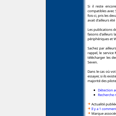
Si il reste enco
compatibles avec S
fois-ci, pris les d
avait d'ailleurs ét
Les publications d
faisons d'ailleurs
périphériques et W
Sachez par ailleur
rappel, le servic
télécharger les de
Seven.
Dans le cas où vo
essayer, si ils ex
majorité des pilot
Détection 
Recherche 
Actualité publié
Il y a 1 comment
Marque associé