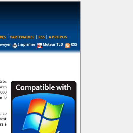
RES
|
PARTENAIRES
|
RSS
|
A PROPOS
nvoyer
Imprimer
Moteur TLD
RSS
très
vers
 000
r le
c ce
test
rs à