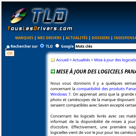
MARQUES
|
MES DRIVERS
|
ACTUALITÉS
|
DOSSIERS
|
INDISPENS
Rechercher sur
TLD
Google
Accueil
>
Actualités
>
Mise à jour des logici
MISE À JOUR DES LOGICIELS PA
Nous vous donnions il y a quelques semai
concernant la
compatibilité des produits Pana
Windows 7
. On apprenait ainsi que la grande 
photo et caméscopes de la marque disposant
seraient compatibles avec Seven excepté certains
Concernant les logiciels livrés avec ces maté
informait de la disponibilité de mises à jou
d'octobre. Effectivement, une première v
logicielles vient de voir le jour pour les camés