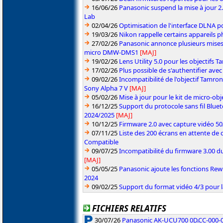
16/06/26
Panasonic suspend la mise à jour 
Lab
02/04/26
Optimisation de l'interface DLNA p
19/03/26
Nikon rappelle certains appareils ph
27/02/26
Panasonic annonce plusieurs mises
micro DMW-DMS1
[MAJ]
19/02/26
Lens Utility 5.0 pour les objectifs
17/02/26
Plus possible de s'authentifier ave
09/02/26
Incompatibilité de l'objectif Tamro
Sony Alpha 7 V
[MAJ]
05/02/26
Mise à jour pour le kit de micro-obje
16/12/25
Support du protocole sans fil Blue
2024/2025
[MAJ]
10/12/25
Firmware 2.0 avec capture vidéo 5
07/11/25
Liste des 200 écrans en attente de 
Compatible
09/07/25
Incompatibilité du firmware 3.00 du
[MAJ]
05/05/25
Panasonic ajoute les fonctions Re
2024
09/02/25
Support du format vidéo 4/3 pour 
FICHIERS RELATIFS
30/07/26
Panasonic AK-UCU700 0D.CC-000-01