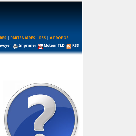
RES
|
PARTENAIRES
|
RSS
|
A PROPOS
nvoyer
Imprimer
Moteur TLD
RSS