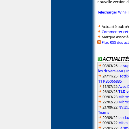
nouvelle version 
Télécharger WinH
Actualité publié
Commenter cett
Marque associé
Flux RSS des ac
ACTUALITÉS
03/03/26
Le sup
les drivers AMD, I
24/11/25
Hotfi
11 KB5066835
11/07/25
Avec D
26/02/25
TLD v
09/03/23
Micros
22/02/23
Micros
21/09/22
NVIDIA
Teams
20/09/22
Le cla
09/03/22
Mises 
25/01/22
Le sm