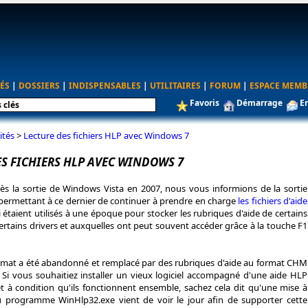
ÉS
|
DOSSIERS
|
INDISPENSABLES
|
UTILITAIRES
|
FORUM
|
ESPACE MEMB
Favoris
Démarrage
E
ités
>
Lecture des fichiers HLP avec Windows 7
ES FICHIERS HLP AVEC WINDOWS 7
s la sortie de Windows Vista en 2007, nous vous informions de la sortie
 permettant à ce dernier de continuer à prendre en charge
les fichiers d'aide
 étaient utilisés à une époque pour stocker les rubriques d'aide de certains
 certains drivers et auxquelles ont peut souvent accéder grâce à la touche F1
ormat a été abandonné et remplacé par des rubriques d'aide au format CHM
Si vous souhaitiez installer un vieux logiciel accompagné d'une aide HLP
 à condition qu'ils fonctionnent ensemble, sachez cela dit qu'une mise à
u programme WinHlp32.exe vient de voir le jour afin de supporter cette