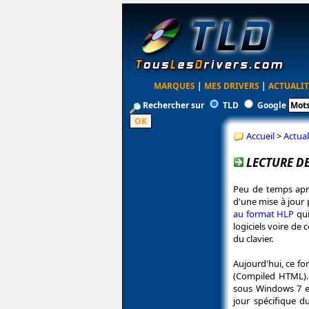
MARQUES
|
MES DRIVERS
|
ACTUALIT
Rechercher sur
TLD
Google
Accueil
>
Actual
LECTURE D
Peu de temps aprè
d'une mise à jour
au format HLP
qui
logiciels voire de
du clavier.
Aujourd'hui, ce f
(Compiled HTML). 
sous Windows 7 et
jour spécifique d