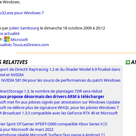
de Windows.
lp32.exe pour Windows 7
e par
Julien Sambourg
le dimanche 18 octobre 2009 à 20:12
e actualité
e :
Microsoft
tualités TousLesDrivers.com
 RELATIVES
A
port de DirectX Raytracing 1.2 et du Shader Model 6.9 finalisé dans
ntel et NVIDIA
x NVIDIA 581.94 pour les soucis de performances du patch Windows
irectStorage 1.3, le nombre de plantages TDR sera réduit
ous propose désormais des drivers ARM à télécharger
oft met fin aux pilotes signés par attestation sur Windows Update
oft ne délivre plus de signature WHQL pour les pilotes Windows 7
 Broadcast 1.3.5 compatible avec les GeForce RTX 40 et Microsoft
vier Spirit Of Gamer XPERT-G900 compatible Xbox Series X|S
à jour Microsoft de mars 2022
artphone pliable Microsoft Surface Duo passe à Android 11