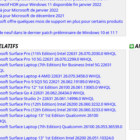
rectif HDR pour Windows 11 disponible fin janvier 2022
à jour Microsoft de janvier 2022
 à jour Microsoft de décembre 2021
oft offre quelques mois de support en plus pour certains produits
e neuf dans le dernier patch préliminaire de Windows 10 et 11 ?
ELATIFS
A
soft Surface Pro (11th Edition) Intel 22631 26.070.2030.0 WHQL
osoft Surface Pro 10 5G 22631 26.070.2299.0 WHQL
soft Surface Laptop (7th Edition) for Business Intel 5G 22631
HQL
osoft Surface Laptop 4 AMD 22631 26.070.3458.0 WHQL
osoft Surface Pro 9 SQ3 5G 22621 26.062.19189.0 WHQL
soft Surface Pro 12" 1st Edition 26100 26.061.13065.0 WHQL
osoft Surface Go 4 22631 26.062.26434.0 WHQL
osoft Surface Studio 2+ 22631 26.061.14996.0 WHQL
soft Surface Pro (12th Edition) Intel 26200 26.060.3232.0 WHQL
soft Surface Pro (12th Edition) Intel 26100 26.060.3233.0 WHQL
osoft Surface Laptop 13" 1st Edition Qualcomm 26100
WHQL
osoft Surface Laptop (7th Edition) Qualcomm 26100 26.053.36539.0
soft Surface Laptop 13" 1st Edition Intel 26200 26.051.10324.0