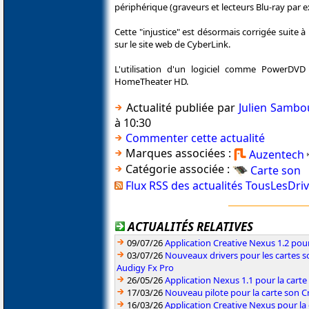
périphérique (graveurs et lecteurs Blu-ray par 
Cette "injustice" est désormais corrigée suite
sur le site web de CyberLink.
L'utilisation d'un logiciel comme PowerDVD 
HomeTheater HD.
Actualité publiée par
Julien Sambo
à 10:30
Commenter cette actualité
Marques associées :
Auzentech
Catégorie associée :
Carte son
Flux RSS des actualités TousLesDri
ACTUALITÉS RELATIVES
09/07/26
Application Creative Nexus 1.2 pour
03/07/26
Nouveaux drivers pour les cartes s
Audigy Fx Pro
26/05/26
Application Nexus 1.1 pour la carte
17/03/26
Nouveau pilote pour la carte son C
16/03/26
Application Creative Nexus pour la