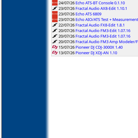
24/07/26
Echo ATS-BT Console 0.1.10
23/07/26
Fractal Audio AX8-Edit 1.10.1
23/07/26
Echo ATS 6809
23/07/26
Echo AIO/ATS Test + Measuremen
22/07/26
Fractal Audio FX8-Edit 1.8.1
20/07/26
Fractal Audio FM3-Edit 1.07.16
20/07/26
Fractal Audio FM3-Edit 1.07.16
20/07/26
Fractal Audio FM3 Amp Modeler/F
15/07/26
Pioneer DJ CDJ-3000X 1.40
13/07/26
Pioneer DJ XDJ-AN 1.10