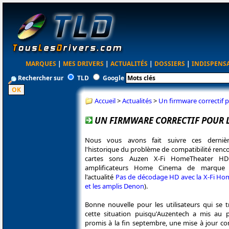
MARQUES
|
MES DRIVERS
|
ACTUALITÉS
|
DOSSIERS
|
INDISPENS
Rechercher sur
TLD
Google
Accueil
>
Actualités
>
Un firmware correctif 
UN FIRMWARE CORRECTIF POUR L
Nous vous avons fait suivre ces derniè
l'historique du problème de compatibilité renco
cartes sons Auzen X-Fi HomeTheater HD 
amplificateurs Home Cinema de marque 
l'actualité
Pas de décodage HD avec la X-Fi H
et les amplis Denon
).
Bonne nouvelle pour les utilisateurs qui se 
cette situation puisqu'Auzentech a mis au
promis à la fin septembre, une mise à jour cor