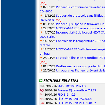
[MAJ]
07/01/26
Pioneer DJ continue de travailler su
CDJ-3000
16/12/25
Support du protocole sans fil Blue
2024/2025
[MAJ]
06/11/25
Pioneer DJ suspend le firmware One
22/09/25
NZXT CAM 4.75.4 avec choix de la 
11/07/25
Incompatibilité du logiciel NZXT 
9000 Series
14/05/25
Contrôle de la température CPU da
rentrée
18/02/25
NZXT CAM 4.74.0 affiche une tempé
un bug
24/04/24
La version finale de rekordbox 7.0 
[MAJ]
01/02/24
Realtek met à jour son pilote High 
22/09/22
Un outil chez Pioneer prévient de 
FICHIERS RELATIFS
03/08/26
SMSL DO100 Pro 1.3
30/07/26
Pioneer DJ rekordbox 7.2.17
30/07/26
FiiO S15 1.0.5
30/07/26
FiiO DM15 R2R UAC 0.1.4
30/07/26
FiiO DM15 R2R MCU 1.48.02