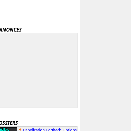
NNONCES
OSSIERS
L'application Logitech Options