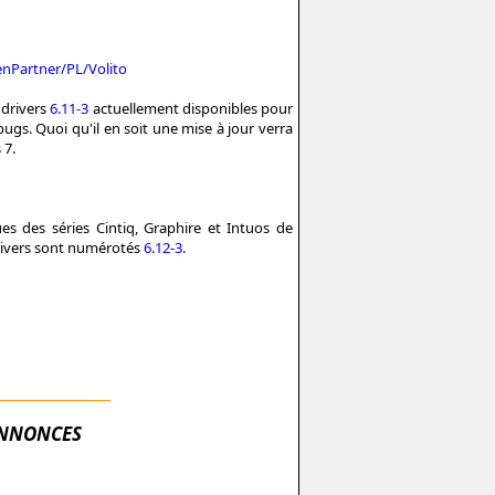
enPartner/PL/Volito
 drivers
6.11-3
actuellement disponibles pour
s. Quoi qu'il en soit une mise à jour verra
 7.
ues des séries Cintiq, Graphire et Intuos de
rivers sont numérotés
6.12-3
.
NNONCES