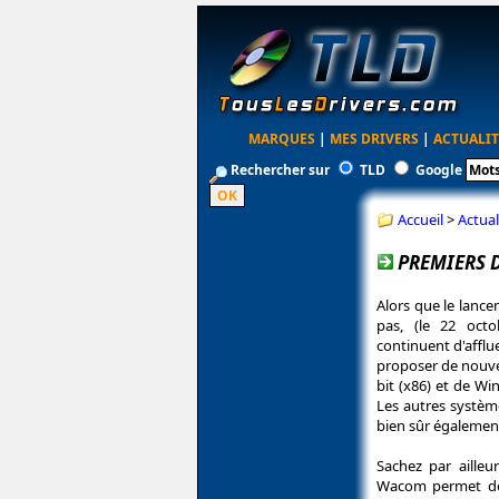
MARQUES
|
MES DRIVERS
|
ACTUALIT
Rechercher sur
TLD
Google
Accueil
>
Actual
PREMIERS 
Alors que le lanc
pas, (le 22 octo
continuent d'afflu
proposer de nouve
bit (x86) et de Wi
Les autres systèm
bien sûr également
Sachez par ailleu
Wacom permet de 