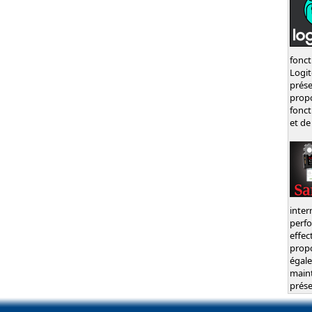
fonct
Logi
prés
prop
fonct
et de
inte
perf
effec
prop
égal
main
prése