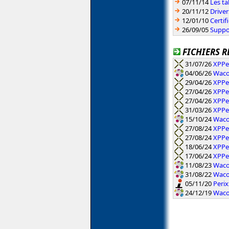
07/11/14
Les ta
20/11/12
Drive
12/01/10
Certif
26/09/05
Suppor
FICHIERS R
31/07/26
XPPe
04/06/26
Waco
29/04/26
XPPe
27/04/26
XPPe
27/04/26
XPPe
31/03/26
XPPe
15/10/24
Waco
27/08/24
XPPe
27/08/24
XPPe
18/06/24
XPPe
17/06/24
XPPe
11/08/23
Waco
31/08/22
Waco
05/11/20
Peri
24/12/19
Waco