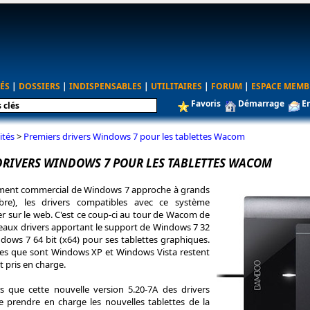
ÉS
|
DOSSIERS
|
INDISPENSABLES
|
UTILITAIRES
|
FORUM
|
ESPACE MEMB
Favoris
Démarrage
E
ités
>
Premiers drivers Windows 7 pour les tablettes Wacom
DRIVERS WINDOWS 7 POUR LES TABLETTES WACOM
ement commercial de Windows 7 approche à grands
bre), les drivers compatibles avec ce système
er sur le web. C'est ce coup-ci au tour de Wacom de
aux drivers apportant le support de Windows 7 32
ndows 7 64 bit (x64) pour ses tablettes graphiques.
es que sont Windows XP et Windows Vista restent
 pris en charge.
rs que cette nouvelle version 5.20-7A des drivers
prendre en charge les nouvelles tablettes de la