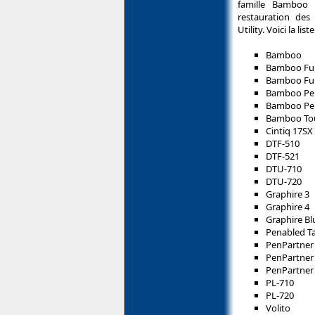
famille Bamboo 
restauration des 
Utility. Voici la l
Bamboo
Bamboo Fu
Bamboo Fu
Bamboo Pe
Bamboo Pe
Bamboo To
Cintiq 17SX
DTF-510
DTF-521
DTU-710
DTU-720
Graphire 3
Graphire 4
Graphire B
Penabled Ta
PenPartner
PenPartner
PenPartner
PL-710
PL-720
Volito