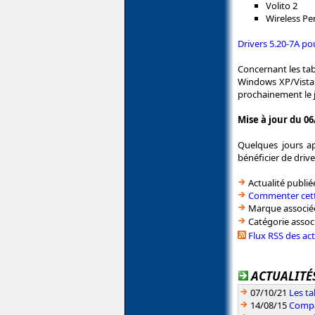
Volito 2
Wireless Pe
Drivers 5.20-7A p
Concernant les tab
Windows XP/Vista 
prochainement le j
Mise à jour du 06
Quelques jours ap
bénéficier de dri
Actualité publié
Commenter cett
Marque associé
Catégorie assoc
Flux RSS des ac
ACTUALITÉS
07/10/21
Les t
14/08/15
Compa