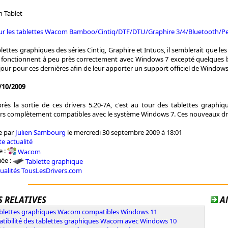
n Tablet
our les tablettes Wacom Bamboo/Cintiq/DTF/DTU/Graphire 3/4/Bluetooth/P
lettes graphiques des séries Cintiq, Graphire et Intuos, il semblerait que les
fonctionnent à peu près correctement avec Windows 7 excepté quelques bug
our pour ces dernières afin de leur apporter un support officiel de Windows
/10/2009
rès la sortie de ces drivers 5.20-7A, c'est au tour des tablettes graphiq
vers complètement compatibles avec le système Windows 7. Ces nouveaux d
e par
Julien Sambourg
le mercredi 30 septembre 2009 à 18:01
e actualité
e :
Wacom
iée :
Tablette graphique
tualités TousLesDrivers.com
 RELATIVES
A
ablettes graphiques Wacom compatibles Windows 11
tibilité des tablettes graphiques Wacom avec Windows 10