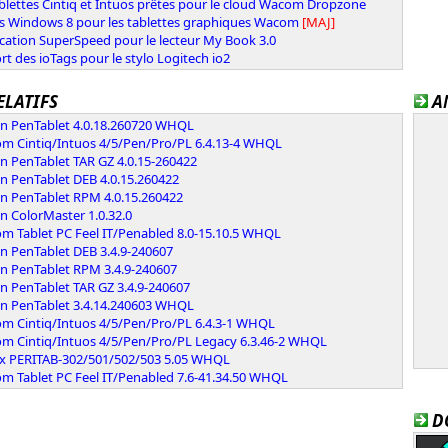
blettes Cintiq et Intuos prêtes pour le cloud Wacom Dropzone
rs Windows 8 pour les tablettes graphiques Wacom
[MAJ]
ication SuperSpeed pour le lecteur My Book 3.0
t des ioTags pour le stylo Logitech io2
ELATIFS
A
n PenTablet 4.0.18.260720 WHQL
m Cintiq/Intuos 4/5/Pen/Pro/PL 6.4.13-4 WHQL
n PenTablet TAR GZ 4.0.15-260422
n PenTablet DEB 4.0.15.260422
n PenTablet RPM 4.0.15.260422
n ColorMaster 1.0.32.0
m Tablet PC Feel IT/Penabled 8.0-15.10.5 WHQL
n PenTablet DEB 3.4.9-240607
n PenTablet RPM 3.4.9-240607
n PenTablet TAR GZ 3.4.9-240607
n PenTablet 3.4.14.240603 WHQL
m Cintiq/Intuos 4/5/Pen/Pro/PL 6.4.3-1 WHQL
m Cintiq/Intuos 4/5/Pen/Pro/PL Legacy 6.3.46-2 WHQL
xx PERITAB-302/501/502/503 5.05 WHQL
m Tablet PC Feel IT/Penabled 7.6-41.34.50 WHQL
D