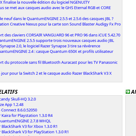
 finalise la nouvelle édition du logiciel NGENUITY
ous se met aux casques audio avec le GHS Eternal RGB et CORE
e neuf dans le QuantumENGINE 2.5.5 et 2.5.6 des casques JBL ?
ation Creative Nexus pour la carte son Sound Blaster Audigy Fx Pro
rt des claviers CORSAIR VANGUARD 96 et PRO 96 dans iCUE 5.42.70
antumENGINE 2.5.5 supporte trois nouveaux casques audio JBL
Synapse 2.0, le logiciel Razer Synapse 3 tire sa révérence
uantumENGINE 2.4 : casque Quantum 650X et profils utilisateur
t du protocole sans fil Bluetooth Auracast pour les TV Panasonic
 jour pour la Switch 2 et le casque audio Razer BlackShark V3 X
ELATIFS
A
candy Skull-HQ 3.2.0
ze App 1.2.48
 Connect 8.6.0.52050
 Kaira for Playstation 1.3.0 R4
QuantumENGINE 2.7.8 WHQL
 BlackShark V3 for Xbox 1.3.0 R1
 BlackShark V3 for PlayStation 1.3.0 R1