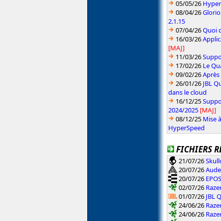
05/05/26
HyperX
08/04/26
Glori
2.1.15
07/04/26
Quoi d
16/03/26
Applic
[MAJ]
11/03/26
Suppo
17/02/26
Le Qu
09/02/26
Après 
26/01/26
JBL Q
dans le cloud
16/12/25
Suppor
2024/2025
[MAJ]
08/12/25
Mise à
HyperSpeed
FICHIERS R
21/07/26
Skull
20/07/26
Aude
20/07/26
EPOS
02/07/26
Razer
01/07/26
JBL 
24/06/26
Razer
24/06/26
Razer