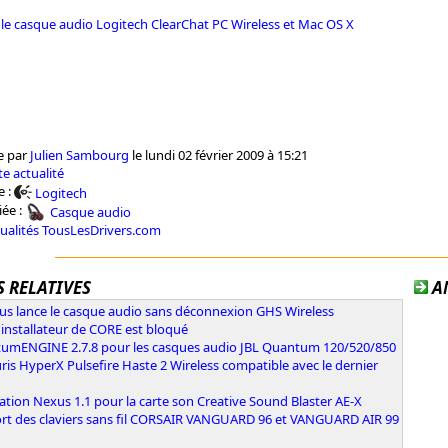
le casque audio Logitech ClearChat PC Wireless et Mac OS X
e par
Julien Sambourg
le lundi 02 février 2009 à 15:21
e actualité
e :
Logitech
iée :
Casque audio
tualités TousLesDrivers.com
 RELATIVES
A
ous lance le casque audio sans déconnexion GHS Wireless
l'installateur de CORE est bloqué
umENGINE 2.7.8 pour les casques audio JBL Quantum 120/520/850
ris HyperX Pulsefire Haste 2 Wireless compatible avec le dernier
ation Nexus 1.1 pour la carte son Creative Sound Blaster AE-X
rt des claviers sans fil CORSAIR VANGUARD 96 et VANGUARD AIR 99