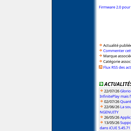
Firmware 2.0 pour 
Actualité publié
Commenter cett
Marque associé
Catégorie assoc
Flux RSS des ac
ACTUALITÉS
22/07/26
Glori
InfinitePlay mais 
02/07/26
Quant
22/06/26
La sou
NGENUITY
26/05/26
Applic
13/05/26
Suppo
dans iCUE 5.45.71