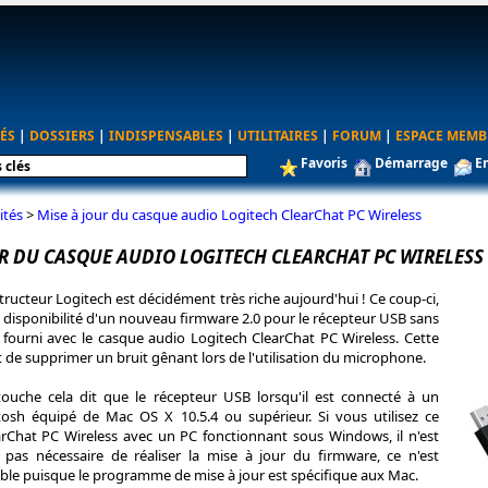
ÉS
|
DOSSIERS
|
INDISPENSABLES
|
UTILITAIRES
|
FORUM
|
ESPACE MEMB
Favoris
Démarrage
E
ités
>
Mise à jour du casque audio Logitech ClearChat PC Wireless
UR DU CASQUE AUDIO LOGITECH CLEARCHAT PC WIRELESS
structeur Logitech est décidément très riche aujourd'hui ! Ce coup-ci,
 disponibilité d'un nouveau firmware 2.0 pour le récepteur USB sans
t fourni avec le casque audio Logitech ClearChat PC Wireless. Cette
 de supprimer un bruit gênant lors de l'utilisation du microphone.
ouche cela dit que le récepteur USB lorsqu'il est connecté à un
osh équipé de Mac OS X 10.5.4 ou supérieur. Si vous utilisez ce
rChat PC Wireless avec un PC fonctionnant sous Windows, il n'est
pas nécessaire de réaliser la mise à jour du firmware, ce n'est
sible puisque le programme de mise à jour est spécifique aux Mac.