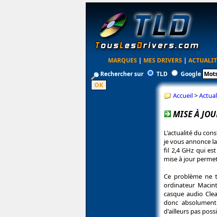
MARQUES
|
MES DRIVERS
|
ACTUALIT
Rechercher sur
TLD
Google
Accueil
>
Actual
MISE À JO
L'actualité du con
je vous annonce la
fil 2,4 GHz qui es
mise à jour permet
Ce problème ne t
ordinateur Macint
casque audio Clea
donc absolument 
d'ailleurs pas pos