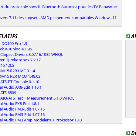
t du protocole sans fil Bluetooth Auracast pour les TV Panasonic
rivers 7.11 des chipsets AMD pleinement compatibles Windows 11
ELATIFS
A
 DO100 Pro 1.3
k A-Tuning 4.1.95
Chipset Drivers 8.07.16.1035 WHQL
er DJ rekordbox 7.2.17
S15 1.0.5
 DM15 R2R UAC 0.1.4
 DM15 R2R MCU 1.48.02
ATS-BT Console 0.1.10
al Audio AX8-Edit 1.10.1
 ATS 6809
 AIO/ATS Test + Measurement 5.1.0 WHQL
al Audio FX8-Edit 1.8.1
al Audio FM3-Edit 1.07.16
al Audio FM3-Edit 1.07.16
tal Audio FM3 Amp Modeler/FX Processor 13.0
D