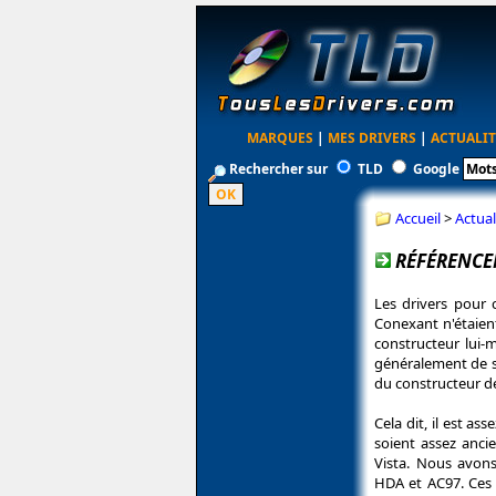
MARQUES
|
MES DRIVERS
|
ACTUALIT
Rechercher sur
TLD
Google
Accueil
>
Actual
RÉFÉRENCE
Les drivers pour 
Conexant n'étaien
constructeur lui-m
généralement de se
du constructeur de
Cela dit, il est as
soient assez anci
Vista. Nous avons
HDA et AC97. Ces d