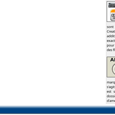
sont
Crea
addit
exac
pour 
des f
marqu
s'agi
est 
dossi
d'amé