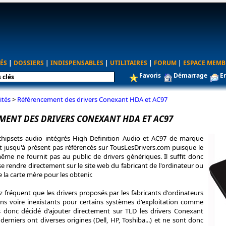
ÉS
|
DOSSIERS
|
INDISPENSABLES
|
UTILITAIRES
|
FORUM
|
ESPACE MEMB
Favoris
Démarrage
E
ités
>
Référencement des drivers Conexant HDA et AC97
MENT DES DRIVERS CONEXANT HDA ET AC97
chipsets audio intégrés High Definition Audio et AC97 de marque
t jusqu'à présent pas référencés sur TousLesDrivers.com puisque le
ême ne fournit pas au public de drivers génériques. Il suffit donc
 rendre directement sur le site web du fabricant de l'ordinateur ou
 la carte mère pour les obtenir.
sez fréquent que les drivers proposés par les fabricants d'ordinateurs
ens voire inexistants pour certains systèmes d'exploitation comme
 donc décidé d'ajouter directement sur TLD les drivers Conexant
erniers ont diverses origines (Dell, HP, Toshiba...) et ne sont donc