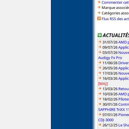
Commenter cett
Marque associé
Catégories asso
Flux RSS des ac
ACTUALITÉS
31/07/26
AMD pr
09/07/26
Applic
03/07/26
Nouvea
Audigy Fx Pro
11/06/26
Driver
26/05/26
Applic
17/03/26
Nouvea
16/03/26
Applic
[MAJ]
13/03/26
Retou
10/03/26
AMD pu
18/02/26
Pilote
30/01/26
Contr
SAPPHIRE TriXX 1
07/01/26
Pionee
CDJ-3000
26/12/25
Le Sh