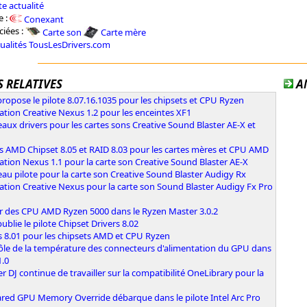
e actualité
e :
Conexant
ciées :
Carte son
Carte mère
tualités TousLesDrivers.com
 RELATIVES
A
opose le pilote 8.07.16.1035 pour les chipsets et CPU Ryzen
ation Creative Nexus 1.2 pour les enceintes XF1
ux drivers pour les cartes sons Creative Sound Blaster AE-X et
s AMD Chipset 8.05 et RAID 8.03 pour les cartes mères et CPU AMD
ation Nexus 1.1 pour la carte son Creative Sound Blaster AE-X
u pilote pour la carte son Creative Sound Blaster Audigy Rx
ation Creative Nexus pour la carte son Sound Blaster Audigy Fx Pro
r des CPU AMD Ryzen 5000 dans le Ryzen Master 3.0.2
blie le pilote Chipset Drivers 8.02
s 8.01 pour les chipsets AMD et CPU Ryzen
ôle de la température des connecteurs d'alimentation du GPU dans
1.0
r DJ continue de travailler sur la compatibilité OneLibrary pour la
ared GPU Memory Override débarque dans le pilote Intel Arc Pro