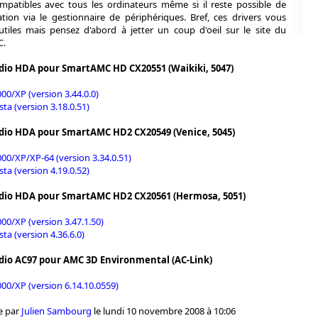
patibles avec tous les ordinateurs même si il reste possible de
lation via le gestionnaire de périphériques. Bref, ces drivers vous
utiles mais pensez d'abord à jetter un coup d'oeil sur le site du
C.
dio HDA pour SmartAMC HD CX20551 (Waikiki, 5047)
0/XP (version 3.44.0.0)
ta (version 3.18.0.51)
dio HDA pour SmartAMC HD2 CX20549 (Venice, 5045)
0/XP/XP-64 (version 3.34.0.51)
ta (version 4.19.0.52)
dio HDA pour SmartAMC HD2 CX20561 (Hermosa, 5051)
0/XP (version 3.47.1.50)
ta (version 4.36.6.0)
dio AC97 pour AMC 3D Environmental (AC-Link)
0/XP (version 6.14.10.0559)
e par
Julien Sambourg
le lundi 10 novembre 2008 à 10:06