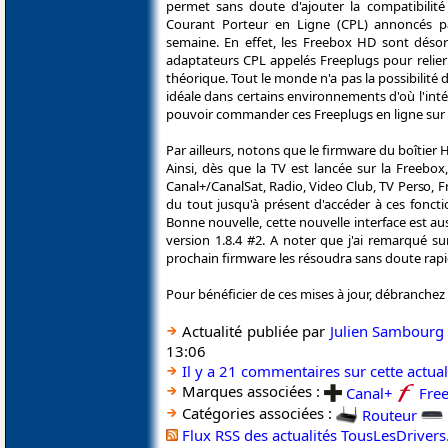
permet sans doute d'ajouter la compatibilité
Courant Porteur en Ligne (CPL) annoncés 
semaine. En effet, les Freebox HD sont désor
adaptateurs CPL appelés Freeplugs pour relier 
théorique. Tout le monde n'a pas la possibilité d
idéale dans certains environnements d'où l'inté
pouvoir commander ces Freeplugs en ligne sur le s
Par ailleurs, notons que le firmware du boîtier 
Ainsi, dès que la TV est lancée sur la Freebox,
Canal+/CanalSat, Radio, Video Club, TV Perso, Fr
du tout jusqu'à présent d'accéder à ces fonct
Bonne nouvelle, cette nouvelle interface est au
version 1.8.4 #2. A noter que j'ai remarqué s
prochain firmware les résoudra sans doute rapi
Pour bénéficier de ces mises à jour, débranchez 
Actualité publiée par
Julien Sambourg
13:06
Il y a 21 commentaires sur cette actual
Marques associées :
Canal+
Fre
Catégories associées :
Routeur
Flux RSS des actualités TousLesDriver