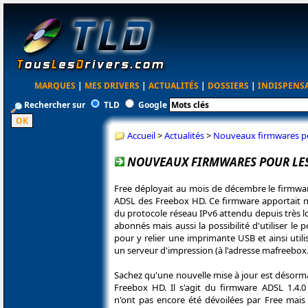
MARQUES
|
MES DRIVERS
|
ACTUALITÉS
|
DOSSIERS
|
INDISPENS
Rechercher sur
TLD
Google
Accueil
>
Actualités
>
Nouveaux firmwares p
NOUVEAUX FIRMWARES POUR LES
Free déployait au mois de décembre le firmware
ADSL des Freebox HD. Ce firmware apportait 
du protocole réseau IPv6 attendu depuis très 
abonnés mais aussi la possibilité d'utiliser le
pour y relier une imprimante USB et ainsi uti
un serveur d'impression (à l'adresse mafreebox.
Sachez qu'une nouvelle mise à jour est désorma
Freebox HD. Il s'agit du firmware ADSL 1.4.
n'ont pas encore été dévoilées par Free mai