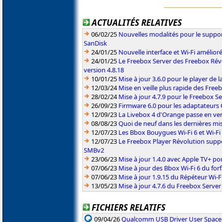
ACTUALITÉS RELATIVES
06/02/25
Nouvelles modalités pour le suppor
SanDisk
24/01/25
Nouvelle interface et Wi-Fi amélior
24/01/25
Le Freebox Server des Freebox Rév
version 4.8.18
10/01/25
Mise à jour 3.6.0 pour le player de 
12/03/24
Mise en veille plus rapide des Free
28/02/24
Mise à jour 4.7.9 pour le Freebox S
26/09/23
Firmware 6.0 pour les adaptateurs 
12/09/23
La Livebox 4 d'Orange passe en ve
08/08/23
Quoi de neuf dans les dernières mis
12/07/23
Les Bbox Bouygues Wi-Fi 6 et Wi-Fi
12/07/23
Le Freebox Player Révolution suppor
SMBv2
23/06/23
Mise à jour 1.4.0 avec Apple TV+ po
07/06/23
Mise à jour des Bbox Wi-Fi 6 du for
07/06/23
Mise à jour 1.9.15 du Répéteur Wi-F
13/05/23
Mise à jour 4.7.6 du Freebox Server
FICHIERS RELATIFS
09/04/26
Qualcomm USB Driver User Space