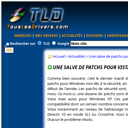
MARQUES
|
MES DRIVERS
|
ACTUALITÉS
|
DOSSIERS
|
INDISPENS
Rechercher sur
TLD
Google
Accueil
>
Actualités
>
Une salve de patchs pour
UNE SALVE DE PATCHS POUR VISTA :
Comme bien souvent, c'est le dernier mardi 
patchs pour Windows non liés à la sécurité, en
début de l'année. Les patchs de sécurité sont
mois. Ce mois-ci, une dizaine de patchs sont 
Vista mais aussi pour Windows XP. Ces pat
compatibilité dont un certain nombre concerne
Vista notamment au niveau de l'adressage m
DirectX 10 en mode SLI ou CrossFire. Voici 
chacun le problème résolu.