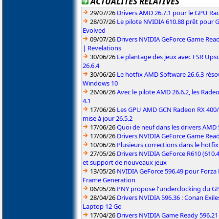
ACTUALITÉS RELATIVES
29/07/26
Drivers AMD 26.7.1 pour le GPU Rad
28/07/26
Le pilote NVIDIA 610.88 prêt pour 
Evolved
09/07/26
Drivers NVIDIA GeForce Game Read
| Revelations
30/06/26
Le plantage des jeux avec FSR Upsca
26.6.4
30/06/26
Le hotfix AMD Software 26.6.3 résou
Windows 10
26/06/26
Avec le pilote AMD 26.6.2, les Rad
4.1
17/06/26
Les GPU AMD GCN Radeon RX 400/50
mise à jour 26.5.2
17/06/26
Quoi de neuf dans les drivers AMD S
17/06/26
Drivers NVIDIA GeForce Game Rea
10/06/26
Plusieurs corrections dans le hotf
27/05/26
Drivers NVIDIA GeForce R610 (610.4
et support de nouveaux jeux
13/05/26
NVIDIA GeForce 596.49 pour Forza 
Frame Generation
06/05/26
PNY propose l'underclocking du GP
28/04/26
Drivers NVIDIA 596.36 : Conan Exi
Laptop 12 Go
17/04/26
Drivers NVIDIA Game Ready 596.2