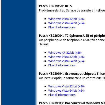
Patch KB939159 : BITS
Problème relatif au Service de transfert intell
Windows Vista 32 bit (x86)
Windows Vista 64 bit (x64)
Plus d'informations
Patch KB936004 : Téléphones USB et périph
Un périphérique de téléphonie USB (téléphone
défaut.
Windows XP 32 bit (x86)
Windows Vista 32 bit (x86)
Windows Vista 64 bit (x64)
Plus d'informations
Patch KB930194 : Graveurs et chipsets Sili
Un lecteur optique connecté à un contrôleur Si
Windows Vista 32 bit (x86)
Windows Vista 64 bit (x64)
Plus d'informations
Patch KB939683 : Raccourcis et Windows Me