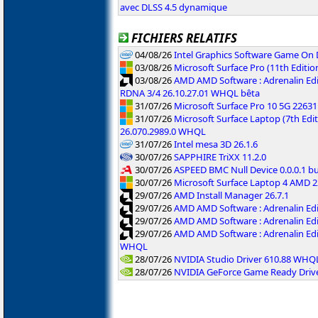
avec DLSS 4.5 dynamique
FICHIERS RELATIFS
04/08/26
Intel Graphics Software Game On
03/08/26
Microsoft Surface Pro (11th Editi
03/08/26
AMD AMD Software : Adrenalin Edi
RDNA 3/4 26.10.27.01 WHQL bêta
31/07/26
Microsoft Surface Pro 10 5G 2263
31/07/26
Microsoft Surface Laptop (7th Edit
26.070.2989.0 WHQL
31/07/26
Intel mesa 3D 26.1.6
30/07/26
SAPPHIRE TriXX 11.2.0
30/07/26
ASPEED BMC Null Device 0.0.0.1 b
30/07/26
Microsoft Surface Laptop 4 AMD 
29/07/26
AMD Install Manager 26.7.1
29/07/26
AMD AMD Software : Adrenalin Ed
29/07/26
AMD AMD Software : Adrenalin Ed
29/07/26
AMD AMD Software : Adrenalin Ed
WHQL
28/07/26
NVIDIA Studio Driver 610.88 WHQ
28/07/26
NVIDIA GeForce Game Ready Driv