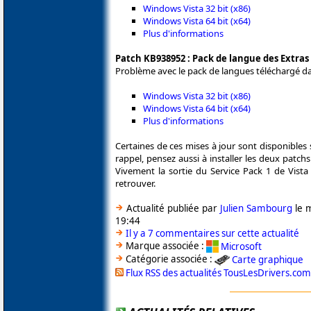
Windows Vista 32 bit (x86)
Windows Vista 64 bit (x64)
Plus d'informations
Patch KB938952 : Pack de langue des Extras
Problème avec le pack de langues téléchargé d
Windows Vista 32 bit (x86)
Windows Vista 64 bit (x64)
Plus d'informations
Certaines de ces mises à jour sont disponibles
rappel, pensez aussi à installer les deux patc
Vivement la sortie du Service Pack 1 de Vista
retrouver.
Actualité publiée par
Julien Sambourg
le 
19:44
Il y a 7 commentaires sur cette actualité
Marque associée :
Microsoft
Catégorie associée :
Carte graphique
Flux RSS des actualités TousLesDrivers.com