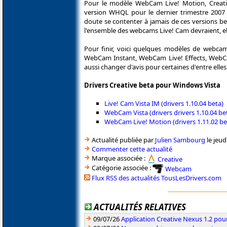
Pour le modèle WebCam Live! Motion, Creat
version WHQL pour le dernier trimestre 2007 a
doute se contenter à jamais de ces versions bet
l'ensemble des webcams Live! Cam devraient, ell
Pour finir, voici quelques modèles de webcams
WebCam Instant, WebCam Live! Effects, WebCa
aussi changer d'avis pour certaines d'entre elles
Drivers Creative beta pour Windows Vista
Live! Cam Vista IM (drivers 1.10.04 beta)
WebCam Vista (drivers drivers 1.10.04 be
WebCam Live! Motion (drivers 1.11.02 be
Actualité publiée par
Julien Sambourg
le jeud
Commenter cette actualité
Marque associée :
Creative
Catégorie associée :
Webcam
Flux RSS des actualités TousLesDrivers.com
ACTUALITÉS RELATIVES
09/07/26
Application Creative Nexus 1.2 pour