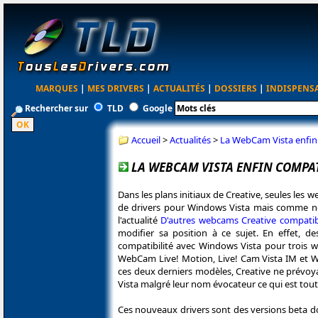
MARQUES
|
MES DRIVERS
|
ACTUALITÉS
|
DOSSIERS
|
INDISPENS
Rechercher sur
TLD
Google
Accueil
>
Actualités
>
La WebCam Vista enfin 
LA WEBCAM VISTA ENFIN COMPATI
Dans les plans initiaux de Creative, seules les 
de drivers pour Windows Vista mais comme nou
l'actualité
D'autres webcams Creative compatib
modifier sa position à ce sujet. En effet, de
compatibilité avec Windows Vista pour trois w
WebCam Live! Motion, Live! Cam Vista IM et W
ces deux derniers modèles, Creative ne prévoy
Vista malgré leur nom évocateur ce qui est tou
Ces nouveaux drivers sont des versions beta d