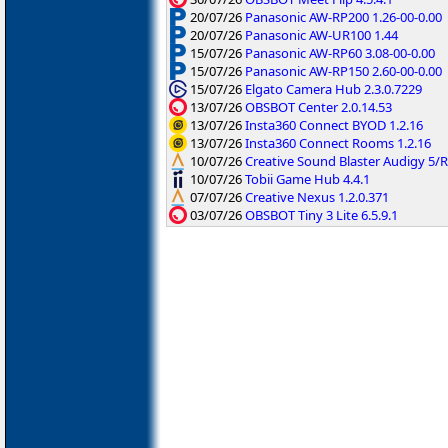
20/07/26
Panasonic AW-RP200 1.26-00-0.00
20/07/26
Panasonic AW-UR100 1.44
15/07/26
Panasonic AW-RP60 3.08-00-0.00
15/07/26
Panasonic AW-RP150 2.60-00-0.00
15/07/26
Elgato Camera Hub 2.3.0.7229
13/07/26
OBSBOT Center 2.0.14.53
13/07/26
Insta360 Connect BYOD 1.2.16
13/07/26
Insta360 Connect Rooms 1.2.16
10/07/26
Creative Sound Blaster Audigy 5
10/07/26
Tobii Game Hub 4.4.1
07/07/26
Creative Nexus 1.2.0.371
03/07/26
OBSBOT Tiny 3 Lite 6.5.9.1