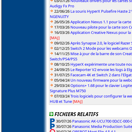
03/07/26
Nouveaux drivers pour les cartes s
Audigy Fx Pro
22/06/26
La souris HyperX Pulsefire Haste 2 
NGENUITY
26/05/26
Application Nexus 1.1 pour la carte
17/03/26
Nouveau pilote pour la carte son C
16/03/26
Application Creative Nexus pour la
[MAJ]
09/02/26
Après Synapse 2.0, le logiciel Razer
02/12/25
Switch 2 Mode pour les webcams OB
14/11/25
Mise à jour de la barre de son Crea
Switch/PS4/PS5
08/10/25
HyperX expérimente une toute nou
24/09/25
Le Reporter V2 envoie les logs à E
31/07/25
Facecam 4K et Switch 2 dans l'Elg
05/04/24
Un nouveau firmware pour la web
29/03/24
Options+ 1.68 pour le clavier Logite
Signature Plus M750
07/03/24
Trois logiciels pour configurer la 
HUB et Tune
[MAJ]
FICHIERS RELATIFS
30/07/26
Panasonic AK-UCU700 0D.CC-000-01
30/07/26
Panasonic Media Production Suite
30/07/26
OBSBOT Meet Flip 4.5.4.1