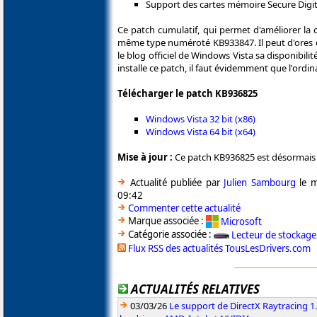
Support des cartes mémoire Secure Digit
Ce patch cumulatif, qui permet d'améliorer la
même type numéroté KB933847. Il peut d'ores e
le blog officiel de Windows Vista sa disponibilit
installe ce patch, il faut évidemment que l'ordi
Télécharger le patch KB936825
Windows Vista 32 bit (x86)
Windows Vista 64 bit (x64)
Mise à jour :
Ce patch KB936825 est désormais
Actualité publiée par
Julien Sambourg
le m
09:42
Commenter cette actualité
Marque associée :
Microsoft
Catégorie associée :
Lecteur de stockage
Flux RSS des actualités TousLesDrivers.com
ACTUALITÉS RELATIVES
03/03/26
Le support de DirectX Raytracing 1.