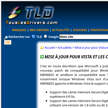
MARQUES
|
MES DRIVERS
|
ACTUALITÉS
|
DOSSIERS
|
INDISPENS
Rechercher sur
TLD
Google
Accueil
>
Actualités
>
Mise à jour pour Vista 
MISE À JOUR POUR VISTA ET LES
C'est en toute discrétion que Microsoft a pu
nouveau patch de compatibilité pour Wind
KB936825 et améliore la compatibilité avec 
notamment lorsque Windows Vista sort d'un é
KB936825 apporte à Windows Vista le support de
Support des cartes mémoire Secure Digit
supérieure à 8 Go.
Support des cartes mémoire Secure Digit
utilisant une tension de 1,8 volts ou de 3,