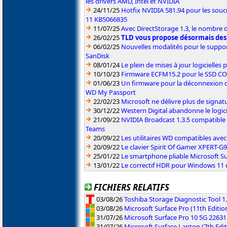
les drivers AMD, Intel et NVIDIA
24/11/25
Hotfix NVIDIA 581.94 pour les sou
11 KB5066835
11/07/25
Avec DirectStorage 1.3, le nombre 
26/02/25
TLD vous propose désormais des
06/02/25
Nouvelles modalités pour le suppor
SanDisk
08/01/24
Le plein de mises à jour logicielles
10/10/23
Firmware ECFM15.2 pour le SSD C
01/06/23
Un firmware pour la déconnexion d
WD My Passport
22/02/23
Microsoft ne délivre plus de signa
30/12/22
Western Digital abandonne le logi
21/09/22
NVIDIA Broadcast 1.3.5 compatible 
Teams
20/09/22
Les utilitaires WD compatibles ave
20/09/22
Le clavier Spirit Of Gamer XPERT-G
25/01/22
Le smartphone pliable Microsoft S
13/01/22
Le correctif HDR pour Windows 11 d
FICHIERS RELATIFS
03/08/26
Toshiba Storage Diagnostic Tool 1.
03/08/26
Microsoft Surface Pro (11th Editi
31/07/26
Microsoft Surface Pro 10 5G 2263
31/07/26
Microsoft Surface Laptop (7th Edit