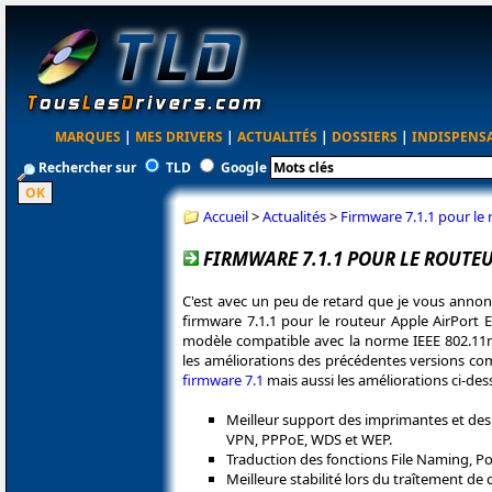
MARQUES
|
MES DRIVERS
|
ACTUALITÉS
|
DOSSIERS
|
INDISPENS
Rechercher sur
TLD
Google
Accueil
>
Actualités
>
Firmware 7.1.1 pour le
FIRMWARE 7.1.1 POUR LE ROUTE
C'est avec un peu de retard que je vous annon
firmware 7.1.1 pour le routeur Apple AirPort 
modèle compatible avec la norme IEEE 802.11n
les améliorations des précédentes versions 
firmware 7.1
mais aussi les améliorations ci-des
Meilleur support des imprimantes et des 
VPN, PPPoE, WDS et WEP.
Traduction des fonctions File Naming, P
Meilleure stabilité lors du traîtement de