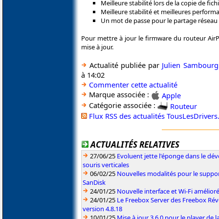
Meilleure stabilité lors de la copie de fic
Meilleure stabilité et meilleures perform
Un mot de passe pour le partage réseau
Pour mettre à jour le firmware du routeur AirPor
mise à jour.
Actualité publiée par
Julien Sambourg
à 14:02
Commenter cette actualité
Marque associée :
Apple
Catégorie associée :
Routeur
Flux RSS des actualités TousLesDriver
ACTUALITÉS RELATIVES
27/06/25
Evoluent jette l'éponge dans le d
souris verticales
06/02/25
Nouvelles modalités pour le suppor
SanDisk
24/01/25
Nouvelle interface et Wi-Fi amélior
24/01/25
Le Freebox Server des Freebox Rév
version 4.8.18
10/01/25
Mise à jour 3.6.0 pour le player de 