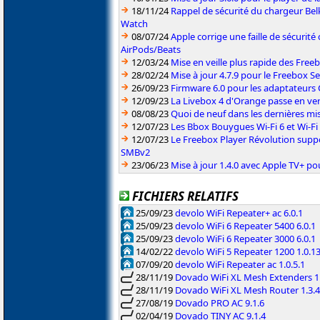
18/11/24
Rappel de sécurité du chargeur Be
Watch
08/07/24
Apple corrige une faille de sécurité
AirPods/Beats
12/03/24
Mise en veille plus rapide des Free
28/02/24
Mise à jour 4.7.9 pour le Freebox S
26/09/23
Firmware 6.0 pour les adaptateurs 
12/09/23
La Livebox 4 d'Orange passe en ve
08/08/23
Quoi de neuf dans les dernières mis
12/07/23
Les Bbox Bouygues Wi-Fi 6 et Wi-Fi
12/07/23
Le Freebox Player Révolution suppor
SMBv2
23/06/23
Mise à jour 1.4.0 avec Apple TV+ po
FICHIERS RELATIFS
25/09/23
devolo WiFi Repeater+ ac 6.0.1
25/09/23
devolo WiFi 6 Repeater 5400 6.0.1
25/09/23
devolo WiFi 6 Repeater 3000 6.0.1
14/02/22
devolo WiFi 5 Repeater 1200 1.0.1
07/09/20
devolo WiFi Repeater ac 1.0.5.1
28/11/19
Dovado WiFi XL Mesh Extenders 1.
28/11/19
Dovado WiFi XL Mesh Router 1.3.4
27/08/19
Dovado PRO AC 9.1.6
02/04/19
Dovado TINY AC 9.1.4