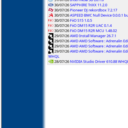
30/07/26
SAPPHIRE TriXX 11.2.0
30/07/26
Pioneer DJ rekordbox 7.2.17
30/07/26
ASPEED BMC Null Device 0.0.0.1 b
30/07/26
FiiO S15 1.0.5
30/07/26
FiiO DM15 R2R UAC 0.1.4
30/07/26
FiiO DM15 R2R MCU 1.48.02
29/07/26
AMD Install Manager 26.7.1
29/07/26
AMD AMD Software : Adrenalin Ed
29/07/26
AMD AMD Software : Adrenalin Ed
29/07/26
AMD AMD Software : Adrenalin Ed
WHQL
28/07/26
NVIDIA Studio Driver 610.88 WHQ