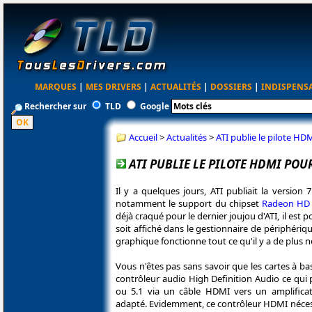
MARQUES
|
MES DRIVERS
|
ACTUALITÉS
|
DOSSIERS
|
INDISPENS
Rechercher sur
TLD
Google
Accueil
>
Actualités
>
ATI publie le pilote H
ATI PUBLIE LE PILOTE HDMI POU
Il y a quelques jours, ATI publiait la version 
notamment le support du chipset
Radeon HD 2
déjà craqué pour le dernier joujou d'ATI, il est
soit affiché dans le gestionnaire de périphéri
graphique fonctionne tout ce qu'il y a de plus
Vous n'êtes pas sans savoir que les cartes à 
contrôleur audio High Definition Audio ce qui 
ou 5.1 via un câble HDMI vers un amplific
adapté. Evidemment, ce contrôleur HDMI nécessit