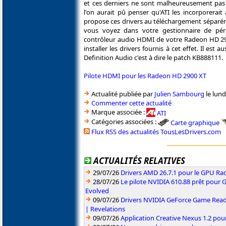
et ces derniers ne sont malheureusement pas i
l'on aurait pû penser qu'ATI les incorporerait à
propose ces drivers au téléchargement séparém
vous voyez dans votre gestionnaire de pér
contrôleur audio HDMI de votre Radeon HD 2900
installer les drivers fournis à cet effet. Il est
Definition Audio c'est à dire le patch KB888111.
Pilote HDMI pour les Radeon HD 2900 XT
Actualité publiée par
Julien Sambourg
le lund
Commenter cette actualité
Marque associée :
ATI
Catégories associées :
Carte graphique
Flux RSS des actualités TousLesDrivers.com
ACTUALITÉS RELATIVES
29/07/26
Drivers AMD 26.7.1 pour le GPU Rad
28/07/26
Le pilote NVIDIA 610.88 prêt pour 
Evolved
09/07/26
Drivers NVIDIA GeForce Game Read
| Revelations
09/07/26
Application Creative Nexus 1.2 pour