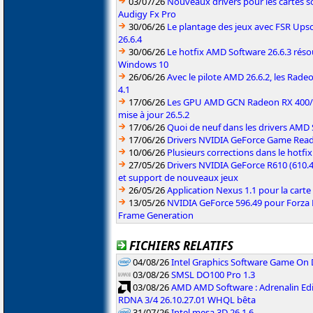
03/07/26
Nouveaux drivers pour les cartes s
Audigy Fx Pro
30/06/26
Le plantage des jeux avec FSR Upsca
26.6.4
30/06/26
Le hotfix AMD Software 26.6.3 résou
Windows 10
26/06/26
Avec le pilote AMD 26.6.2, les Rad
4.1
17/06/26
Les GPU AMD GCN Radeon RX 400/50
mise à jour 26.5.2
17/06/26
Quoi de neuf dans les drivers AMD S
17/06/26
Drivers NVIDIA GeForce Game Rea
10/06/26
Plusieurs corrections dans le hotf
27/05/26
Drivers NVIDIA GeForce R610 (610.4
et support de nouveaux jeux
26/05/26
Application Nexus 1.1 pour la carte
13/05/26
NVIDIA GeForce 596.49 pour Forza 
Frame Generation
FICHIERS RELATIFS
04/08/26
Intel Graphics Software Game On
03/08/26
SMSL DO100 Pro 1.3
03/08/26
AMD AMD Software : Adrenalin Edi
RDNA 3/4 26.10.27.01 WHQL bêta
31/07/26
Intel mesa 3D 26.1.6