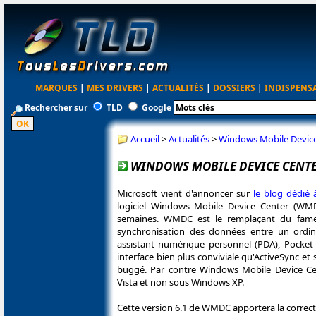
MARQUES
|
MES DRIVERS
|
ACTUALITÉS
|
DOSSIERS
|
INDISPENS
Rechercher sur
TLD
Google
Accueil
>
Actualités
>
Windows Mobile Device
WINDOWS MOBILE DEVICE CENTE
Microsoft vient d'annoncer sur
le blog dédié
logiciel Windows Mobile Device Center (WMD
semaines. WMDC est le remplaçant du fameu
synchronisation des données entre un ordin
assistant numérique personnel (PDA), Pock
interface bien plus conviviale qu'ActiveSync e
buggé. Par contre Windows Mobile Device C
Vista et non sous Windows XP.
Cette version 6.1 de WMDC apportera la correc