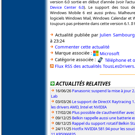
version 6.0 sortie en début d'année (voir l'actu
Device Center 6.0
). Le support des tous de
Windows Mobile 6 est aussi prévu. Malheure
logiciels Windows Mail, Windows Calendar et 
toujours pas présente dans cette version 6.1. I
Actualité publiée par
Julien Sambourg
à 23:24
Commenter cette actualité
Marque associée :
Microsoft
Catégorie associée :
Téléphone et 
Flux RSS des actualités TousLesDriver
ACTUALITÉS RELATIVES
16/06/26
Panasonic suspend la mise à jour 
Lab
03/03/26
Le support de DirectX Raytracing 1.
les drivers AMD, Intel et NVIDIA
17/02/26
Plus possible de s'authentifier ave
09/12/25
Belkin rappelle aussi une batterie
08/12/25
Rappel du support rotatif Belkin 
24/11/25
Hotfix NVIDIA 581.94 pour les sou
11 KB5066835