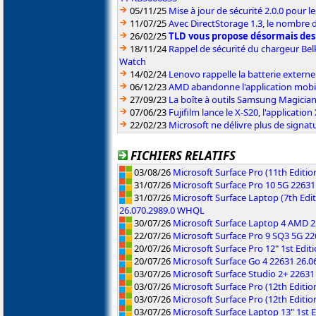
05/11/25
Mise à jour de sécurité 2.0.0 pour 
11/07/25
Avec DirectStorage 1.3, le nombre 
26/02/25
TLD vous propose désormais des
18/11/24
Rappel de sécurité du chargeur Be
Watch
14/02/24
Lenovo rappelle la batterie exter
06/12/23
AMD abandonne l'application mobi
27/09/23
La boîte à outils Samsung Magicia
07/06/23
Fujifilm lance le X-S20, l'applicat
22/02/23
Microsoft ne délivre plus de signa
FICHIERS RELATIFS
03/08/26
Microsoft Surface Pro (11th Editi
31/07/26
Microsoft Surface Pro 10 5G 2263
31/07/26
Microsoft Surface Laptop (7th Edit
26.070.2989.0 WHQL
30/07/26
Microsoft Surface Laptop 4 AMD 
22/07/26
Microsoft Surface Pro 9 SQ3 5G 2
20/07/26
Microsoft Surface Pro 12" 1st Edi
20/07/26
Microsoft Surface Go 4 22631 26.
03/07/26
Microsoft Surface Studio 2+ 2263
03/07/26
Microsoft Surface Pro (12th Editi
03/07/26
Microsoft Surface Pro (12th Editi
03/07/26
Microsoft Surface Laptop 13" 1st